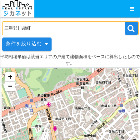
条件を絞り込む
平均相場単価は該当エリアの戸建て建物面積をベースに算出したもので
す。
+
−