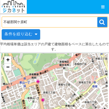
条件を絞り込む
平均相場単価は該当エリアの戸建て建物面積をベースに算出したもので
す。
+
−