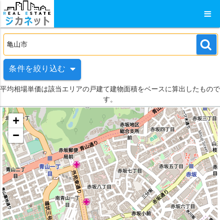
条件を絞り込む
平均相場単価は該当エリアの戸建て建物面積をベースに算出したもので
す。
+
−