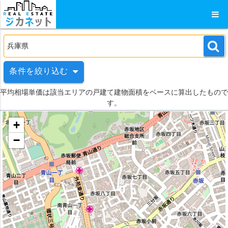
条件を絞り込む
平均相場単価は該当エリアの戸建て建物面積をベースに算出したもので
す。
+
−