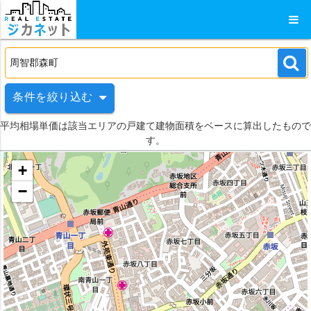
条件を絞り込む
平均相場単価は該当エリアの戸建て建物面積をベースに算出したもので
す。
+
−