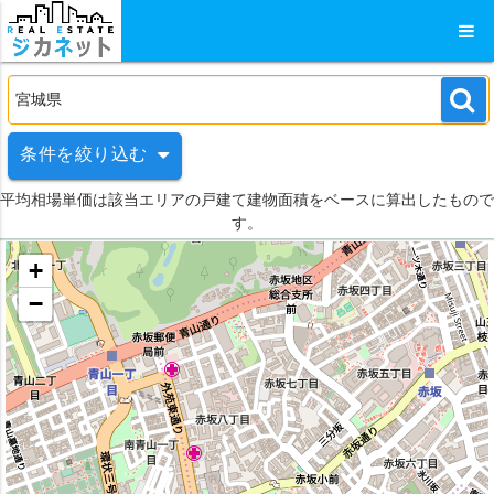
条件を絞り込む
平均相場単価は該当エリアの戸建て建物面積をベースに算出したもので
す。
+
−