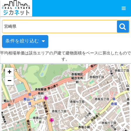
条件を絞り込む
平均相場単価は該当エリアの戸建て建物面積をベースに算出したもので
す。
+
−