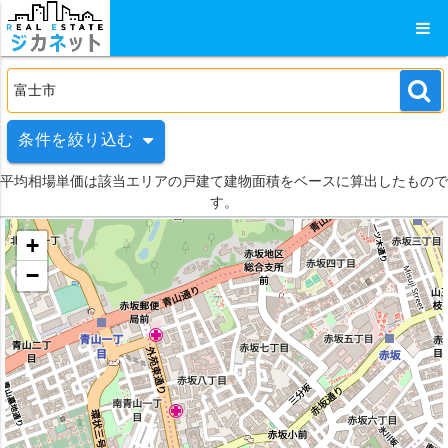
条件を絞り込む
平均相場単価は該当エリアの戸建て建物面積をベースに算出したもので
す。
+
−