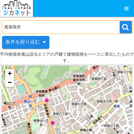
条件を絞り込む
平均相場単価は該当エリアの戸建て建物面積をベースに算出したもので
す。
+
−