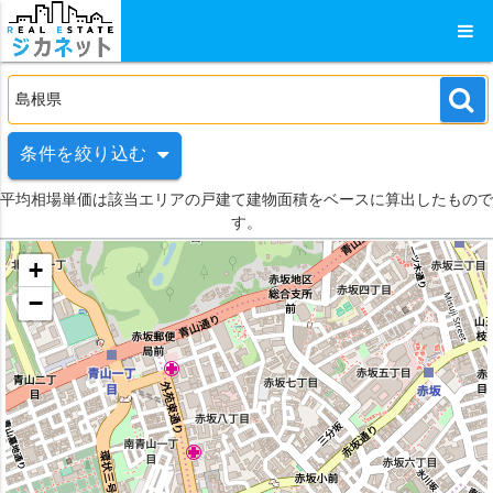
条件を絞り込む
平均相場単価は該当エリアの戸建て建物面積をベースに算出したもので
す。
+
−