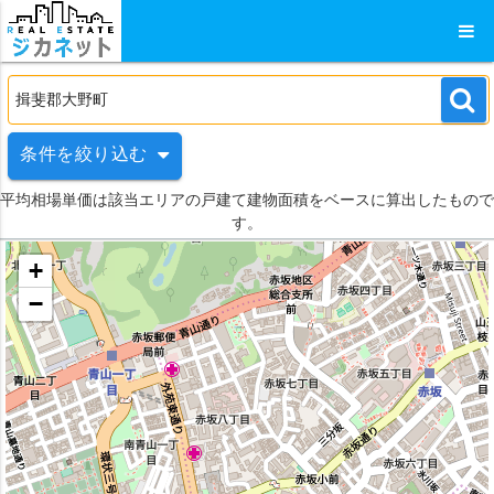
条件を絞り込む
平均相場単価は該当エリアの戸建て建物面積をベースに算出したもので
す。
+
−