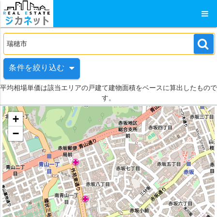
条件を絞り込む
平均相場単価は該当エリアの戸建て建物面積をベースに算出したもので
す。
+
−