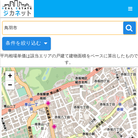
条件を絞り込む
平均相場単価は該当エリアの戸建て建物面積をベースに算出したもので
す。
+
−