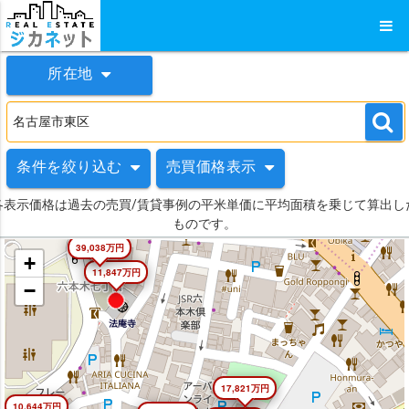
所在地
条件を絞り込む
売買価格表示
各表示価格は過去の売買/賃貸事例の平米単価に平均面積を乗じて算出し
ものです。
39,038万円
+
11,847万円
−
17,821万円
10,644万円