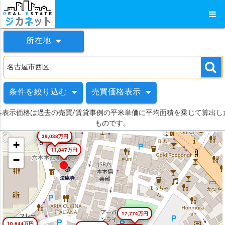
所在地
条件を絞り込む
売買価格表示
各表示価格は過去の売買/賃貸事例の平米単価に平均面積を乗じて算出し
ものです。
39,038万円
+
11,847万円
−
17,774万円
10,644万円