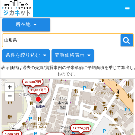
所在地
条件を絞り込む
売買価格表示
各表示価格は過去の売買/賃貸事例の平米単価に平均面積を乗じて算出し
ものです。
39,038万円
+
11,847万円
−
17,774万円
5,600万円