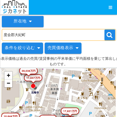
所在地
条件を絞り込む
売買価格表示
各表示価格は過去の売買/賃貸事例の平米単価に平均面積を乗じて算出し
ものです。
39,038万円
+
11,847万円
−
17,821万円
10,644万円