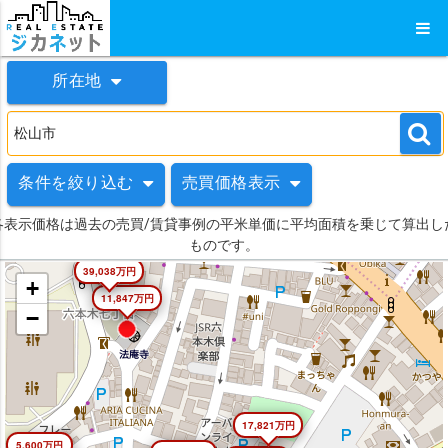
所在地
条件を絞り込む
売買価格表示
各表示価格は過去の売買/賃貸事例の平米単価に平均面積を乗じて算出し
ものです。
39,038万円
+
11,847万円
−
17,821万円
5,600万円