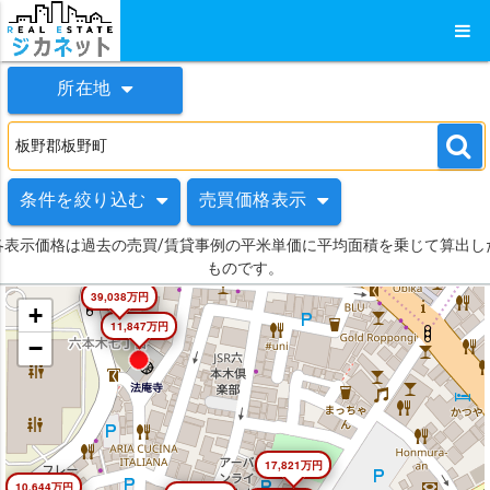
所在地
条件を絞り込む
売買価格表示
各表示価格は過去の売買/賃貸事例の平米単価に平均面積を乗じて算出し
ものです。
39,038万円
+
11,847万円
−
17,821万円
10,644万円