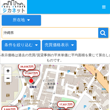
所在地
条件を絞り込む
売買価格表示
各表示価格は過去の売買/賃貸事例の平米単価に平均面積を乗じて算出し
ものです。
39,038万円
+
11,847万円
−
17,821万円
5,600万円