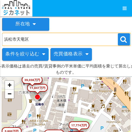
所在地
条件を絞り込む
売買価格表示
各表示価格は過去の売買/賃貸事例の平米単価に平均面積を乗じて算出し
ものです。
39,038万円
+
11,847万円
−
17,774万円
5,600万円