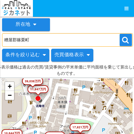
所在地
条件を絞り込む
売買価格表示
各表示価格は過去の売買/賃貸事例の平米単価に平均面積を乗じて算出し
ものです。
39,038万円
+
11,847万円
−
17,821万円
10,644万円