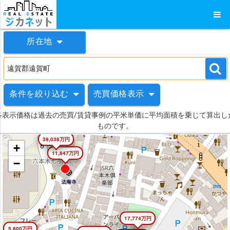
所在地
条件を絞り込む
売買価格表示
各表示価格は過去の売買/賃貸事例の平米単価に平均面積を乗じて算出し
ものです。
39,038万円
+
11,847万円
−
17,774万円
5,600万円