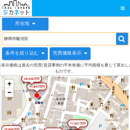
所在地
条件を絞り込む
売買価格表示
各表示価格は過去の売買/賃貸事例の平米単価に平均面積を乗じて算出し
ものです。
39,038万円
+
11,847万円
−
17,821万円
10,644万円