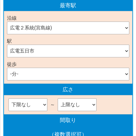
最寄駅
沿線
駅
徒歩
広さ
～
間取り
（複数選択可）