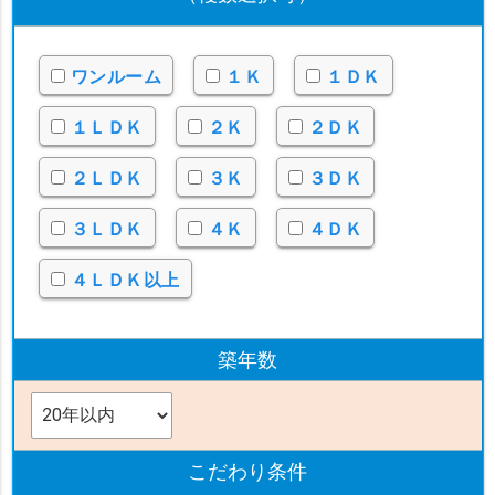
ワンルーム
１Ｋ
１ＤＫ
１ＬＤＫ
２Ｋ
２ＤＫ
２ＬＤＫ
３Ｋ
３ＤＫ
３ＬＤＫ
４Ｋ
４ＤＫ
４ＬＤＫ以上
築年数
こだわり条件