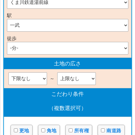
駅
徒歩
土地の広さ
～
こだわり条件
（複数選択可）
更地
角地
所有権
南道路