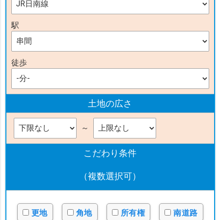
駅
徒歩
土地の広さ
～
こだわり条件
（複数選択可）
更地
角地
所有権
南道路