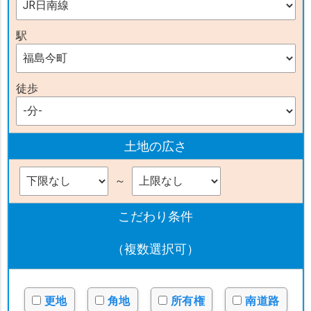
駅
徒歩
土地の広さ
～
こだわり条件
（複数選択可）
更地
角地
所有権
南道路