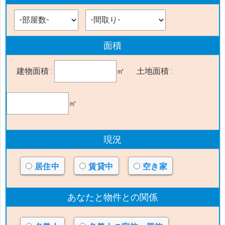
面積
建物面積 :
㎡
土地面積 :
㎡
現況
居住中
賃貸中
空き家
あなたと物件
との関係