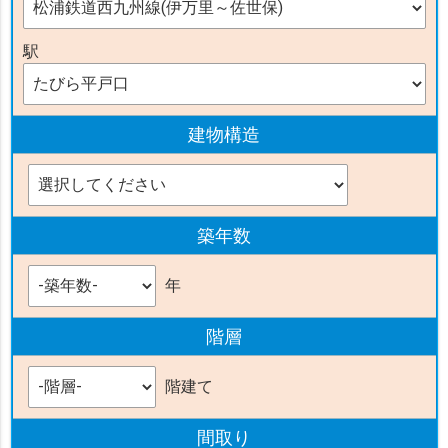
駅
建物構造
築年数
年
階層
階建て
間取り