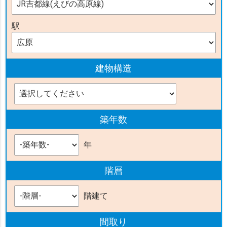
駅
建物構造
築年数
年
階層
階建て
間取り