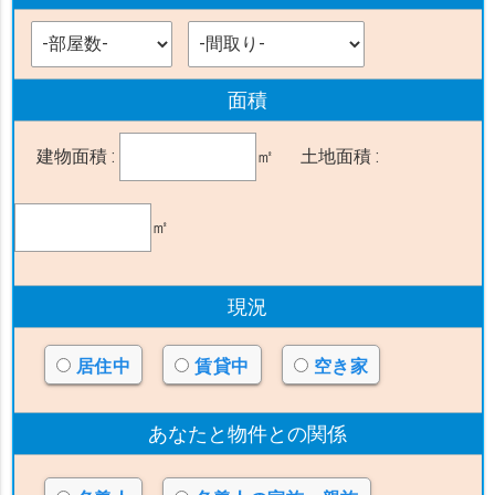
面積
建物面積 :
㎡
土地面積 :
㎡
現況
居住中
賃貸中
空き家
あなたと物件
との関係