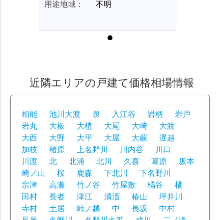
用途地域：
不明
用途地域：
近隣エリアの戸建て価格相場情報
相能
池川大渡
泉
入江谷
岩柄
岩戸
岩丸
大板
大植
大尾
大崎
大渡
大西
大野
大平
大屋
大蕨
遅越
加枝
楮原
上名野川
川内谷
川口
川渡
北
北浦
北川
久喜
葛原
坂本
崎ノ山
桜
鹿森
下北川
下名野川
宗津
高瀬
竹ノ谷
竹屋敷
橘谷
橘
田村
長者
津江
潰溜
椿山
坪井川
寺村
土居
峠ノ越
中
長坂
中村
長屋
名野川
名野川大平
成川
二ノ滝