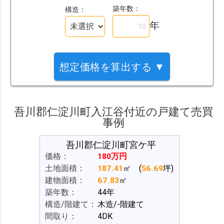
築年数：
構造：
年
想定価格を算出する ▼
吾川郡仁淀川町入江谷付近の戸建て売買
事例
ケ平
吾川郡仁淀川町宮ケ平
吾川
価格：
180万円
価格：
(
56.69
坪)
土地面積：
187.41
㎡ (
56.69
坪)
土地面積：
建物面積：
67.83
㎡
建物面積：
築年数：
44年
築年数：
て
構造/階建て：
木造/-階建て
構造/階建
間取り：
4DK
間取り：