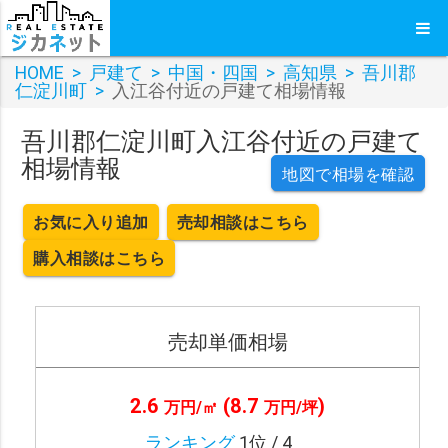
HOME
>
戸建て
>
中国・四国
>
高知県
>
吾川郡
仁淀川町
>
入江谷付近の戸建て相場情報
吾川郡仁淀川町入江谷付近の戸建て
相場情報
地図で相場を確認
お気に入り追加
売却相談はこちら
購入相談はこちら
売却単価相場
2.6
(8.7
)
万円/㎡
万円/坪
ランキング
1位 / 4