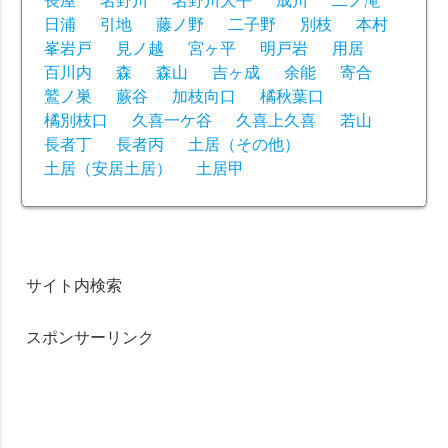
日浦
引地
藤ノ野
二子野
別枝
本村
峯岩戸
見ノ越
宮ヶ平
明戸岩
用居
百川内
森
森山
吉ヶ成
余能
寄合
鷲ノ巣
蕨谷
加枝向口
橘秋葉口
橘別枝口
久喜一ケ谷
久喜上久喜
若山
長者丁
長者丙
土居（その他）
土居（安居土居）
土居甲
サイト内検索
スポンサーリンク