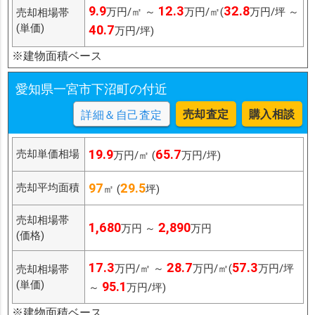
9.9
12.3
32.8
万円/㎡ ～
万円/㎡(
万円/坪 ～
売却相場帯
(単価)
40.7
万円/坪)
※建物面積ベース
愛知県一宮市下沼町の付近
売却査定
購入相談
詳細＆自己査定
19.9
65.7
売却単価相場
万円/㎡ (
万円/坪)
97
29.5
売却平均面積
㎡ (
坪)
売却相場帯
1,680
2,890
万円 ～
万円
(価格)
17.3
28.7
57.3
万円/㎡ ～
万円/㎡(
万円/坪
売却相場帯
(単価)
95.1
～
万円/坪)
※建物面積ベース