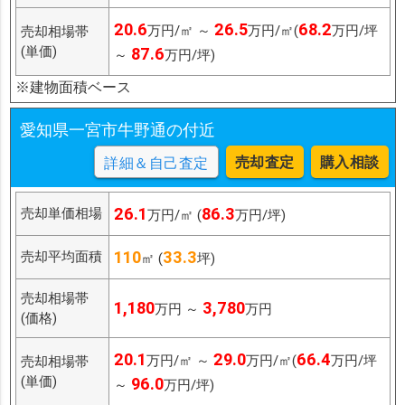
20.6
26.5
68.2
万円/㎡ ～
万円/㎡(
万円/坪
売却相場帯
(単価)
87.6
～
万円/坪)
※建物面積ベース
愛知県一宮市牛野通の付近
売却査定
購入相談
詳細＆自己査定
26.1
86.3
売却単価相場
万円/㎡ (
万円/坪)
110
33.3
売却平均面積
㎡ (
坪)
売却相場帯
1,180
3,780
万円 ～
万円
(価格)
20.1
29.0
66.4
万円/㎡ ～
万円/㎡(
万円/坪
売却相場帯
(単価)
96.0
～
万円/坪)