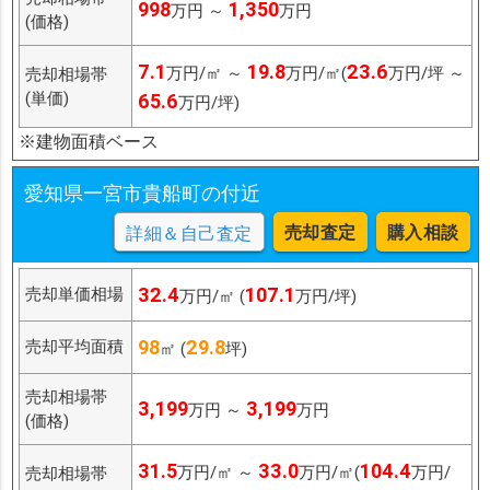
998
1,350
万円 ～
万円
(価格)
7.1
19.8
23.6
万円/㎡ ～
万円/㎡(
万円/坪 ～
売却相場帯
(単価)
65.6
万円/坪)
※建物面積ベース
愛知県一宮市貴船町の付近
売却査定
購入相談
詳細＆自己査定
32.4
107.1
売却単価相場
万円/㎡ (
万円/坪)
98
29.8
売却平均面積
㎡ (
坪)
売却相場帯
3,199
3,199
万円 ～
万円
(価格)
31.5
33.0
104.4
万円/㎡ ～
万円/㎡(
万円/
売却相場帯