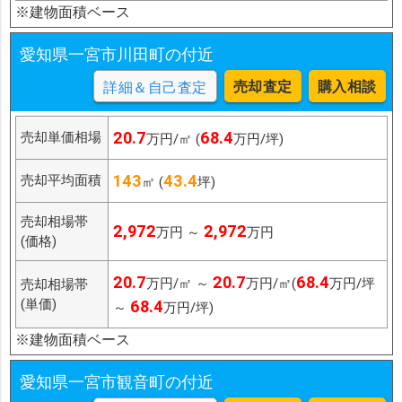
※建物面積ベース
愛知県一宮市川田町の付近
売却査定
購入相談
詳細＆自己査定
20.7
68.4
売却単価相場
万円/㎡ (
万円/坪)
143
43.4
売却平均面積
㎡ (
坪)
売却相場帯
2,972
2,972
万円 ～
万円
(価格)
20.7
20.7
68.4
万円/㎡ ～
万円/㎡(
万円/坪
売却相場帯
(単価)
68.4
～
万円/坪)
※建物面積ベース
愛知県一宮市観音町の付近