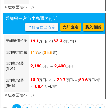
※建物面積ベース
愛知県一宮市中島通の付近
売却査定
購入相談
詳細＆自己査定
19.1
63.3
売却単価相場
万円/㎡ (
万円/坪)
117
35.6
売却平均面積
㎡ (
坪)
売却相場帯
2,180
2,400
万円 ～
万円
(価格)
18.0
20.7
59.6
万円/㎡ ～
万円/㎡(
万円/坪
売却相場帯
(単価)
68.4
～
万円/坪)
※建物面積ベース