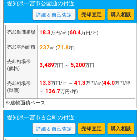
愛知県一宮市公園通の付近
売却査定
購入相談
詳細＆自己査定
18.3
60.4
売却単価相場
万円/㎡ (
万円/坪)
237
71.8
売却平均面積
㎡ (
坪)
売却相場帯
3,489
5,200
万円 ～
万円
(価格)
13.3
41.3
44.0
万円/㎡ ～
万円/㎡(
万円/坪
売却相場帯
(単価)
136.7
～
万円/坪)
※建物面積ベース
愛知県一宮市古金町の付近
売却査定
購入相談
詳細＆自己査定