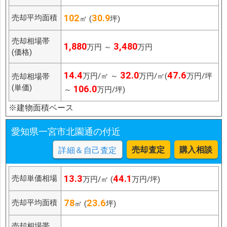
102
30.9
売却平均面積
㎡ (
坪)
売却相場帯
1,880
3,480
万円 ～
万円
(価格)
14.4
32.0
47.6
万円/㎡ ～
万円/㎡(
万円/坪
売却相場帯
(単価)
106.0
～
万円/坪)
※建物面積ベース
愛知県一宮市北園通の付近
売却査定
購入相談
詳細＆自己査定
13.3
44.1
売却単価相場
万円/㎡ (
万円/坪)
78
23.6
売却平均面積
㎡ (
坪)
売却相場帯