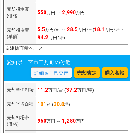
売却相場帯
550
2,990
万円 ～
万円
(価格)
5.5
28.5
18.1
万円/㎡ ～
万円/㎡(
万円/坪 ～
売却相場帯
(単価)
94.2
万円/坪)
※建物面積ベース
愛知県一宮市三丹町の付近
売却査定
購入相談
詳細＆自己査定
11.2
37.2
売却単価相場
万円/㎡ (
万円/坪)
101
30.8
売却平均面積
㎡ (
坪)
売却相場帯
950
1,280
万円 ～
万円
(価格)