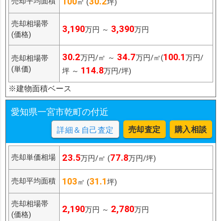
100
30.2
売却平均面積
㎡ (
坪)
売却相場帯
3,190
3,390
万円 ～
万円
(価格)
30.2
34.7
100.1
万円/㎡ ～
万円/㎡(
万円/
売却相場帯
(単価)
114.8
坪 ～
万円/坪)
※建物面積ベース
愛知県一宮市乾町の付近
売却査定
購入相談
詳細＆自己査定
23.5
77.8
売却単価相場
万円/㎡ (
万円/坪)
103
31.1
売却平均面積
㎡ (
坪)
売却相場帯
2,190
2,780
万円 ～
万円
(価格)