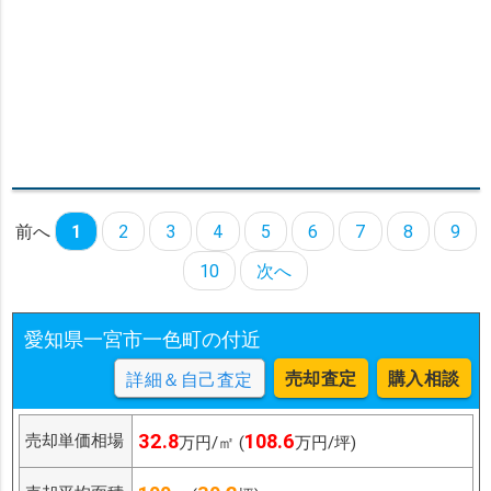
前へ
1
2
3
4
5
6
7
8
9
10
次へ
愛知県一宮市一色町の付近
売却査定
購入相談
詳細＆自己査定
32.8
108.6
売却単価相場
万円/㎡ (
万円/坪)