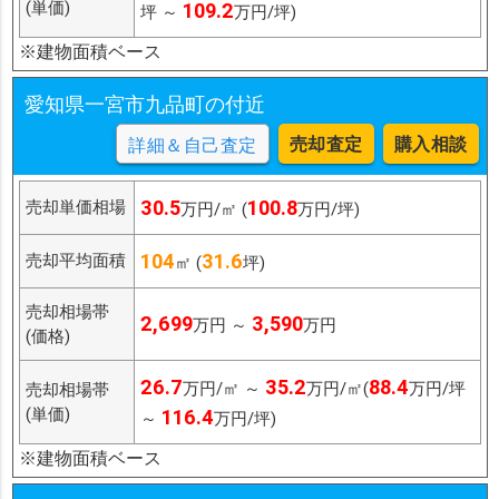
(単価)
109.2
坪 ～
万円/坪)
※建物面積ベース
愛知県一宮市九品町の付近
売却査定
購入相談
詳細＆自己査定
30.5
100.8
売却単価相場
万円/㎡ (
万円/坪)
104
31.6
売却平均面積
㎡ (
坪)
売却相場帯
2,699
3,590
万円 ～
万円
(価格)
26.7
35.2
88.4
万円/㎡ ～
万円/㎡(
万円/坪
売却相場帯
(単価)
116.4
～
万円/坪)
※建物面積ベース