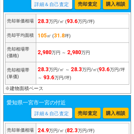
売却査定
購入相談
詳細＆自己査定
28.3
93.6
売却単価相場
万円/㎡ (
万円/坪)
105
31.8
売却平均面積
㎡ (
坪)
売却相場帯
2,980
2,980
万円 ～
万円
(価格)
28.3
28.3
93.6
万円/㎡ ～
万円/㎡(
万円/坪
売却相場帯
(単価)
93.6
～
万円/坪)
※建物面積ベース
愛知県一宮市一宮の付近
売却査定
購入相談
詳細＆自己査定
24.9
82.3
売却単価相場
万円/㎡ (
万円/坪)