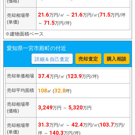
(価格)
21.6
21.6
71.5
万円/㎡ ～
万円/㎡(
万円/坪
売却相場帯
(単価)
71.5
～
万円/坪)
※建物面積ベース
愛知県一宮市殿町の付近
売却査定
購入相談
詳細＆自己査定
37.4
123.9
売却単価相場
万円/㎡ (
万円/坪)
108
32.8
売却平均面積
㎡ (
坪)
売却相場帯
3,249
5,320
万円 ～
万円
(価格)
31.3
42.4
103.7
万円/㎡ ～
万円/㎡(
万円/
売却相場帯
(単価)
140.3
坪 ～
万円/坪)