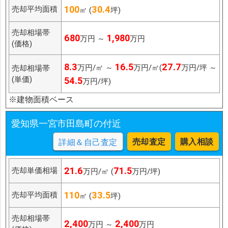
100
30.4
売却平均面積
㎡ (
坪)
売却相場帯
680
1,980
万円 ～
万円
(価格)
8.3
16.5
27.7
万円/㎡ ～
万円/㎡(
万円/坪 ～
売却相場帯
(単価)
54.5
万円/坪)
※建物面積ベース
愛知県一宮市田島町の付近
売却査定
購入相談
詳細＆自己査定
21.6
71.5
売却単価相場
万円/㎡ (
万円/坪)
110
33.5
売却平均面積
㎡ (
坪)
売却相場帯
2,400
2,400
万円 ～
万円