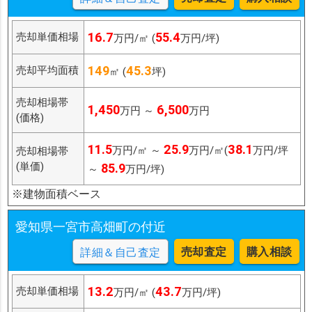
16.7
55.4
売却単価相場
万円/㎡ (
万円/坪)
149
45.3
売却平均面積
㎡ (
坪)
売却相場帯
1,450
6,500
万円 ～
万円
(価格)
11.5
25.9
38.1
万円/㎡ ～
万円/㎡(
万円/坪
売却相場帯
(単価)
85.9
～
万円/坪)
※建物面積ベース
愛知県一宮市高畑町の付近
売却査定
購入相談
詳細＆自己査定
13.2
43.7
売却単価相場
万円/㎡ (
万円/坪)