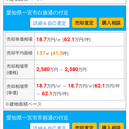
愛知県一宮市白旗通の付近
売却査定
購入相談
詳細＆自己査定
18.7
62.1
売却単価相場
万円/㎡ (
万円/坪)
137
41.5
売却平均面積
㎡ (
坪)
売却相場帯
2,580
2,580
万円 ～
万円
(価格)
18.7
18.7
62.1
万円/㎡ ～
万円/㎡(
万円/坪
売却相場帯
(単価)
62.1
～
万円/坪)
※建物面積ベース
愛知県一宮市常願通の付近
売却査定
購入相談
詳細＆自己査定