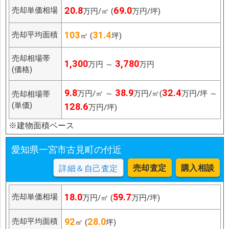
20.8
69.0
売却単価相場
万円/㎡ (
万円/坪)
103
31.4
売却平均面積
㎡ (
坪)
売却相場帯
1,300
3,780
万円 ～
万円
(価格)
9.8
38.9
32.4
万円/㎡ ～
万円/㎡(
万円/坪 ～
売却相場帯
(単価)
128.6
万円/坪)
※建物面積ベース
愛知県一宮市古見町の付近
売却査定
購入相談
詳細＆自己査定
18.0
59.7
売却単価相場
万円/㎡ (
万円/坪)
92
28.0
売却平均面積
㎡ (
坪)