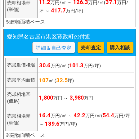
11.2
126.3
37.1
万円/㎡ ～
万円/㎡(
万円/
売却相場帯
(単価)
417.7
坪 ～
万円/坪)
※建物面積ベース
愛知県名古屋市港区寛政町の付近
売却査定
購入相談
詳細＆自己査定
30.6
101.3
売却単価相場
万円/㎡ (
万円/坪)
107
32.5
売却平均面積
㎡ (
坪)
売却相場帯
1,800
3,980
万円 ～
万円
(価格)
16.4
42.2
54.4
万円/㎡ ～
万円/㎡(
万円/坪
売却相場帯
(単価)
139.6
～
万円/坪)
※建物面積ベース