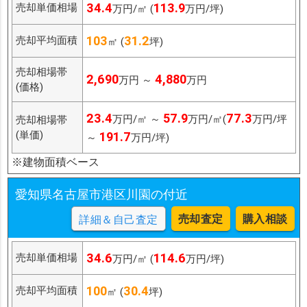
34.4
113.9
売却単価相場
万円/㎡ (
万円/坪)
103
31.2
売却平均面積
㎡ (
坪)
売却相場帯
2,690
4,880
万円 ～
万円
(価格)
23.4
57.9
77.3
万円/㎡ ～
万円/㎡(
万円/坪
売却相場帯
(単価)
191.7
～
万円/坪)
※建物面積ベース
愛知県名古屋市港区川園の付近
売却査定
購入相談
詳細＆自己査定
34.6
114.6
売却単価相場
万円/㎡ (
万円/坪)
100
30.4
売却平均面積
㎡ (
坪)