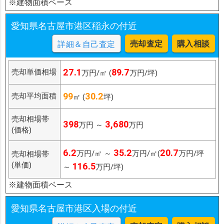
※建物面積ベース
愛知県名古屋市港区稲永の付近
売却査定
購入相談
詳細＆自己査定
27.1
89.7
売却単価相場
万円/㎡ (
万円/坪)
99
30.2
売却平均面積
㎡ (
坪)
売却相場帯
398
3,680
万円 ～
万円
(価格)
6.2
35.2
20.7
万円/㎡ ～
万円/㎡(
万円/坪
売却相場帯
(単価)
116.5
～
万円/坪)
※建物面積ベース
愛知県名古屋市港区入場の付近