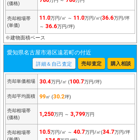
万円 ～
万円
(価格)
11.0
11.0
36.6
万円/㎡ ～
万円/㎡(
万円/坪
売却相場帯
(単価)
36.6
～
万円/坪)
※建物面積ベース
愛知県名古屋市港区遠若町の付近
売却査定
購入相談
詳細＆自己査定
30.4
100.7
売却単価相場
万円/㎡ (
万円/坪)
99
30.2
売却平均面積
㎡ (
坪)
売却相場帯
1,250
3,799
万円 ～
万円
(価格)
10.5
40.7
34.7
万円/㎡ ～
万円/㎡(
万円/坪
売却相場帯
(単価)