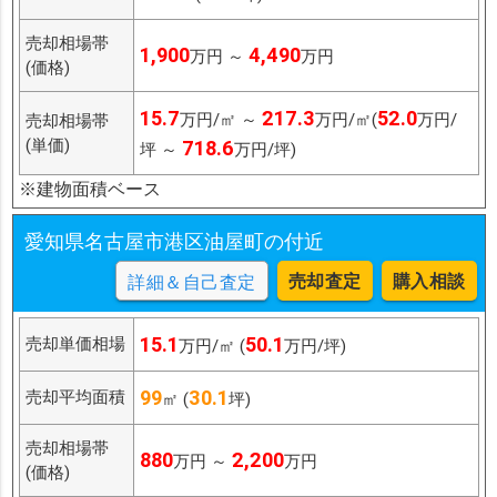
売却相場帯
1,900
4,490
万円 ～
万円
(価格)
15.7
217.3
52.0
万円/㎡ ～
万円/㎡(
万円/
売却相場帯
(単価)
718.6
坪 ～
万円/坪)
※建物面積ベース
愛知県名古屋市港区油屋町の付近
売却査定
購入相談
詳細＆自己査定
15.1
50.1
売却単価相場
万円/㎡ (
万円/坪)
99
30.1
売却平均面積
㎡ (
坪)
売却相場帯
880
2,200
万円 ～
万円
(価格)