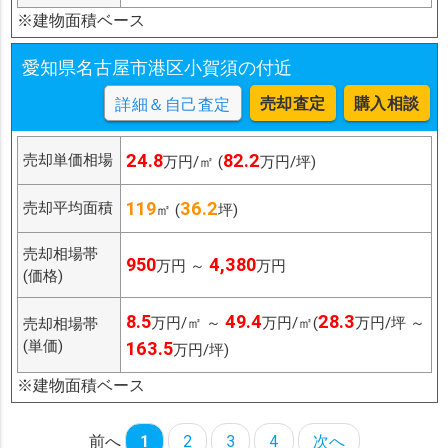
※建物面積ベース
愛知県名古屋市港区小賀須の付近
売却査定
購入相談
詳細＆自己査定
24.8
82.2
売却単価相場
万円/㎡ (
万円/坪)
119
36.2
売却平均面積
㎡ (
坪)
売却相場帯
950
4,380
万円 ～
万円
(価格)
8.5
49.4
28.3
万円/㎡ ～
万円/㎡(
万円/坪 ～
売却相場帯
(単価)
163.5
万円/坪)
※建物面積ベース
前へ
1
2
3
4
次へ