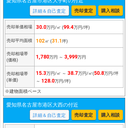
愛知県名古屋市港区大手町の付近
売却査定
購入相談
詳細＆自己査定
30.0
99.4
売却単価相場
万円/㎡ (
万円/坪)
102
31.1
売却平均面積
㎡ (
坪)
売却相場帯
1,780
3,999
万円 ～
万円
(価格)
15.3
38.7
50.8
万円/㎡ ～
万円/㎡(
万円/坪
売却相場帯
(単価)
128.0
～
万円/坪)
※建物面積ベース
愛知県名古屋市港区大西の付近
売却査定
購入相談
詳細＆自己査定