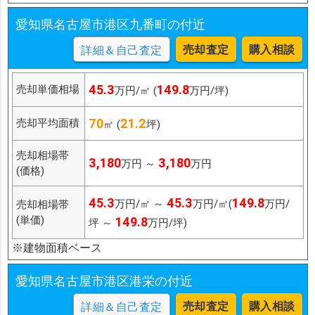
愛知県名古屋市港区九番町の付近
売却査定
購入相談
詳細＆自己査定
45.3
149.8
売却単価相場
万円/㎡ (
万円/坪)
70
21.2
売却平均面積
㎡ (
坪)
売却相場帯
3,180
3,180
万円 ～
万円
(価格)
45.3
45.3
149.8
万円/㎡ ～
万円/㎡(
万円/
売却相場帯
(単価)
149.8
坪 ～
万円/坪)
※建物面積ベース
愛知県名古屋市港区港栄の付近
売却査定
購入相談
詳細＆自己査定