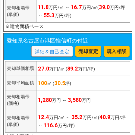
11.8
16.7
39.0
万円/㎡ ～
万円/㎡(
万円/坪
売却相場帯
(単価)
55.3
～
万円/坪)
※建物面積ベース
愛知県名古屋市港区惟信町の付近
売却査定
購入相談
詳細＆自己査定
27.0
89.2
売却単価相場
万円/㎡ (
万円/坪)
100
30.5
売却平均面積
㎡ (
坪)
売却相場帯
1,280
3,580
万円 ～
万円
(価格)
12.4
35.2
40.9
万円/㎡ ～
万円/㎡(
万円/坪
売却相場帯
(単価)
116.6
～
万円/坪)