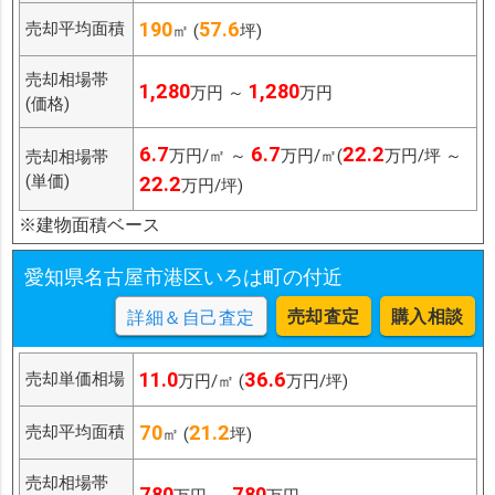
190
57.6
売却平均面積
㎡ (
坪)
売却相場帯
1,280
1,280
万円 ～
万円
(価格)
6.7
6.7
22.2
万円/㎡ ～
万円/㎡(
万円/坪 ～
売却相場帯
(単価)
22.2
万円/坪)
※建物面積ベース
愛知県名古屋市港区いろは町の付近
売却査定
購入相談
詳細＆自己査定
11.0
36.6
売却単価相場
万円/㎡ (
万円/坪)
70
21.2
売却平均面積
㎡ (
坪)
売却相場帯
780
780