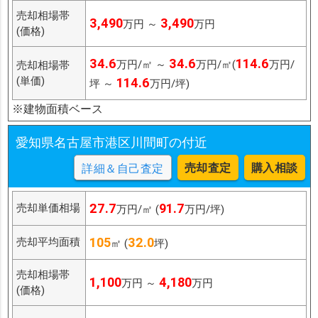
売却相場帯
3,490
3,490
万円 ～
万円
(価格)
34.6
34.6
114.6
万円/㎡ ～
万円/㎡(
万円/
売却相場帯
(単価)
114.6
坪 ～
万円/坪)
※建物面積ベース
愛知県名古屋市港区川間町の付近
売却査定
購入相談
詳細＆自己査定
27.7
91.7
売却単価相場
万円/㎡ (
万円/坪)
105
32.0
売却平均面積
㎡ (
坪)
売却相場帯
1,100
4,180
万円 ～
万円
(価格)