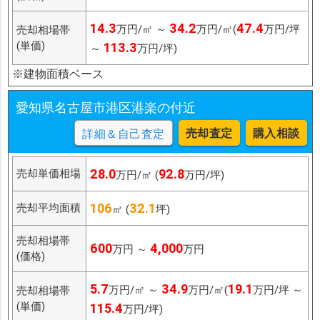
14.3
34.2
47.4
万円/㎡ ～
万円/㎡(
万円/坪
売却相場帯
(単価)
113.3
～
万円/坪)
※建物面積ベース
愛知県名古屋市港区港楽の付近
売却査定
購入相談
詳細＆自己査定
28.0
92.8
売却単価相場
万円/㎡ (
万円/坪)
106
32.1
売却平均面積
㎡ (
坪)
売却相場帯
600
4,000
万円 ～
万円
(価格)
5.7
34.9
19.1
万円/㎡ ～
万円/㎡(
万円/坪 ～
売却相場帯
(単価)
115.4
万円/坪)