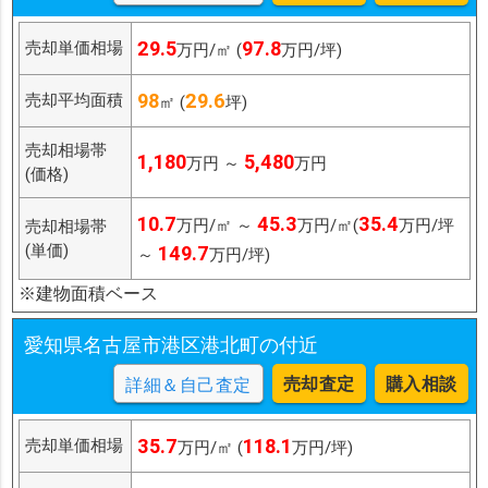
29.5
97.8
売却単価相場
万円/㎡ (
万円/坪)
98
29.6
売却平均面積
㎡ (
坪)
売却相場帯
1,180
5,480
万円 ～
万円
(価格)
10.7
45.3
35.4
万円/㎡ ～
万円/㎡(
万円/坪
売却相場帯
(単価)
149.7
～
万円/坪)
※建物面積ベース
愛知県名古屋市港区港北町の付近
売却査定
購入相談
詳細＆自己査定
35.7
118.1
売却単価相場
万円/㎡ (
万円/坪)