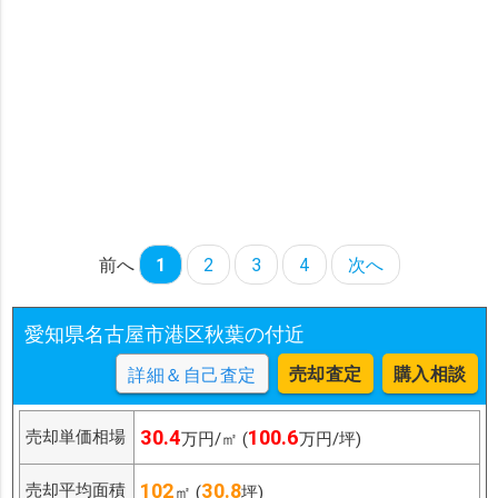
前へ
1
2
3
4
次へ
愛知県名古屋市港区秋葉の付近
売却査定
購入相談
詳細＆自己査定
30.4
100.6
売却単価相場
万円/㎡ (
万円/坪)
102
30.8
売却平均面積
㎡ (
坪)