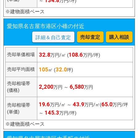
134.8
～
万円/坪)
※建物面積ベース
愛知県名古屋市港区小碓の付近
売却査定
購入相談
詳細＆自己査定
32.8
108.6
売却単価相場
万円/㎡ (
万円/坪)
105
32.0
売却平均面積
㎡ (
坪)
売却相場帯
2,200
6,580
万円 ～
万円
(価格)
19.6
43.9
65.0
万円/㎡ ～
万円/㎡(
万円/坪
売却相場帯
(単価)
145.3
～
万円/坪)
※建物面積ベース