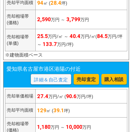
94
28.4
売却平均面積
㎡ (
坪)
売却相場帯
2,590
3,799
万円 ～
万円
(価格)
25.5
40.4
84.5
万円/㎡ ～
万円/㎡(
万円/坪
売却相場帯
(単価)
133.7
～
万円/坪)
※建物面積ベース
愛知県名古屋市港区港陽の付近
売却査定
購入相談
詳細＆自己査定
27.4
90.6
売却単価相場
万円/㎡ (
万円/坪)
129
39.1
売却平均面積
㎡ (
坪)
売却相場帯
1,180
10,000
万円 ～
万円
(価格)