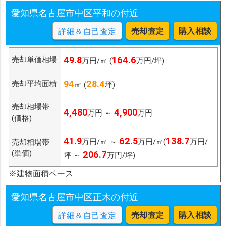
愛知県名古屋市中区平和の付近
売却査定
購入相談
詳細＆自己査定
49.8
164.6
売却単価相場
万円/㎡ (
万円/坪)
94
28.4
売却平均面積
㎡ (
坪)
売却相場帯
4,480
4,900
万円 ～
万円
(価格)
41.9
62.5
138.7
万円/㎡ ～
万円/㎡(
万円/
売却相場帯
(単価)
206.7
坪 ～
万円/坪)
※建物面積ベース
愛知県名古屋市中区正木の付近
売却査定
購入相談
詳細＆自己査定