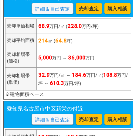
売却査定
購入相談
詳細＆自己査定
68.9
228.0
売却単価相場
万円/㎡ (
万円/坪)
214
64.8
売却平均面積
㎡ (
坪)
売却相場帯
5,000
36,000
万円 ～
万円
(価格)
32.9
184.6
108.8
万円/㎡ ～
万円/㎡(
万円/
売却相場帯
(単価)
610.3
坪 ～
万円/坪)
※建物面積ベース
愛知県名古屋市中区新栄の付近
売却査定
購入相談
詳細＆自己査定