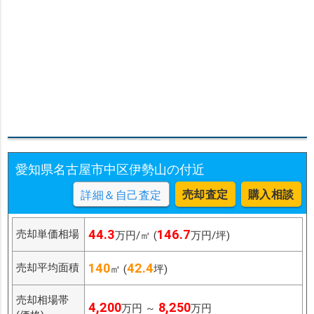
愛知県名古屋市中区伊勢山の付近
売却査定
購入相談
詳細＆自己査定
44.3
146.7
売却単価相場
万円/㎡ (
万円/坪)
140
42.4
売却平均面積
㎡ (
坪)
売却相場帯
4,200
8,250
万円 ～
万円