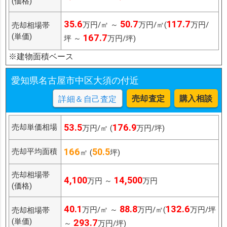
(価格)
35.6
50.7
117.7
万円/㎡ ～
万円/㎡(
万円/
売却相場帯
(単価)
167.7
坪 ～
万円/坪)
※建物面積ベース
愛知県名古屋市中区大須の付近
売却査定
購入相談
詳細＆自己査定
53.5
176.9
売却単価相場
万円/㎡ (
万円/坪)
166
50.5
売却平均面積
㎡ (
坪)
売却相場帯
4,100
14,500
万円 ～
万円
(価格)
40.1
88.8
132.6
万円/㎡ ～
万円/㎡(
万円/坪
売却相場帯
(単価)
293.7
～
万円/坪)