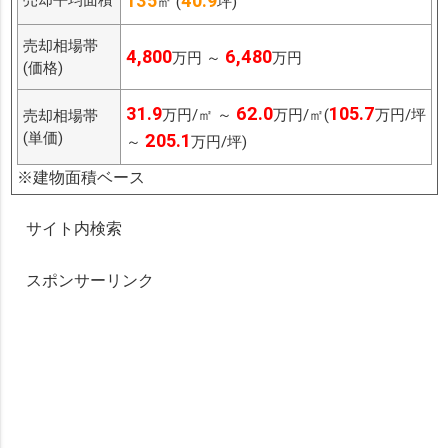
135
40.9
㎡ (
坪)
売却相場帯
4,800
6,480
万円 ～
万円
(価格)
31.9
62.0
105.7
万円/㎡ ～
万円/㎡(
万円/坪
売却相場帯
(単価)
205.1
～
万円/坪)
※建物面積ベース
サイト内検索
スポンサーリンク