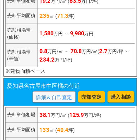
19.2
63.5
売却単価相場
万円/㎡ (
万円/坪)
235
71.3
売却平均面積
㎡ (
坪)
売却相場帯
1,580
9,980
万円 ～
万円
(価格)
0.8
70.8
2.7
万円/㎡ ～
万円/㎡(
万円/坪 ～
売却相場帯
(単価)
234.2
万円/坪)
※建物面積ベース
愛知県名古屋市中区橘の付近
売却査定
購入相談
詳細＆自己査定
38.1
125.9
売却単価相場
万円/㎡ (
万円/坪)
133
40.4
売却平均面積
㎡ (
坪)