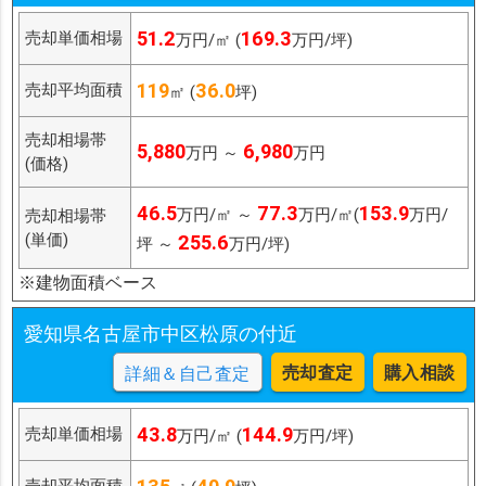
51.2
169.3
売却単価相場
万円/㎡ (
万円/坪)
119
36.0
売却平均面積
㎡ (
坪)
売却相場帯
5,880
6,980
万円 ～
万円
(価格)
46.5
77.3
153.9
万円/㎡ ～
万円/㎡(
万円/
売却相場帯
(単価)
255.6
坪 ～
万円/坪)
※建物面積ベース
愛知県名古屋市中区松原の付近
売却査定
購入相談
詳細＆自己査定
43.8
144.9
売却単価相場
万円/㎡ (
万円/坪)
売却平均面積