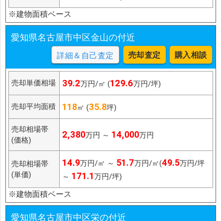
※建物面積ベース
愛知県名古屋市中区金山の付近
売却査定
購入相談
詳細＆自己査定
39.2
129.6
売却単価相場
万円/㎡ (
万円/坪)
118
35.8
売却平均面積
㎡ (
坪)
売却相場帯
2,380
14,000
万円 ～
万円
(価格)
14.9
51.7
49.5
万円/㎡ ～
万円/㎡(
万円/坪
売却相場帯
(単価)
171.1
～
万円/坪)
※建物面積ベース
愛知県名古屋市中区栄の付近