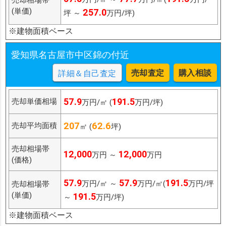
(単価)
257.0
坪 ～
万円/坪)
※建物面積ベース
愛知県名古屋市中区錦の付近
売却査定
購入相談
詳細＆自己査定
57.9
191.5
売却単価相場
万円/㎡ (
万円/坪)
207
62.6
売却平均面積
㎡ (
坪)
売却相場帯
12,000
12,000
万円 ～
万円
(価格)
57.9
57.9
191.5
万円/㎡ ～
万円/㎡(
万円/坪
売却相場帯
(単価)
191.5
～
万円/坪)
※建物面積ベース