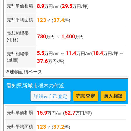
8.9
29.5
売却単価相場
万円/㎡ (
万円/坪)
123
37.4
売却平均面積
㎡ (
坪)
売却相場帯
780
1,400
万円 ～
万円
(価格)
5.5
11.4
18.4
万円/㎡ ～
万円/㎡(
万円/坪 ～
売却相場帯
(単価)
37.6
万円/坪)
※建物面積ベース
愛知県新城市稲木の付近
売却査定
購入相談
詳細＆自己査定
15.9
52.7
売却単価相場
万円/㎡ (
万円/坪)
123
37.2
売却平均面積
㎡ (
坪)