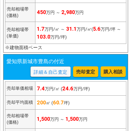
売却相場帯
450
2,980
万円 ～
万円
(価格)
1.7
31.1
5.6
万円/㎡ ～
万円/㎡(
万円/坪 ～
売却相場帯
(単価)
103.0
万円/坪)
※建物面積ベース
愛知県新城市豊島の付近
売却査定
購入相談
詳細＆自己査定
7.4
24.6
売却単価相場
万円/㎡ (
万円/坪)
200
60.7
売却平均面積
㎡ (
坪)
売却相場帯
1,500
1,500
万円 ～
万円
(価格)