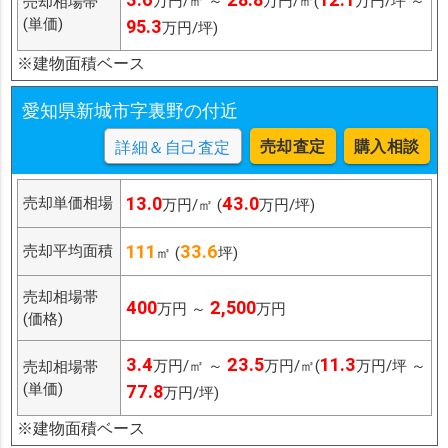
万円/㎡ ～
万円/㎡(
万円/坪 ～
売却相場帯
(単価)
95.3
万円/坪)
※建物面積ベース
愛知県新城市字裏野の付近
売却査定
購入相談
詳細＆自己査定
13.0
43.0
売却単価相場
万円/㎡ (
万円/坪)
111
33.6
売却平均面積
㎡ (
坪)
売却相場帯
400
2,500
万円 ～
万円
(価格)
3.4
23.5
11.3
万円/㎡ ～
万円/㎡(
万円/坪 ～
売却相場帯
(単価)
77.8
万円/坪)
※建物面積ベース