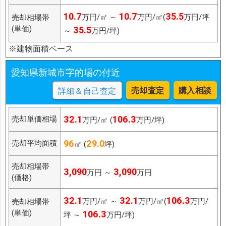
10.7
10.7
35.5
万円/㎡ ～
万円/㎡(
万円/坪
売却相場帯
(単価)
35.5
～
万円/坪)
※建物面積ベース
愛知県新城市字的場の付近
売却査定
購入相談
詳細＆自己査定
32.1
106.3
売却単価相場
万円/㎡ (
万円/坪)
96
29.0
売却平均面積
㎡ (
坪)
売却相場帯
3,090
3,090
万円 ～
万円
(価格)
32.1
32.1
106.3
万円/㎡ ～
万円/㎡(
万円/
売却相場帯
(単価)
106.3
坪 ～
万円/坪)