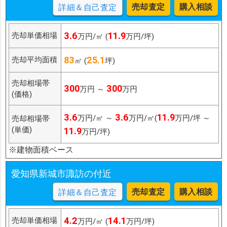
売却査定
購入相談
詳細＆自己査定
3.6
11.9
売却単価相場
万円/㎡ (
万円/坪)
83
25.1
売却平均面積
㎡ (
坪)
売却相場帯
300
300
万円 ～
万円
(価格)
3.6
3.6
11.9
万円/㎡ ～
万円/㎡(
万円/坪 ～
売却相場帯
(単価)
11.9
万円/坪)
※建物面積ベース
愛知県新城市諏訪の付近
売却査定
購入相談
詳細＆自己査定
4.2
14.1
売却単価相場
万円/㎡ (
万円/坪)