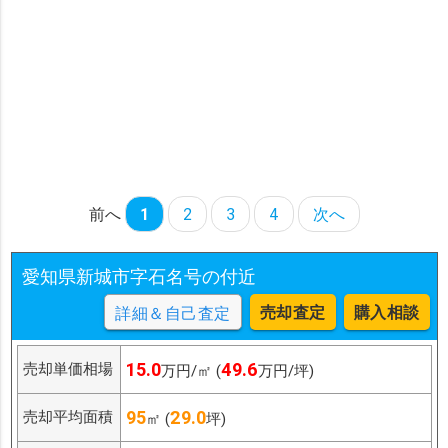
前へ
1
2
3
4
次へ
愛知県新城市字石名号の付近
売却査定
購入相談
詳細＆自己査定
15.0
49.6
売却単価相場
万円/㎡ (
万円/坪)
95
29.0
売却平均面積
㎡ (
坪)