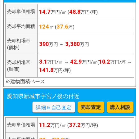
14.7
48.8
売却単価相場
万円/㎡ (
万円/坪)
124
37.6
売却平均面積
㎡ (
坪)
売却相場帯
390
3,380
万円 ～
万円
(価格)
3.1
42.9
10.2
万円/㎡ ～
万円/㎡(
万円/坪 ～
売却相場帯
(単価)
141.8
万円/坪)
※建物面積ベース
愛知県新城市字宮ノ後の付近
売却査定
購入相談
詳細＆自己査定
11.2
37.2
売却単価相場
万円/㎡ (
万円/坪)