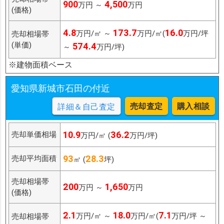
900
4,500
万円 ～
万円
(価格)
4.8
173.7
16.0
万円/㎡ ～
万円/㎡(
万円/坪
売却相場帯
(単価)
574.4
～
万円/坪)
※建物面積ベース
愛知県新城市石田の付近
売却査定
購入相談
詳細＆自己査定
10.9
36.2
売却単価相場
万円/㎡ (
万円/坪)
93
28.3
売却平均面積
㎡ (
坪)
売却相場帯
200
1,650
万円 ～
万円
(価格)
2.1
18.0
7.1
万円/㎡ ～
万円/㎡(
万円/坪 ～
売却相場帯