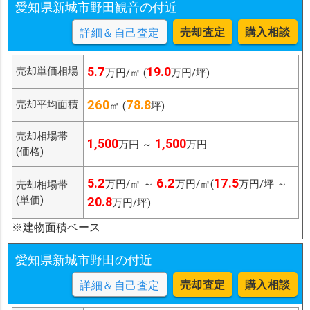
愛知県新城市野田観音の付近
売却査定
購入相談
詳細＆自己査定
5.7
19.0
売却単価相場
万円/㎡ (
万円/坪)
260
78.8
売却平均面積
㎡ (
坪)
売却相場帯
1,500
1,500
万円 ～
万円
(価格)
5.2
6.2
17.5
万円/㎡ ～
万円/㎡(
万円/坪 ～
売却相場帯
(単価)
20.8
万円/坪)
※建物面積ベース
愛知県新城市野田の付近
売却査定
購入相談
詳細＆自己査定