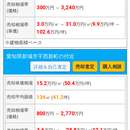
売却相場帯
300
3,240
万円 ～
万円
(価格)
3.0
31.0
9.9
万円/㎡ ～
万円/㎡(
万円/坪 ～
売却相場帯
(単価)
102.6
万円/坪)
※建物面積ベース
愛知県新城市字西新町の付近
売却査定
購入相談
詳細＆自己査定
15.2
50.4
売却単価相場
万円/㎡ (
万円/坪)
136
41.2
売却平均面積
㎡ (
坪)
売却相場帯
800
2,770
万円 ～
万円
(価格)
3.6
28.8
12.1