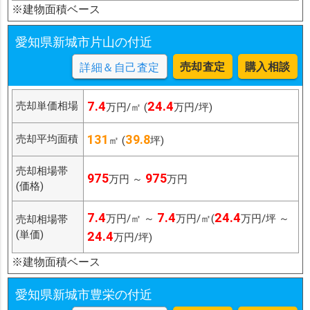
※建物面積ベース
愛知県新城市片山の付近
売却査定
購入相談
詳細＆自己査定
7.4
24.4
売却単価相場
万円/㎡ (
万円/坪)
131
39.8
売却平均面積
㎡ (
坪)
売却相場帯
975
975
万円 ～
万円
(価格)
7.4
7.4
24.4
万円/㎡ ～
万円/㎡(
万円/坪 ～
売却相場帯
(単価)
24.4
万円/坪)
※建物面積ベース
愛知県新城市豊栄の付近