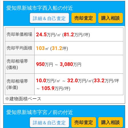
愛知県新城市字西入船の付近
売却査定
購入相談
詳細＆自己査定
24.5
81.2
売却単価相場
万円/㎡ (
万円/坪)
103
31.2
売却平均面積
㎡ (
坪)
売却相場帯
950
3,080
万円 ～
万円
(価格)
10.0
32.0
33.2
万円/㎡ ～
万円/㎡(
万円/坪
売却相場帯
(単価)
105.9
～
万円/坪)
※建物面積ベース
愛知県新城市字宮ノ前の付近
売却査定
購入相談
詳細＆自己査定