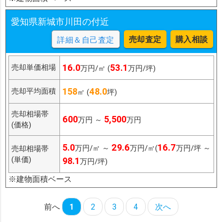
愛知県新城市川田の付近
売却査定
購入相談
詳細＆自己査定
16.0
53.1
売却単価相場
万円/㎡ (
万円/坪)
158
48.0
売却平均面積
㎡ (
坪)
売却相場帯
600
5,500
万円 ～
万円
(価格)
5.0
29.6
16.7
万円/㎡ ～
万円/㎡(
万円/坪 ～
売却相場帯
(単価)
98.1
万円/坪)
※建物面積ベース
前へ
1
2
3
4
次へ