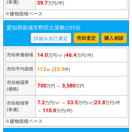
(単価)
59.7
万円/坪)
※建物面積ベース
愛知県新城市野田古屋敷の付近
売却査定
購入相談
詳細＆自己査定
14.0
46.4
売却単価相場
万円/㎡ (
万円/坪)
112
33.9
売却平均面積
㎡ (
坪)
売却相場帯
700
3,580
万円 ～
万円
(価格)
7.2
33.5
23.8
万円/㎡ ～
万円/㎡(
万円/坪
売却相場帯
(単価)
110.8
～
万円/坪)
※建物面積ベース