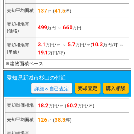
137
41.5
売却平均面積
㎡ (
坪)
売却相場帯
499
660
万円 ～
万円
(価格)
3.1
5.7
10.3
万円/㎡ ～
万円/㎡(
万円/坪 ～
売却相場帯
(単価)
19.1
万円/坪)
※建物面積ベース
愛知県新城市杉山の付近
売却査定
購入相談
詳細＆自己査定
18.2
60.2
売却単価相場
万円/㎡ (
万円/坪)
126
38.3
売却平均面積
㎡ (
坪)
売却相場帯