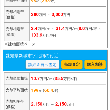
98
29.9
売却平均面積
㎡ (
坪)
売却相場帯
280
3,000
万円 ～
万円
(価格)
2.4
31.4
8.0
万円/㎡ ～
万円/㎡(
万円/坪 ～
売却相場帯
(単価)
103.9
万円/坪)
※建物面積ベース
愛知県新城市字北畑の付近
売却査定
購入相談
詳細＆自己査定
10.7
35.5
売却単価相場
万円/㎡ (
万円/坪)
199
60.4
売却平均面積
㎡ (
坪)
売却相場帯
2,150
2,150
万円 ～
万円
(価格)