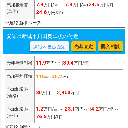
7.4
7.4
24.6
万円/㎡ ～
万円/㎡(
万円/坪 ～
売却相場帯
(単価)
24.6
万円/坪)
※建物面積ベース
愛知県新城市川田奥陣後の付近
売却査定
購入相談
詳細＆自己査定
11.9
39.4
売却単価相場
万円/㎡ (
万円/坪)
116
35.2
売却平均面積
㎡ (
坪)
売却相場帯
80
2,400
万円 ～
万円
(価格)
1.2
23.1
4.2
万円/㎡ ～
万円/㎡(
万円/坪 ～
売却相場帯
(単価)
76.5
万円/坪)
※建物面積ベース