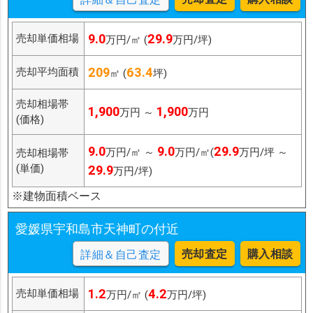
9.0
29.9
売却単価相場
万円/㎡ (
万円/坪)
209
63.4
売却平均面積
㎡ (
坪)
売却相場帯
1,900
1,900
万円 ～
万円
(価格)
9.0
9.0
29.9
万円/㎡ ～
万円/㎡(
万円/坪 ～
売却相場帯
(単価)
29.9
万円/坪)
※建物面積ベース
愛媛県宇和島市天神町の付近
売却査定
購入相談
詳細＆自己査定
1.2
4.2
売却単価相場
万円/㎡ (
万円/坪)