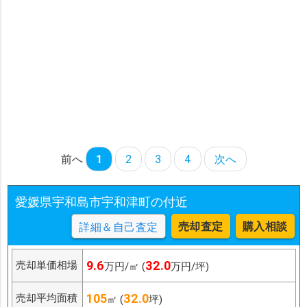
前へ
1
2
3
4
次へ
愛媛県宇和島市宇和津町の付近
売却査定
購入相談
詳細＆自己査定
9.6
32.0
売却単価相場
万円/㎡ (
万円/坪)
105
32.0
売却平均面積
㎡ (
坪)