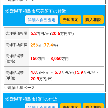
愛媛県宇和島市恵美須町の付近
売却査定
購入相談
詳細＆自己査定
6.2
20.6
売却単価相場
万円/㎡ (
万円/坪)
256
77.4
売却平均面積
㎡ (
坪)
売却相場帯
150
3,050
万円 ～
万円
(価格)
4.8
6.3
15.9
万円/㎡ ～
万円/㎡(
万円/坪 ～
売却相場帯
(単価)
20.9
万円/坪)
※建物面積ベース
愛媛県宇和島市錦町の付近
売却査定
購入相談
詳細＆自己査定