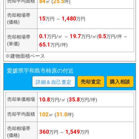
84
25.5
売却平均面積
㎡ (
坪)
売却相場帯
15
1,480
万円 ～
万円
(価格)
0.1
19.7
0.5
万円/㎡ ～
万円/㎡(
万円/坪 ～
売却相場帯
(単価)
65.1
万円/坪)
※建物面積ベース
愛媛県宇和島市柿原の付近
売却査定
購入相談
詳細＆自己査定
10.8
35.8
売却単価相場
万円/㎡ (
万円/坪)
102
31.0
売却平均面積
㎡ (
坪)
売却相場帯
360
1,549
万円 ～
万円
(価格)