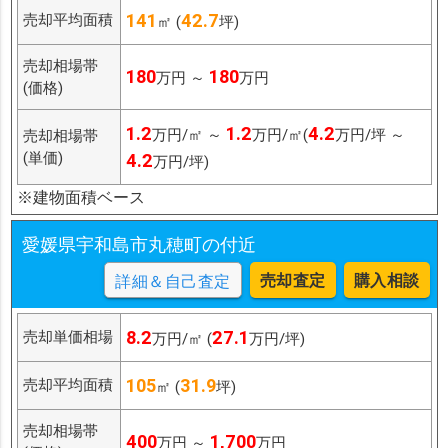
141
42.7
売却平均面積
㎡ (
坪)
売却相場帯
180
180
万円 ～
万円
(価格)
1.2
1.2
4.2
万円/㎡ ～
万円/㎡(
万円/坪 ～
売却相場帯
(単価)
4.2
万円/坪)
※建物面積ベース
愛媛県宇和島市丸穂町の付近
売却査定
購入相談
詳細＆自己査定
8.2
27.1
売却単価相場
万円/㎡ (
万円/坪)
105
31.9
売却平均面積
㎡ (
坪)
売却相場帯
400
1,700
万円 ～
万円