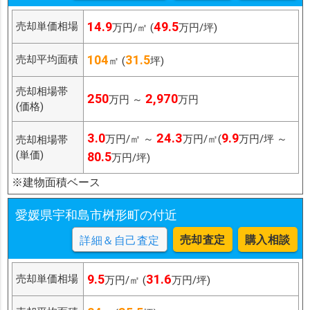
14.9
49.5
売却単価相場
万円/㎡ (
万円/坪)
104
31.5
売却平均面積
㎡ (
坪)
売却相場帯
250
2,970
万円 ～
万円
(価格)
3.0
24.3
9.9
万円/㎡ ～
万円/㎡(
万円/坪 ～
売却相場帯
(単価)
80.5
万円/坪)
※建物面積ベース
愛媛県宇和島市桝形町の付近
売却査定
購入相談
詳細＆自己査定
9.5
31.6
売却単価相場
万円/㎡ (
万円/坪)