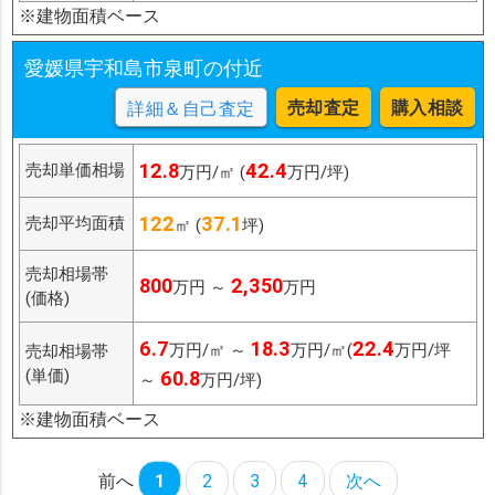
※建物面積ベース
愛媛県宇和島市泉町の付近
売却査定
購入相談
詳細＆自己査定
12.8
42.4
売却単価相場
万円/㎡ (
万円/坪)
122
37.1
売却平均面積
㎡ (
坪)
売却相場帯
800
2,350
万円 ～
万円
(価格)
6.7
18.3
22.4
万円/㎡ ～
万円/㎡(
万円/坪
売却相場帯
(単価)
60.8
～
万円/坪)
※建物面積ベース
前へ
1
2
3
4
次へ