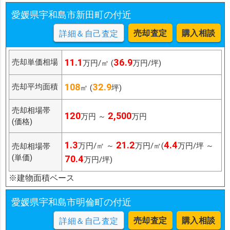
愛媛県宇和島市新田町の付近
売却査定
購入相談
詳細＆自己査定
11.1
36.9
売却単価相場
万円/㎡ (
万円/坪)
108
32.9
売却平均面積
㎡ (
坪)
売却相場帯
120
2,500
万円 ～
万円
(価格)
1.3
21.2
4.4
万円/㎡ ～
万円/㎡(
万円/坪 ～
売却相場帯
(単価)
70.4
万円/坪)
※建物面積ベース
愛媛県宇和島市明倫町の付近
売却査定
購入相談
詳細＆自己査定