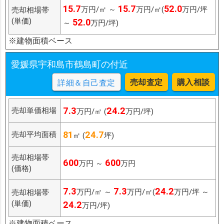
15.7
15.7
52.0
万円/㎡ ～
万円/㎡(
万円/坪
売却相場帯
(単価)
52.0
～
万円/坪)
※建物面積ベース
愛媛県宇和島市鶴島町の付近
売却査定
購入相談
詳細＆自己査定
7.3
24.2
売却単価相場
万円/㎡ (
万円/坪)
81
24.7
売却平均面積
㎡ (
坪)
売却相場帯
600
600
万円 ～
万円
(価格)
7.3
7.3
24.2
万円/㎡ ～
万円/㎡(
万円/坪 ～
売却相場帯
(単価)
24.2
万円/坪)
※建物面積ベース