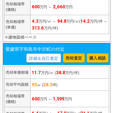
売却相場帯
600
2,660
万円 ～
万円
(価格)
4.3
94.8
14.2
万円/㎡ ～
万円/㎡(
万円/坪 ～
売却相場帯
(単価)
313.6
万円/坪)
※建物面積ベース
愛媛県宇和島市中沢町の付近
売却査定
購入相談
詳細＆自己査定
11.7
38.8
売却単価相場
万円/㎡ (
万円/坪)
93
28.3
売却平均面積
㎡ (
坪)
売却相場帯
600
1,599
万円 ～
万円
(価格)