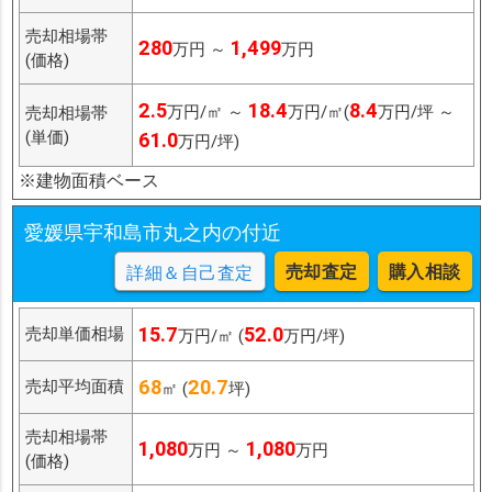
売却相場帯
280
1,499
万円 ～
万円
(価格)
2.5
18.4
8.4
万円/㎡ ～
万円/㎡(
万円/坪 ～
売却相場帯
(単価)
61.0
万円/坪)
※建物面積ベース
愛媛県宇和島市丸之内の付近
売却査定
購入相談
詳細＆自己査定
15.7
52.0
売却単価相場
万円/㎡ (
万円/坪)
68
20.7
売却平均面積
㎡ (
坪)
売却相場帯
1,080
1,080
万円 ～
万円
(価格)