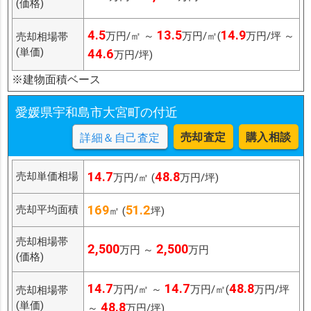
(価格)
4.5
13.5
14.9
万円/㎡ ～
万円/㎡(
万円/坪 ～
売却相場帯
(単価)
44.6
万円/坪)
※建物面積ベース
愛媛県宇和島市大宮町の付近
売却査定
購入相談
詳細＆自己査定
14.7
48.8
売却単価相場
万円/㎡ (
万円/坪)
169
51.2
売却平均面積
㎡ (
坪)
売却相場帯
2,500
2,500
万円 ～
万円
(価格)
14.7
14.7
48.8
万円/㎡ ～
万円/㎡(
万円/坪
売却相場帯
(単価)
48.8
～
万円/坪)