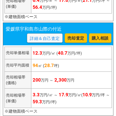
6.4
17.0
21.1
万円/㎡ ～
万円/㎡(
万円/坪 ～
売却相場帯
(単価)
56.4
万円/坪)
※建物面積ベース
愛媛県宇和島市山際の付近
売却査定
購入相談
詳細＆自己査定
12.3
40.7
売却単価相場
万円/㎡ (
万円/坪)
94
28.7
売却平均面積
㎡ (
坪)
売却相場帯
200
2,300
万円 ～
万円
(価格)
3.3
17.9
10.9
万円/㎡ ～
万円/㎡(
万円/坪 ～
売却相場帯
(単価)
59.3
万円/坪)
※建物面積ベース