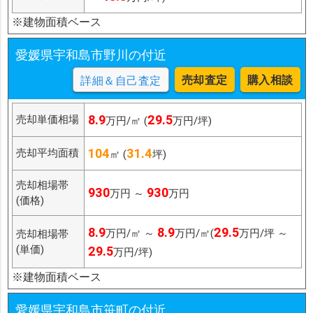
※建物面積ベース
愛媛県宇和島市野川の付近
売却査定
購入相談
詳細＆自己査定
8.9
29.5
売却単価相場
万円/㎡ (
万円/坪)
104
31.4
売却平均面積
㎡ (
坪)
売却相場帯
930
930
万円 ～
万円
(価格)
8.9
8.9
29.5
万円/㎡ ～
万円/㎡(
万円/坪 ～
売却相場帯
(単価)
29.5
万円/坪)
※建物面積ベース
愛媛県宇和島市笹町の付近