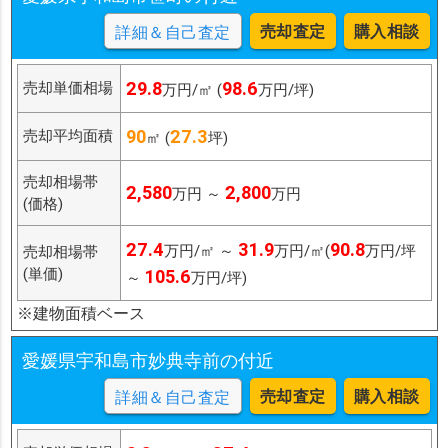
売却査定
購入相談
詳細＆自己査定
29.8
98.6
売却単価相場
万円/㎡ (
万円/坪)
90
27.3
売却平均面積
㎡ (
坪)
売却相場帯
2,580
2,800
万円 ～
万円
(価格)
27.4
31.9
90.8
万円/㎡ ～
万円/㎡(
万円/坪
売却相場帯
(単価)
105.6
～
万円/坪)
※建物面積ベース
愛媛県宇和島市妙典寺前の付近
売却査定
購入相談
詳細＆自己査定