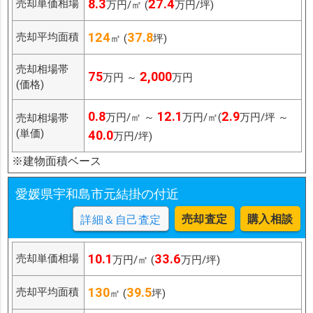
8.3
27.4
売却単価相場
万円/㎡ (
万円/坪)
124
37.8
売却平均面積
㎡ (
坪)
売却相場帯
75
2,000
万円 ～
万円
(価格)
0.8
12.1
2.9
万円/㎡ ～
万円/㎡(
万円/坪 ～
売却相場帯
(単価)
40.0
万円/坪)
※建物面積ベース
愛媛県宇和島市元結掛の付近
売却査定
購入相談
詳細＆自己査定
10.1
33.6
売却単価相場
万円/㎡ (
万円/坪)
130
39.5
売却平均面積
㎡ (
坪)