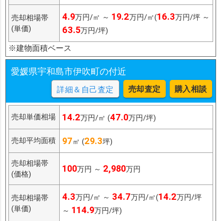
4.9
19.2
16.3
万円/㎡ ～
万円/㎡(
万円/坪 ～
売却相場帯
(単価)
63.5
万円/坪)
※建物面積ベース
愛媛県宇和島市伊吹町の付近
売却査定
購入相談
詳細＆自己査定
14.2
47.0
売却単価相場
万円/㎡ (
万円/坪)
97
29.3
売却平均面積
㎡ (
坪)
売却相場帯
100
2,980
万円 ～
万円
(価格)
4.3
34.7
14.2
万円/㎡ ～
万円/㎡(
万円/坪
売却相場帯
(単価)
114.9
～
万円/坪)