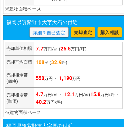
※建物面積ベース
福岡県筑紫野市大字大石の付近
売却査定
購入相談
詳細＆自己査定
7.7
25.5
売却単価相場
万円/㎡ (
万円/坪)
108
32.9
売却平均面積
㎡ (
坪)
売却相場帯
550
1,190
万円 ～
万円
(価格)
4.7
12.1
15.8
万円/㎡ ～
万円/㎡(
万円/坪 ～
売却相場帯
(単価)
40.2
万円/坪)
※建物面積ベース
福岡県筑紫野市大字原の付近