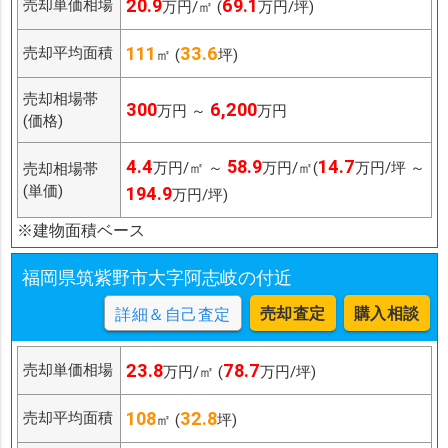
20.9
69.1
売却単価相場
万円/㎡ (
万円/坪)
111
33.6
売却平均面積
㎡ (
坪)
売却相場帯
300
6,200
万円 ～
万円
(価格)
4.4
58.9
14.7
万円/㎡ ～
万円/㎡(
万円/坪 ～
売却相場帯
(単価)
194.9
万円/坪)
※建物面積ベース
福岡県筑紫野市大字阿志岐の付近
売却査定
購入相談
詳細＆自己査定
23.8
78.7
売却単価相場
万円/㎡ (
万円/坪)
108
32.8
売却平均面積
㎡ (
坪)