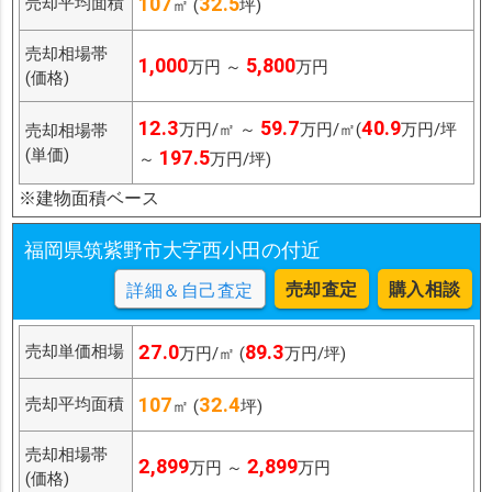
107
32.5
売却平均面積
㎡ (
坪)
売却相場帯
1,000
5,800
万円 ～
万円
(価格)
12.3
59.7
40.9
万円/㎡ ～
万円/㎡(
万円/坪
売却相場帯
(単価)
197.5
～
万円/坪)
※建物面積ベース
福岡県筑紫野市大字西小田の付近
売却査定
購入相談
詳細＆自己査定
27.0
89.3
売却単価相場
万円/㎡ (
万円/坪)
107
32.4
売却平均面積
㎡ (
坪)
売却相場帯
2,899
2,899
万円 ～
万円
(価格)