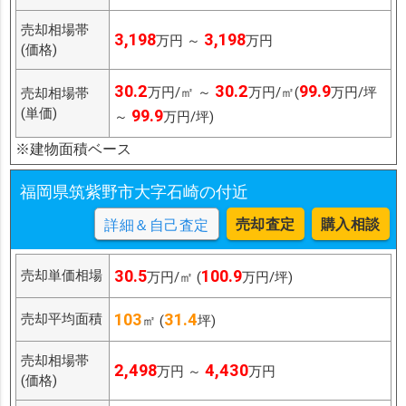
売却相場帯
3,198
3,198
万円 ～
万円
(価格)
30.2
30.2
99.9
万円/㎡ ～
万円/㎡(
万円/坪
売却相場帯
(単価)
99.9
～
万円/坪)
※建物面積ベース
福岡県筑紫野市大字石崎の付近
売却査定
購入相談
詳細＆自己査定
30.5
100.9
売却単価相場
万円/㎡ (
万円/坪)
103
31.4
売却平均面積
㎡ (
坪)
売却相場帯
2,498
4,430
万円 ～
万円
(価格)