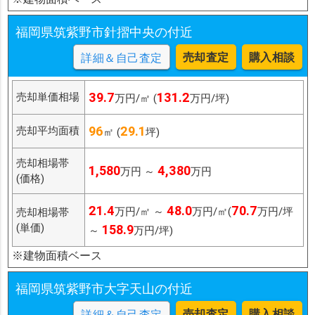
福岡県筑紫野市針摺中央の付近
売却査定
購入相談
詳細＆自己査定
39.7
131.2
売却単価相場
万円/㎡ (
万円/坪)
96
29.1
売却平均面積
㎡ (
坪)
売却相場帯
1,580
4,380
万円 ～
万円
(価格)
21.4
48.0
70.7
万円/㎡ ～
万円/㎡(
万円/坪
売却相場帯
(単価)
158.9
～
万円/坪)
※建物面積ベース
福岡県筑紫野市大字天山の付近
売却査定
購入相談
詳細＆自己査定