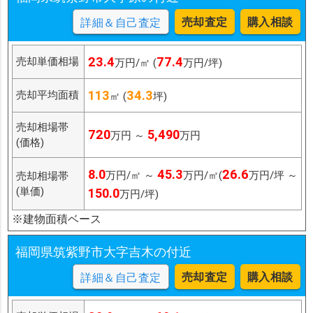
売却査定
購入相談
詳細＆自己査定
23.4
77.4
売却単価相場
万円/㎡ (
万円/坪)
113
34.3
売却平均面積
㎡ (
坪)
売却相場帯
720
5,490
万円 ～
万円
(価格)
8.0
45.3
26.6
万円/㎡ ～
万円/㎡(
万円/坪 ～
売却相場帯
(単価)
150.0
万円/坪)
※建物面積ベース
福岡県筑紫野市大字吉木の付近
売却査定
購入相談
詳細＆自己査定