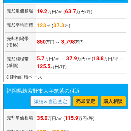
19.2
63.7
売却単価相場
万円/㎡ (
万円/坪)
123
37.3
売却平均面積
㎡ (
坪)
売却相場帯
850
3,798
万円 ～
万円
(価格)
5.7
37.9
18.8
万円/㎡ ～
万円/㎡(
万円/坪 ～
売却相場帯
(単価)
125.5
万円/坪)
※建物面積ベース
福岡県筑紫野市大字筑紫の付近
売却査定
購入相談
詳細＆自己査定
35.0
115.9
売却単価相場
万円/㎡ (
万円/坪)