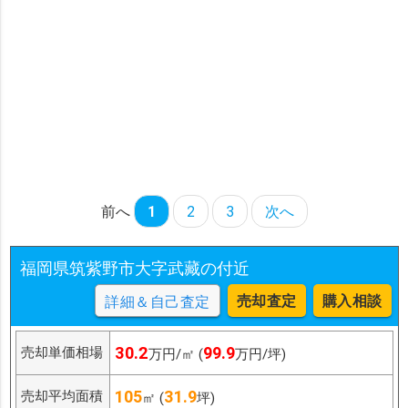
前へ
1
2
3
次へ
福岡県筑紫野市大字武藏の付近
売却査定
購入相談
詳細＆自己査定
30.2
99.9
売却単価相場
万円/㎡ (
万円/坪)
105
31.9
売却平均面積
㎡ (
坪)