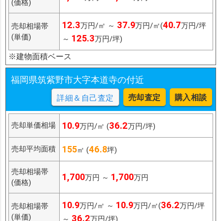
(価格)
12.3
37.9
40.7
万円/㎡ ～
万円/㎡(
万円/坪
売却相場帯
(単価)
125.3
～
万円/坪)
※建物面積ベース
福岡県筑紫野市大字本道寺の付近
売却査定
購入相談
詳細＆自己査定
10.9
36.2
売却単価相場
万円/㎡ (
万円/坪)
155
46.8
売却平均面積
㎡ (
坪)
売却相場帯
1,700
1,700
万円 ～
万円
(価格)
10.9
10.9
36.2
万円/㎡ ～
万円/㎡(
万円/坪
売却相場帯
(単価)
36.2
～
万円/坪)