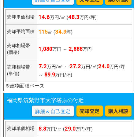
14.6
48.3
売却単価相場
万円/㎡ (
万円/坪)
115
34.9
売却平均面積
㎡ (
坪)
売却相場帯
1,080
2,888
万円 ～
万円
(価格)
7.2
27.2
24.0
万円/㎡ ～
万円/㎡(
万円/坪
売却相場帯
(単価)
89.9
～
万円/坪)
※建物面積ベース
福岡県筑紫野市大字塔原の付近
売却査定
購入相談
詳細＆自己査定
8.8
29.0
売却単価相場
万円/㎡ (
万円/坪)