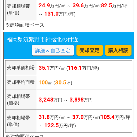
24.9
39.6
82.5
万円/㎡ ～
万円/㎡(
万円/坪
売却相場帯
(単価)
131.0
～
万円/坪)
※建物面積ベース
福岡県筑紫野市針摺北の付近
売却査定
購入相談
詳細＆自己査定
35.1
116.1
売却単価相場
万円/㎡ (
万円/坪)
100
30.5
売却平均面積
㎡ (
坪)
売却相場帯
3,248
3,898
万円 ～
万円
(価格)
31.8
37.0
105.4
万円/㎡ ～
万円/㎡(
万円/坪
売却相場帯
(単価)
122.5
～
万円/坪)
※建物面積ベース