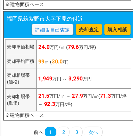
※建物面積ベース
福岡県筑紫野市大字下見の付近
売却査定
購入相談
詳細＆自己査定
24.0
79.6
売却単価相場
万円/㎡ (
万円/坪)
99
30.0
売却平均面積
㎡ (
坪)
売却相場帯
1,949
3,290
万円 ～
万円
(価格)
21.5
27.9
71.3
万円/㎡ ～
万円/㎡(
万円/坪
売却相場帯
(単価)
92.3
～
万円/坪)
※建物面積ベース
前へ
1
2
3
次へ