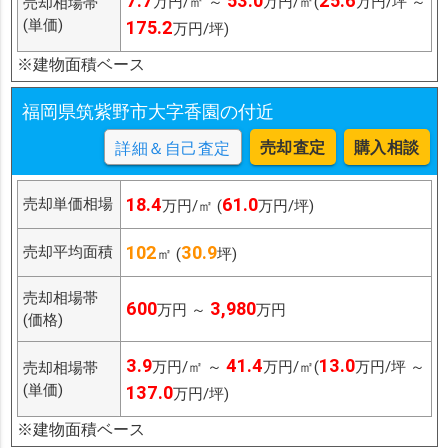
7.7
53.0
25.6
万円/㎡ ～
万円/㎡(
万円/坪 ～
売却相場帯
(単価)
175.2
万円/坪)
※建物面積ベース
福岡県筑紫野市大字香園の付近
売却査定
購入相談
詳細＆自己査定
18.4
61.0
売却単価相場
万円/㎡ (
万円/坪)
102
30.9
売却平均面積
㎡ (
坪)
売却相場帯
600
3,980
万円 ～
万円
(価格)
3.9
41.4
13.0
万円/㎡ ～
万円/㎡(
万円/坪 ～
売却相場帯
(単価)
137.0
万円/坪)
※建物面積ベース