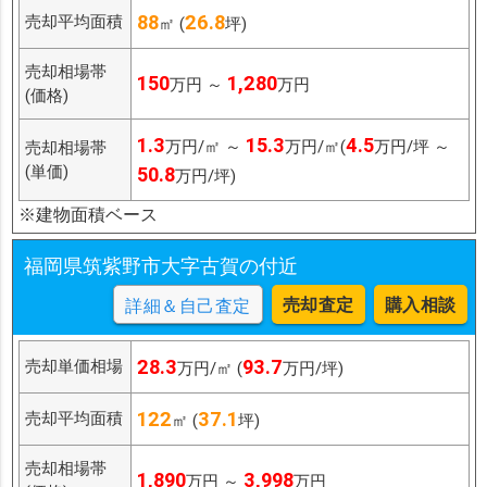
88
26.8
売却平均面積
㎡ (
坪)
売却相場帯
150
1,280
万円 ～
万円
(価格)
1.3
15.3
4.5
万円/㎡ ～
万円/㎡(
万円/坪 ～
売却相場帯
(単価)
50.8
万円/坪)
※建物面積ベース
福岡県筑紫野市大字古賀の付近
売却査定
購入相談
詳細＆自己査定
28.3
93.7
売却単価相場
万円/㎡ (
万円/坪)
122
37.1
売却平均面積
㎡ (
坪)
売却相場帯
1,890
3,998
万円 ～
万円