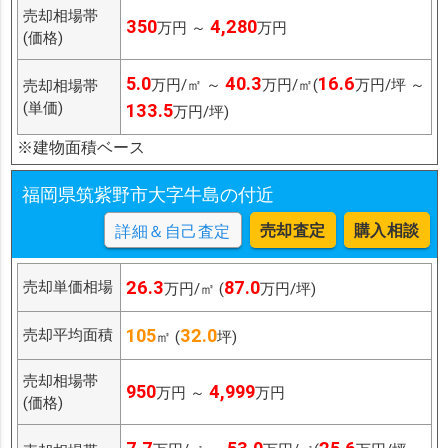
売却相場帯
350
4,280
万円 ～
万円
(価格)
5.0
40.3
16.6
万円/㎡ ～
万円/㎡(
万円/坪 ～
売却相場帯
(単価)
133.5
万円/坪)
※建物面積ベース
福岡県筑紫野市大字牛島の付近
売却査定
購入相談
詳細＆自己査定
26.3
87.0
売却単価相場
万円/㎡ (
万円/坪)
105
32.0
売却平均面積
㎡ (
坪)
売却相場帯
950
4,999
万円 ～
万円
(価格)