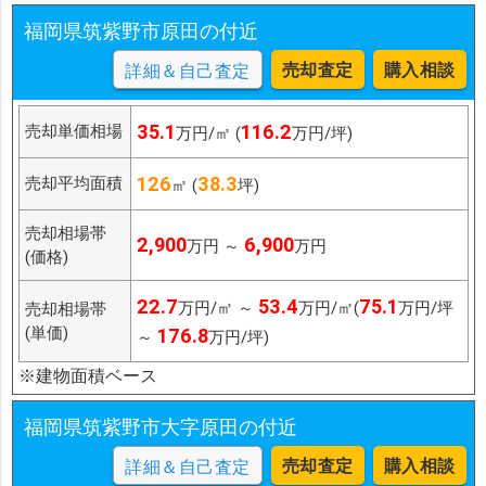
福岡県筑紫野市原田の付近
売却査定
購入相談
詳細＆自己査定
35.1
116.2
売却単価相場
万円/㎡ (
万円/坪)
126
38.3
売却平均面積
㎡ (
坪)
売却相場帯
2,900
6,900
万円 ～
万円
(価格)
22.7
53.4
75.1
万円/㎡ ～
万円/㎡(
万円/坪
売却相場帯
(単価)
176.8
～
万円/坪)
※建物面積ベース
福岡県筑紫野市大字原田の付近
売却査定
購入相談
詳細＆自己査定