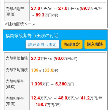
27.0
27.0
89.3
万円/㎡ ～
万円/㎡(
万円/坪
売却相場帯
(単価)
89.3
～
万円/坪)
※建物面積ベース
福岡県筑紫野市美咲の付近
売却査定
購入相談
詳細＆自己査定
27.2
90.0
売却単価相場
万円/㎡ (
万円/坪)
109
33.0
売却平均面積
㎡ (
坪)
売却相場帯
1,399
5,380
万円 ～
万円
(価格)
12.4
48.0
41.2
万円/㎡ ～
万円/㎡(
万円/坪
売却相場帯
(単価)
158.7
～
万円/坪)