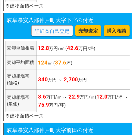
※建物面積ベース
岐阜県安八郡神戸町大字下宮の付近
売却査定
購入相談
詳細＆自己査定
12.8
42.6
売却単価相場
万円/㎡ (
万円/坪)
124
37.6
売却平均面積
㎡ (
坪)
売却相場帯
340
2,700
万円 ～
万円
(価格)
3.6
22.9
12.0
万円/㎡ ～
万円/㎡(
万円/坪 ～
売却相場帯
(単価)
75.9
万円/坪)
※建物面積ベース
岐阜県安八郡神戸町大字前田の付近