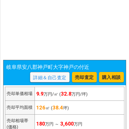
岐阜県安八郡神戸町大字神戸の付近
売却査定
購入相談
詳細＆自己査定
9.9
32.8
売却単価相場
万円/㎡ (
万円/坪)
126
38.4
売却平均面積
㎡ (
坪)
売却相場帯
180
3,600
万円 ～
万円
(価格)