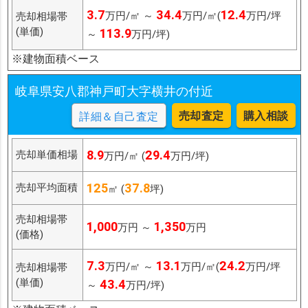
3.7
34.4
12.4
万円/㎡ ～
万円/㎡(
万円/坪
売却相場帯
(単価)
113.9
～
万円/坪)
※建物面積ベース
岐阜県安八郡神戸町大字横井の付近
売却査定
購入相談
詳細＆自己査定
8.9
29.4
売却単価相場
万円/㎡ (
万円/坪)
125
37.8
売却平均面積
㎡ (
坪)
売却相場帯
1,000
1,350
万円 ～
万円
(価格)
7.3
13.1
24.2
万円/㎡ ～
万円/㎡(
万円/坪
売却相場帯
(単価)
43.4
～
万円/坪)