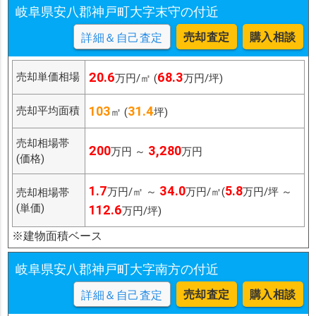
岐阜県安八郡神戸町大字末守の付近
売却査定
購入相談
詳細＆自己査定
20.6
68.3
売却単価相場
万円/㎡ (
万円/坪)
103
31.4
売却平均面積
㎡ (
坪)
売却相場帯
200
3,280
万円 ～
万円
(価格)
1.7
34.0
5.8
万円/㎡ ～
万円/㎡(
万円/坪 ～
売却相場帯
(単価)
112.6
万円/坪)
※建物面積ベース
岐阜県安八郡神戸町大字南方の付近
売却査定
購入相談
詳細＆自己査定