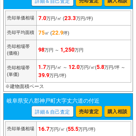
売却査定
購入相談
詳細＆自己査定
7.0
23.3
売却単価相場
万円/㎡ (
万円/坪)
75
22.9
売却平均面積
㎡ (
坪)
売却相場帯
98
1,250
万円 ～
万円
(価格)
1.7
12.0
5.8
万円/㎡ ～
万円/㎡(
万円/坪 ～
売却相場帯
(単価)
39.9
万円/坪)
※建物面積ベース
岐阜県安八郡神戸町大字丈六道の付近
売却査定
購入相談
詳細＆自己査定
16.7
55.5
売却単価相場
万円/㎡ (
万円/坪)