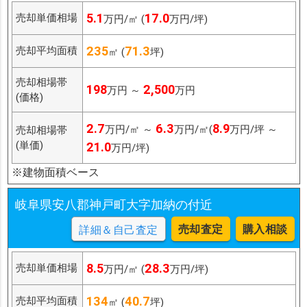
5.1
17.0
売却単価相場
万円/㎡ (
万円/坪)
235
71.3
売却平均面積
㎡ (
坪)
売却相場帯
198
2,500
万円 ～
万円
(価格)
2.7
6.3
8.9
万円/㎡ ～
万円/㎡(
万円/坪 ～
売却相場帯
(単価)
21.0
万円/坪)
※建物面積ベース
岐阜県安八郡神戸町大字加納の付近
売却査定
購入相談
詳細＆自己査定
8.5
28.3
売却単価相場
万円/㎡ (
万円/坪)
134
40.7
売却平均面積
㎡ (
坪)