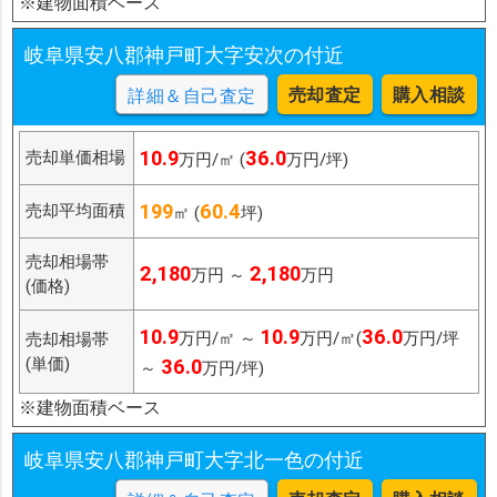
※建物面積ベース
岐阜県安八郡神戸町大字安次の付近
売却査定
購入相談
詳細＆自己査定
10.9
36.0
売却単価相場
万円/㎡ (
万円/坪)
199
60.4
売却平均面積
㎡ (
坪)
売却相場帯
2,180
2,180
万円 ～
万円
(価格)
10.9
10.9
36.0
万円/㎡ ～
万円/㎡(
万円/坪
売却相場帯
(単価)
36.0
～
万円/坪)
※建物面積ベース
岐阜県安八郡神戸町大字北一色の付近