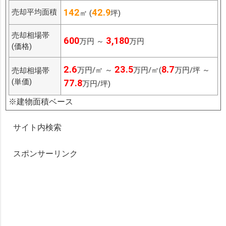
142
42.9
売却平均面積
㎡ (
坪)
売却相場帯
600
3,180
万円 ～
万円
(価格)
2.6
23.5
8.7
万円/㎡ ～
万円/㎡(
万円/坪 ～
売却相場帯
(単価)
77.8
万円/坪)
※建物面積ベース
サイト内検索
スポンサーリンク