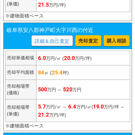
(単価)
21.5
万円/坪)
※建物面積ベース
岐阜県安八郡神戸町大字川西の付近
売却査定
購入相談
詳細＆自己査定
6.0
20.0
売却単価相場
万円/㎡ (
万円/坪)
84
25.4
売却平均面積
㎡ (
坪)
売却相場帯
500
520
万円 ～
万円
(価格)
5.7
6.4
19.0
万円/㎡ ～
万円/㎡(
万円/坪 ～
売却相場帯
(単価)
21.2
万円/坪)
※建物面積ベース