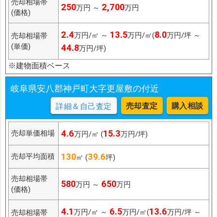
売却相場帯
250
2,700
万円 ～
万円
(価格)
2.4
13.5
8.0
万円/㎡ ～
万円/㎡(
万円/坪 ～
売却相場帯
(単価)
44.8
万円/坪)
※建物面積ベース
岐阜県安八郡神戸町大字更屋敷の付近
売却査定
購入相談
詳細＆自己査定
4.6
15.3
売却単価相場
万円/㎡ (
万円/坪)
130
39.6
売却平均面積
㎡ (
坪)
売却相場帯
580
650
万円 ～
万円
(価格)
4.1
6.5
13.6
万円/㎡ ～
万円/㎡(
万円/坪 ～
売却相場帯