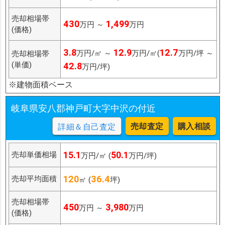
売却相場帯
430
1,499
万円 ～
万円
(価格)
3.8
12.9
12.7
万円/㎡ ～
万円/㎡(
万円/坪 ～
売却相場帯
(単価)
42.8
万円/坪)
※建物面積ベース
岐阜県安八郡神戸町大字中沢の付近
売却査定
購入相談
詳細＆自己査定
15.1
50.1
売却単価相場
万円/㎡ (
万円/坪)
120
36.4
売却平均面積
㎡ (
坪)
売却相場帯
450
3,980
万円 ～
万円
(価格)