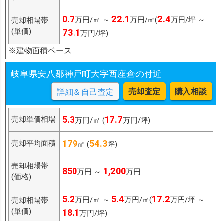
0.7
22.1
2.4
万円/㎡ ～
万円/㎡(
万円/坪 ～
売却相場帯
(単価)
73.1
万円/坪)
※建物面積ベース
岐阜県安八郡神戸町大字西座倉の付近
売却査定
購入相談
詳細＆自己査定
5.3
17.7
売却単価相場
万円/㎡ (
万円/坪)
179
54.3
売却平均面積
㎡ (
坪)
売却相場帯
850
1,200
万円 ～
万円
(価格)
5.2
5.4
17.2
万円/㎡ ～
万円/㎡(
万円/坪 ～
売却相場帯
(単価)
18.1
万円/坪)