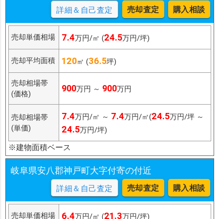
売却査定
購入相談
詳細＆自己査定
7.4
24.5
売却単価相場
万円/㎡ (
万円/坪)
120
36.5
売却平均面積
㎡ (
坪)
売却相場帯
900
900
万円 ～
万円
(価格)
7.4
7.4
24.5
万円/㎡ ～
万円/㎡(
万円/坪 ～
売却相場帯
(単価)
24.5
万円/坪)
※建物面積ベース
岐阜県安八郡神戸町大字付寄の付近
売却査定
購入相談
詳細＆自己査定
6.4
21.3
売却単価相場
万円/㎡ (
万円/坪)