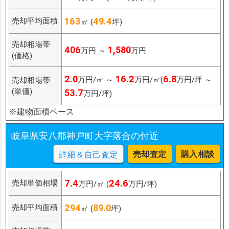
163
49.4
売却平均面積
㎡ (
坪)
売却相場帯
406
1,580
万円 ～
万円
(価格)
2.0
16.2
6.8
万円/㎡ ～
万円/㎡(
万円/坪 ～
売却相場帯
(単価)
53.7
万円/坪)
※建物面積ベース
岐阜県安八郡神戸町大字落合の付近
売却査定
購入相談
詳細＆自己査定
7.4
24.6
売却単価相場
万円/㎡ (
万円/坪)
294
89.0
売却平均面積
㎡ (
坪)