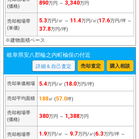
890
3,340
万円 ～
万円
(価格)
5.3
11.4
17.6
万円/㎡ ～
万円/㎡(
万円/坪 ～
売却相場帯
(単価)
37.8
万円/坪)
※建物面積ベース
岐阜県安八郡輪之内町楡俣の付近
売却査定
購入相談
詳細＆自己査定
5.4
18.0
売却単価相場
万円/㎡ (
万円/坪)
188
57.0
売却平均面積
㎡ (
坪)
売却相場帯
380
1,388
万円 ～
万円
(価格)
1.9
9.7
6.3
万円/㎡ ～
万円/㎡(
万円/坪 ～
売却相場帯