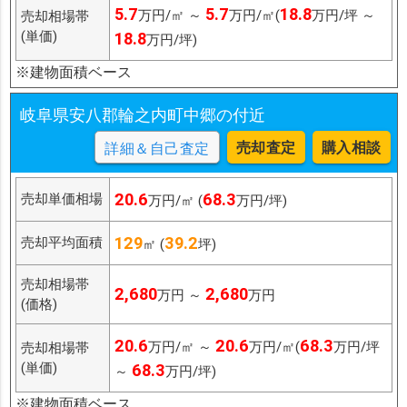
5.7
5.7
18.8
万円/㎡ ～
万円/㎡(
万円/坪 ～
売却相場帯
(単価)
18.8
万円/坪)
※建物面積ベース
岐阜県安八郡輪之内町中郷の付近
売却査定
購入相談
詳細＆自己査定
20.6
68.3
売却単価相場
万円/㎡ (
万円/坪)
129
39.2
売却平均面積
㎡ (
坪)
売却相場帯
2,680
2,680
万円 ～
万円
(価格)
20.6
20.6
68.3
万円/㎡ ～
万円/㎡(
万円/坪
売却相場帯
(単価)
68.3
～
万円/坪)
※建物面積ベース