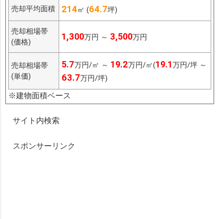
214
64.7
売却平均面積
㎡ (
坪)
売却相場帯
1,300
3,500
万円 ～
万円
(価格)
5.7
19.2
19.1
万円/㎡ ～
万円/㎡(
万円/坪 ～
売却相場帯
(単価)
63.7
万円/坪)
※建物面積ベース
サイト内検索
スポンサーリンク