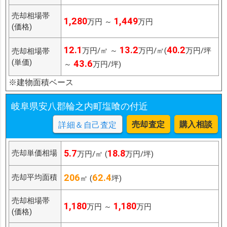
売却相場帯
1,280
1,449
万円 ～
万円
(価格)
12.1
13.2
40.2
万円/㎡ ～
万円/㎡(
万円/坪
売却相場帯
(単価)
43.6
～
万円/坪)
※建物面積ベース
岐阜県安八郡輪之内町塩喰の付近
売却査定
購入相談
詳細＆自己査定
5.7
18.8
売却単価相場
万円/㎡ (
万円/坪)
206
62.4
売却平均面積
㎡ (
坪)
売却相場帯
1,180
1,180
万円 ～
万円
(価格)