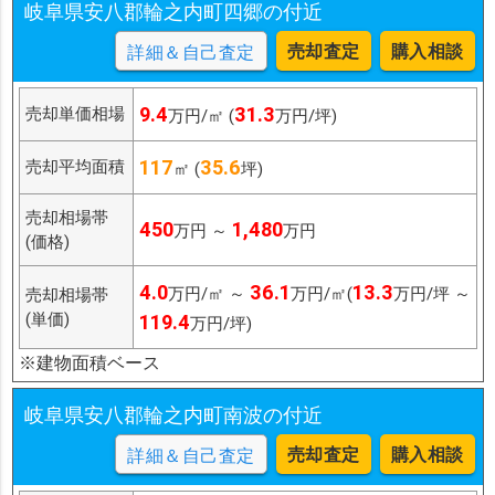
岐阜県安八郡輪之内町四郷の付近
売却査定
購入相談
詳細＆自己査定
9.4
31.3
売却単価相場
万円/㎡ (
万円/坪)
117
35.6
売却平均面積
㎡ (
坪)
売却相場帯
450
1,480
万円 ～
万円
(価格)
4.0
36.1
13.3
万円/㎡ ～
万円/㎡(
万円/坪 ～
売却相場帯
(単価)
119.4
万円/坪)
※建物面積ベース
岐阜県安八郡輪之内町南波の付近
売却査定
購入相談
詳細＆自己査定