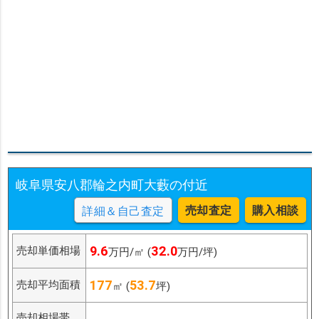
岐阜県安八郡輪之内町大藪の付近
売却査定
購入相談
詳細＆自己査定
9.6
32.0
売却単価相場
万円/㎡ (
万円/坪)
177
53.7
売却平均面積
㎡ (
坪)
売却相場帯