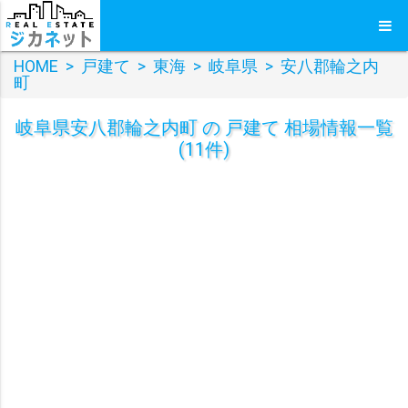
HOME
>
戸建て
>
東海
>
岐阜県
>
安八郡輪之内
町
岐阜県安八郡輪之内町 の 戸建て 相場情報一覧
(11件)