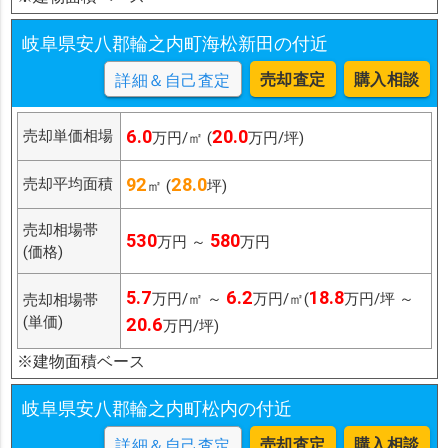
岐阜県安八郡輪之内町海松新田の付近
売却査定
購入相談
詳細＆自己査定
6.0
20.0
売却単価相場
万円/㎡ (
万円/坪)
92
28.0
売却平均面積
㎡ (
坪)
売却相場帯
530
580
万円 ～
万円
(価格)
5.7
6.2
18.8
万円/㎡ ～
万円/㎡(
万円/坪 ～
売却相場帯
(単価)
20.6
万円/坪)
※建物面積ベース
岐阜県安八郡輪之内町松内の付近
売却査定
購入相談
詳細＆自己査定