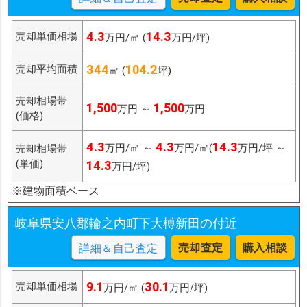
4.3
14.3
売却単価相場
万円/㎡ (
万円/坪)
344
104.2
売却平均面積
㎡ (
坪)
売却相場帯
1,500
1,500
万円 ～
万円
(価格)
4.3
4.3
14.3
万円/㎡ ～
万円/㎡(
万円/坪 ～
売却相場帯
(単価)
14.3
万円/坪)
※建物面積ベース
岐阜県安八郡輪之内町下大榑新田の付近
売却査定
購入相談
詳細＆自己査定
9.1
30.1
売却単価相場
万円/㎡ (
万円/坪)