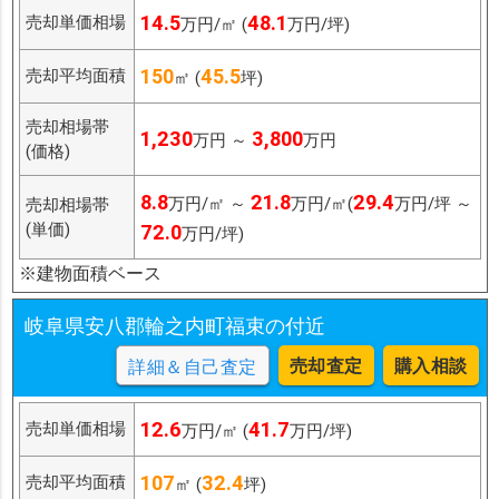
14.5
48.1
売却単価相場
万円/㎡ (
万円/坪)
150
45.5
売却平均面積
㎡ (
坪)
売却相場帯
1,230
3,800
万円 ～
万円
(価格)
8.8
21.8
29.4
万円/㎡ ～
万円/㎡(
万円/坪 ～
売却相場帯
(単価)
72.0
万円/坪)
※建物面積ベース
岐阜県安八郡輪之内町福束の付近
売却査定
購入相談
詳細＆自己査定
12.6
41.7
売却単価相場
万円/㎡ (
万円/坪)
107
32.4
売却平均面積
㎡ (
坪)