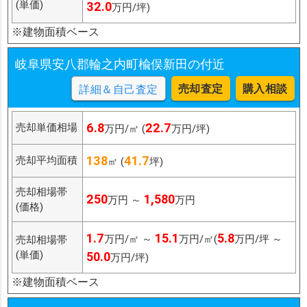
(単価)
32.0
万円/坪)
※建物面積ベース
岐阜県安八郡輪之内町楡俣新田の付近
売却査定
購入相談
詳細＆自己査定
6.8
22.7
売却単価相場
万円/㎡ (
万円/坪)
138
41.7
売却平均面積
㎡ (
坪)
売却相場帯
250
1,580
万円 ～
万円
(価格)
1.7
15.1
5.8
万円/㎡ ～
万円/㎡(
万円/坪 ～
売却相場帯
(単価)
50.0
万円/坪)
※建物面積ベース