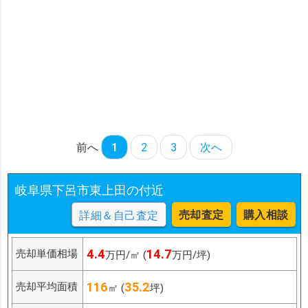
前へ
1
2
3
次へ
岐阜県下呂市東上田の付近
売却査定
購入相談
詳細＆自己査定
4.4
14.7
売却単価相場
万円/㎡ (
万円/坪)
116
35.2
売却平均面積
㎡ (
坪)