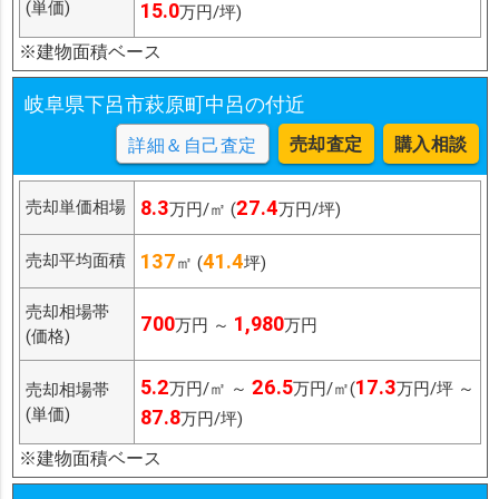
(単価)
15.0
万円/坪)
※建物面積ベース
岐阜県下呂市萩原町中呂の付近
売却査定
購入相談
詳細＆自己査定
8.3
27.4
売却単価相場
万円/㎡ (
万円/坪)
137
41.4
売却平均面積
㎡ (
坪)
売却相場帯
700
1,980
万円 ～
万円
(価格)
5.2
26.5
17.3
万円/㎡ ～
万円/㎡(
万円/坪 ～
売却相場帯
(単価)
87.8
万円/坪)
※建物面積ベース