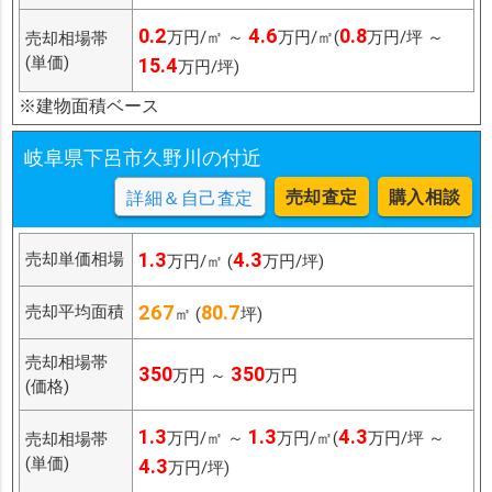
0.2
4.6
0.8
万円/㎡ ～
万円/㎡(
万円/坪 ～
売却相場帯
(単価)
15.4
万円/坪)
※建物面積ベース
岐阜県下呂市久野川の付近
売却査定
購入相談
詳細＆自己査定
1.3
4.3
売却単価相場
万円/㎡ (
万円/坪)
267
80.7
売却平均面積
㎡ (
坪)
売却相場帯
350
350
万円 ～
万円
(価格)
1.3
1.3
4.3
万円/㎡ ～
万円/㎡(
万円/坪 ～
売却相場帯
(単価)
4.3
万円/坪)