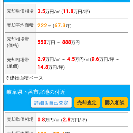
3.5
11.8
売却単価相場
万円/㎡ (
万円/坪)
222
67.3
売却平均面積
㎡ (
坪)
売却相場帯
550
888
万円 ～
万円
(価格)
2.9
4.5
9.6
万円/㎡ ～
万円/㎡(
万円/坪 ～
売却相場帯
(単価)
14.8
万円/坪)
※建物面積ベース
岐阜県下呂市宮地の付近
売却査定
購入相談
詳細＆自己査定
0.8
2.8
売却単価相場
万円/㎡ (
万円/坪)