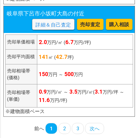
岐阜県下呂市小坂町大島の付近
売却査定
購入相談
詳細＆自己査定
2.0
6.7
売却単価相場
万円/㎡ (
万円/坪)
141
42.7
売却平均面積
㎡ (
坪)
売却相場帯
150
500
万円 ～
万円
(価格)
0.9
3.5
3.1
万円/㎡ ～
万円/㎡(
万円/坪 ～
売却相場帯
(単価)
11.6
万円/坪)
※建物面積ベース
前へ
1
2
3
次へ