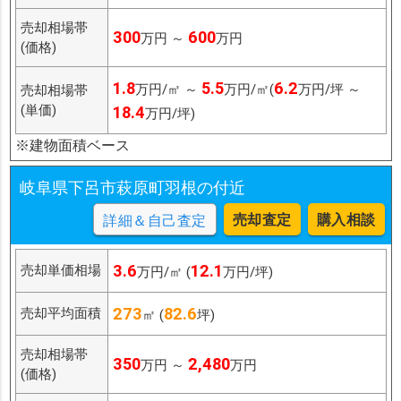
売却相場帯
300
600
万円 ～
万円
(価格)
1.8
5.5
6.2
万円/㎡ ～
万円/㎡(
万円/坪 ～
売却相場帯
(単価)
18.4
万円/坪)
※建物面積ベース
岐阜県下呂市萩原町羽根の付近
売却査定
購入相談
詳細＆自己査定
3.6
12.1
売却単価相場
万円/㎡ (
万円/坪)
273
82.6
売却平均面積
㎡ (
坪)
売却相場帯
350
2,480
万円 ～
万円
(価格)