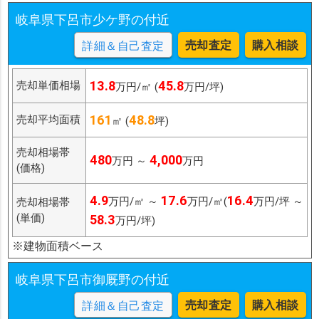
岐阜県下呂市少ケ野の付近
売却査定
購入相談
詳細＆自己査定
13.8
45.8
売却単価相場
万円/㎡ (
万円/坪)
161
48.8
売却平均面積
㎡ (
坪)
売却相場帯
480
4,000
万円 ～
万円
(価格)
4.9
17.6
16.4
万円/㎡ ～
万円/㎡(
万円/坪 ～
売却相場帯
(単価)
58.3
万円/坪)
※建物面積ベース
岐阜県下呂市御厩野の付近
売却査定
購入相談
詳細＆自己査定