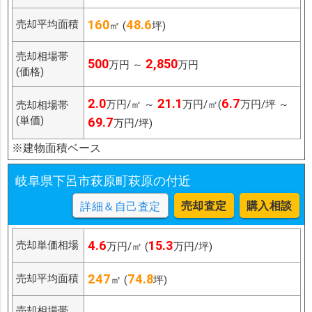
160
48.6
売却平均面積
㎡ (
坪)
売却相場帯
500
2,850
万円 ～
万円
(価格)
2.0
21.1
6.7
万円/㎡ ～
万円/㎡(
万円/坪 ～
売却相場帯
(単価)
69.7
万円/坪)
※建物面積ベース
岐阜県下呂市萩原町萩原の付近
売却査定
購入相談
詳細＆自己査定
4.6
15.3
売却単価相場
万円/㎡ (
万円/坪)
247
74.8
売却平均面積
㎡ (
坪)
売却相場帯