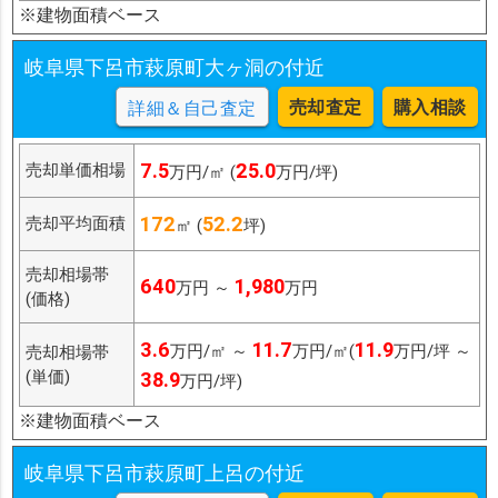
※建物面積ベース
岐阜県下呂市萩原町大ヶ洞の付近
売却査定
購入相談
詳細＆自己査定
7.5
25.0
売却単価相場
万円/㎡ (
万円/坪)
172
52.2
売却平均面積
㎡ (
坪)
売却相場帯
640
1,980
万円 ～
万円
(価格)
3.6
11.7
11.9
万円/㎡ ～
万円/㎡(
万円/坪 ～
売却相場帯
(単価)
38.9
万円/坪)
※建物面積ベース
岐阜県下呂市萩原町上呂の付近