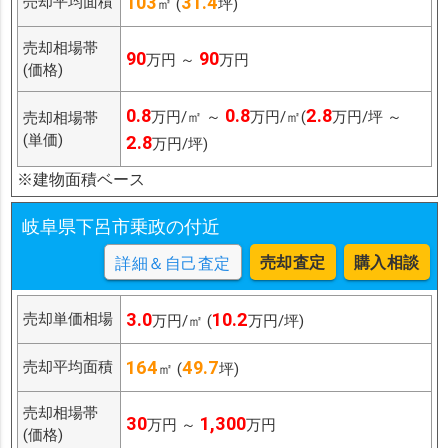
103
31.4
売却平均面積
㎡ (
坪)
売却相場帯
90
90
万円 ～
万円
(価格)
0.8
0.8
2.8
万円/㎡ ～
万円/㎡(
万円/坪 ～
売却相場帯
(単価)
2.8
万円/坪)
※建物面積ベース
岐阜県下呂市乗政の付近
売却査定
購入相談
詳細＆自己査定
3.0
10.2
売却単価相場
万円/㎡ (
万円/坪)
164
49.7
売却平均面積
㎡ (
坪)
売却相場帯
30
1,300
万円 ～
万円
(価格)