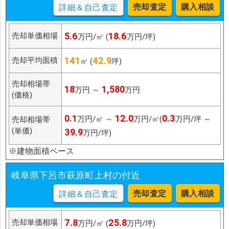
売却査定
購入相談
詳細＆自己査定
5.6
18.6
売却単価相場
万円/㎡ (
万円/坪)
141
42.9
売却平均面積
㎡ (
坪)
売却相場帯
18
1,580
万円 ～
万円
(価格)
0.1
12.0
0.3
万円/㎡ ～
万円/㎡(
万円/坪 ～
売却相場帯
(単価)
39.9
万円/坪)
※建物面積ベース
岐阜県下呂市萩原町上村の付近
売却査定
購入相談
詳細＆自己査定
7.8
25.8
売却単価相場
万円/㎡ (
万円/坪)