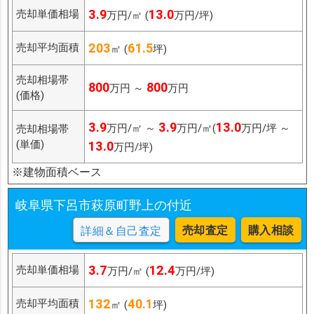
3.9
13.0
売却単価相場
万円/㎡ (
万円/坪)
203
61.5
売却平均面積
㎡ (
坪)
売却相場帯
800
800
万円 ～
万円
(価格)
3.9
3.9
13.0
万円/㎡ ～
万円/㎡(
万円/坪 ～
売却相場帯
(単価)
13.0
万円/坪)
※建物面積ベース
岐阜県下呂市萩原町野上の付近
売却査定
購入相談
詳細＆自己査定
3.7
12.4
売却単価相場
万円/㎡ (
万円/坪)
132
40.1
売却平均面積
㎡ (
坪)