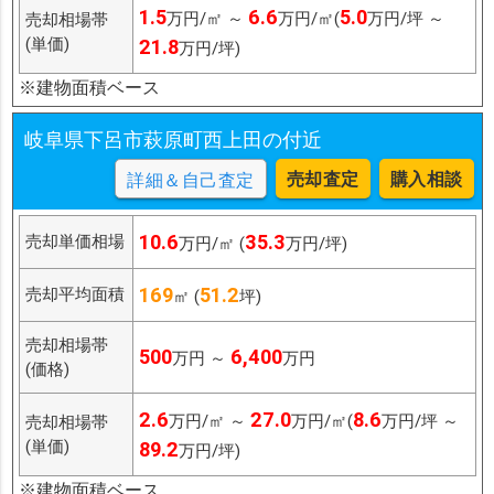
1.5
6.6
5.0
万円/㎡ ～
万円/㎡(
万円/坪 ～
売却相場帯
(単価)
21.8
万円/坪)
※建物面積ベース
岐阜県下呂市萩原町西上田の付近
売却査定
購入相談
詳細＆自己査定
10.6
35.3
売却単価相場
万円/㎡ (
万円/坪)
169
51.2
売却平均面積
㎡ (
坪)
売却相場帯
500
6,400
万円 ～
万円
(価格)
2.6
27.0
8.6
万円/㎡ ～
万円/㎡(
万円/坪 ～
売却相場帯
(単価)
89.2
万円/坪)
※建物面積ベース