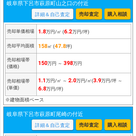
岐阜県下呂市萩原町山之口の付近
売却査定
購入相談
詳細＆自己査定
1.8
6.2
売却単価相場
万円/㎡ (
万円/坪)
158
47.8
売却平均面積
㎡ (
坪)
売却相場帯
150
398
万円 ～
万円
(価格)
1.1
2.0
3.9
万円/㎡ ～
万円/㎡(
万円/坪 ～
売却相場帯
(単価)
6.8
万円/坪)
※建物面積ベース
岐阜県下呂市萩原町尾崎の付近
売却査定
購入相談
詳細＆自己査定