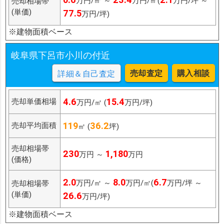
万円/㎡ ～
万円/㎡(
万円/坪 ～
売却相場帯
(単価)
77.5
万円/坪)
※建物面積ベース
岐阜県下呂市小川の付近
売却査定
購入相談
詳細＆自己査定
4.6
15.4
売却単価相場
万円/㎡ (
万円/坪)
119
36.2
売却平均面積
㎡ (
坪)
売却相場帯
230
1,180
万円 ～
万円
(価格)
2.0
8.0
6.7
万円/㎡ ～
万円/㎡(
万円/坪 ～
売却相場帯
(単価)
26.6
万円/坪)
※建物面積ベース