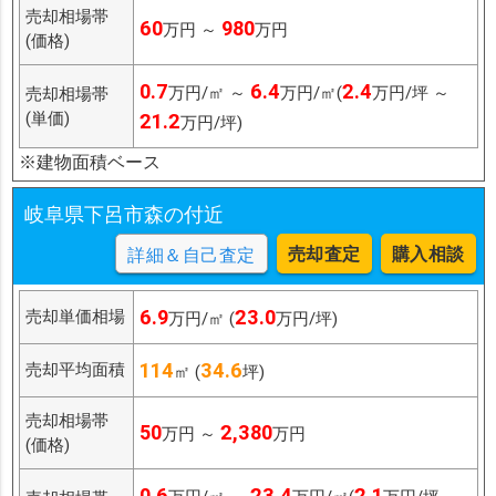
売却相場帯
60
980
万円 ～
万円
(価格)
0.7
6.4
2.4
万円/㎡ ～
万円/㎡(
万円/坪 ～
売却相場帯
(単価)
21.2
万円/坪)
※建物面積ベース
岐阜県下呂市森の付近
売却査定
購入相談
詳細＆自己査定
6.9
23.0
売却単価相場
万円/㎡ (
万円/坪)
114
34.6
売却平均面積
㎡ (
坪)
売却相場帯
50
2,380
万円 ～
万円
(価格)
0.6
23.4
2.1