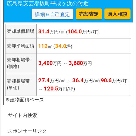
広島県安芸郡坂町平成ヶ浜の付近
売却査定
購入相談
詳細＆自己査定
31.4
104.0
売却単価相場
万円/㎡ (
万円/坪)
112
34.0
売却平均面積
㎡ (
坪)
売却相場帯
3,400
3,680
万円 ～
万円
(価格)
27.4
36.4
90.6
万円/㎡ ～
万円/㎡(
万円/坪
売却相場帯
(単価)
120.5
～
万円/坪)
※建物面積ベース
サイト内検索
スポンサーリンク