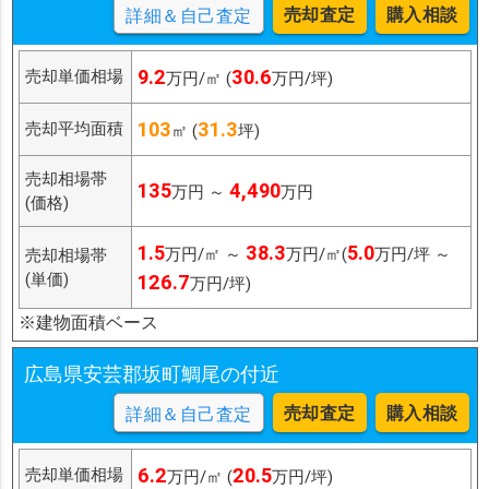
売却査定
購入相談
詳細＆自己査定
9.2
30.6
売却単価相場
万円/㎡ (
万円/坪)
103
31.3
売却平均面積
㎡ (
坪)
売却相場帯
135
4,490
万円 ～
万円
(価格)
1.5
38.3
5.0
万円/㎡ ～
万円/㎡(
万円/坪 ～
売却相場帯
(単価)
126.7
万円/坪)
※建物面積ベース
広島県安芸郡坂町鯛尾の付近
売却査定
購入相談
詳細＆自己査定
6.2
20.5
売却単価相場
万円/㎡ (
万円/坪)