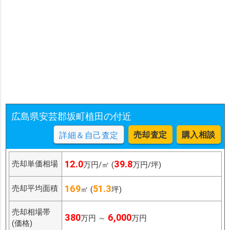
広島県安芸郡坂町植田の付近
売却査定
購入相談
詳細＆自己査定
12.0
39.8
売却単価相場
万円/㎡ (
万円/坪)
169
51.3
売却平均面積
㎡ (
坪)
売却相場帯
380
6,000
万円 ～
万円
(価格)