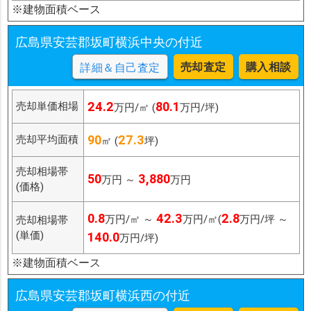
※建物面積ベース
広島県安芸郡坂町横浜中央の付近
売却査定
購入相談
詳細＆自己査定
24.2
80.1
売却単価相場
万円/㎡ (
万円/坪)
90
27.3
売却平均面積
㎡ (
坪)
売却相場帯
50
3,880
万円 ～
万円
(価格)
0.8
42.3
2.8
万円/㎡ ～
万円/㎡(
万円/坪 ～
売却相場帯
(単価)
140.0
万円/坪)
※建物面積ベース
広島県安芸郡坂町横浜西の付近