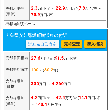
2.3
22.9
7.8
万円/㎡ ～
万円/㎡(
万円/坪 ～
売却相場帯
(単価)
75.9
万円/坪)
※建物面積ベース
広島県安芸郡坂町横浜東の付近
売却査定
購入相談
詳細＆自己査定
27.6
91.5
売却単価相場
万円/㎡ (
万円/坪)
100
30.2
売却平均面積
㎡ (
坪)
売却相場帯
330
4,260
万円 ～
万円
(価格)
4.2
42.4
14.1
万円/㎡ ～
万円/㎡(
万円/坪
売却相場帯
(単価)
140.4
～
万円/坪)