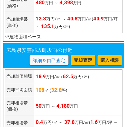
480
4,398
万円 ～
万円
(価格)
12.3
40.8
40.9
万円/㎡ ～
万円/㎡(
万円/坪
売却相場帯
(単価)
135.1
～
万円/坪)
※建物面積ベース
広島県安芸郡坂町坂西の付近
売却査定
購入相談
詳細＆自己査定
18.9
62.5
売却単価相場
万円/㎡ (
万円/坪)
108
32.8
売却平均面積
㎡ (
坪)
売却相場帯
50
4,180
万円 ～
万円
(価格)
0.4
37.8
1.6
万円/㎡ ～
万円/㎡(
万円/坪 ～
売却相場帯