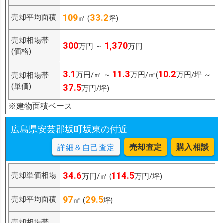
109
33.2
売却平均面積
㎡ (
坪)
売却相場帯
300
1,370
万円 ～
万円
(価格)
3.1
11.3
10.2
万円/㎡ ～
万円/㎡(
万円/坪 ～
売却相場帯
(単価)
37.5
万円/坪)
※建物面積ベース
広島県安芸郡坂町坂東の付近
売却査定
購入相談
詳細＆自己査定
34.6
114.5
売却単価相場
万円/㎡ (
万円/坪)
97
29.5
売却平均面積
㎡ (
坪)
売却相場帯