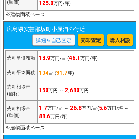
(単価)
125.0
万円/坪)
※建物面積ベース
広島県安芸郡坂町小屋浦の付近
売却査定
購入相談
詳細＆自己査定
13.9
46.1
売却単価相場
万円/㎡ (
万円/坪)
104
31.7
売却平均面積
㎡ (
坪)
売却相場帯
150
2,680
万円 ～
万円
(価格)
1.7
26.8
5.6
万円/㎡ ～
万円/㎡(
万円/坪 ～
売却相場帯
(単価)
88.6
万円/坪)
※建物面積ベース