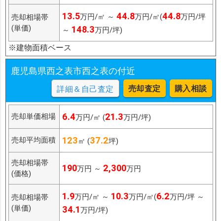
13.5
44.8
44.8
万円/㎡ ～
万円/㎡(
万円/坪
売却相場帯
(単価)
148.3
～
万円/坪)
※建物面積ベース
鹿児島県西之表市西之表の付近
売却査定
購入相談
詳細＆自己査定
6.4
21.3
売却単価相場
万円/㎡ (
万円/坪)
123
37.2
売却平均面積
㎡ (
坪)
売却相場帯
190
2,300
万円 ～
万円
(価格)
1.9
10.3
6.2
万円/㎡ ～
万円/㎡(
万円/坪 ～
売却相場帯
(単価)
34.1
万円/坪)