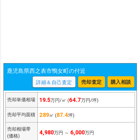
鹿児島県西之表市鴨女町の付近
売却査定
購入相談
詳細＆自己査定
19.5
64.7
売却単価相場
万円/㎡ (
万円/坪)
289
87.4
売却平均面積
㎡ (
坪)
売却相場帯
4,980
6,000
万円 ～
万円
(価格)