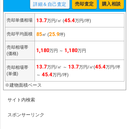
売却査定
購入相談
詳細＆自己査定
13.7
45.4
売却単価相場
万円/㎡ (
万円/坪)
85
25.9
売却平均面積
㎡ (
坪)
売却相場帯
1,180
1,180
万円 ～
万円
(価格)
13.7
13.7
45.4
万円/㎡ ～
万円/㎡(
万円/坪
売却相場帯
(単価)
45.4
～
万円/坪)
※建物面積ベース
サイト内検索
スポンサーリンク