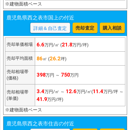
※建物面積ベース
鹿児島県西之表市国上の付近
売却査定
購入相談
詳細＆自己査定
6.6
21.8
売却単価相場
万円/㎡ (
万円/坪)
86
26.2
売却平均面積
㎡ (
坪)
売却相場帯
398
750
万円 ～
万円
(価格)
3.4
12.6
11.4
万円/㎡ ～
万円/㎡(
万円/坪 ～
売却相場帯
(単価)
41.9
万円/坪)
※建物面積ベース
鹿児島県西之表市住吉の付近