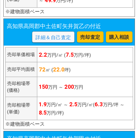
49.9
～
万円/坪)
※建物面積ベース
高知県高岡郡中土佐町矢井賀乙の付近
売却査定
購入相談
詳細＆自己査定
2.2
7.5
売却単価相場
万円/㎡ (
万円/坪)
72
22.0
売却平均面積
㎡ (
坪)
売却相場帯
150
200
万円 ～
万円
(価格)
1.9
2.5
6.3
万円/㎡ ～
万円/㎡(
万円/坪 ～
売却相場帯
(単価)
8.5
万円/坪)
※建物面積ベース