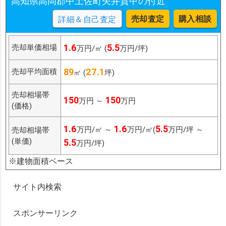
高知県高岡郡中土佐町矢井賀甲の付近
売却査定
購入相談
詳細＆自己査定
1.6
5.5
売却単価相場
万円/㎡ (
万円/坪)
89
27.1
売却平均面積
㎡ (
坪)
売却相場帯
150
150
万円 ～
万円
(価格)
1.6
1.6
5.5
万円/㎡ ～
万円/㎡(
万円/坪 ～
売却相場帯
(単価)
5.5
万円/坪)
※建物面積ベース
サイト内検索
スポンサーリンク