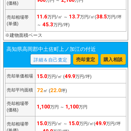
万円 ～
万円
(価格)
11.6
13.7
38.5
万円/㎡ ～
万円/㎡(
万円/坪
売却相場帯
(単価)
45.3
～
万円/坪)
※建物面積ベース
高知県高岡郡中土佐町上ノ加江の付近
売却査定
購入相談
詳細＆自己査定
15.0
49.9
売却単価相場
万円/㎡ (
万円/坪)
72
22.0
売却平均面積
㎡ (
坪)
売却相場帯
1,100
1,100
万円 ～
万円
(価格)
15.0
15.0
49.9
万円/㎡ ～
万円/㎡(
万円/坪
売却相場帯
(単価)