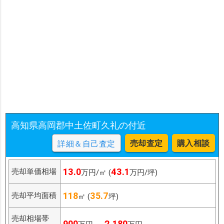
高知県高岡郡中土佐町久礼の付近
売却査定
購入相談
詳細＆自己査定
13.0
43.1
売却単価相場
万円/㎡ (
万円/坪)
118
35.7
売却平均面積
㎡ (
坪)
売却相場帯
900
2,180