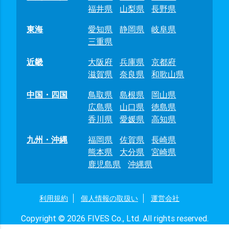
福井県
山梨県
長野県
東海
愛知県
静岡県
岐阜県
三重県
近畿
大阪府
兵庫県
京都府
滋賀県
奈良県
和歌山県
中国・四国
鳥取県
島根県
岡山県
広島県
山口県
徳島県
香川県
愛媛県
高知県
九州・沖縄
福岡県
佐賀県
長崎県
熊本県
大分県
宮崎県
鹿児島県
沖縄県
利用規約
個人情報の取扱い
運営会社
Copyright © 2026 FIVES Co., Ltd. All rights reserved.