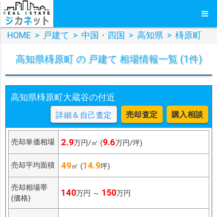
HOME
>
戸建て
>
中国・四国
>
高知県
>
梼原町
高知県梼原町 の 戸建て 相場情報一覧 (1件)
高知県梼原町大蔵谷の付近
売却査定
購入相談
詳細＆自己査定
2.9
9.6
売却単価相場
万円/㎡ (
万円/坪)
49
14.9
売却平均面積
㎡ (
坪)
売却相場帯
140
150
万円 ～
万円
(価格)