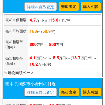
売却査定
購入相談
詳細＆自己査定
4.7
15.6
売却単価相場
万円/㎡ (
万円/坪)
168
50.9
売却平均面積
㎡ (
坪)
売却相場帯
800
800
万円 ～
万円
(価格)
4.1
5.5
13.7
万円/㎡ ～
万円/㎡(
万円/坪 ～
売却相場帯
(単価)
18.2
万円/坪)
※建物面積ベース
熊本県阿蘇市小野田の付近
売却査定
購入相談
詳細＆自己査定