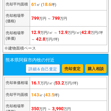
61
18.6
売却平均面積
㎡ (
坪)
売却相場帯
799
799
万円 ～
万円
(価格)
12.9
12.9
42.8
万円/㎡ ～
万円/㎡(
万円/坪
売却相場帯
(単価)
42.8
～
万円/坪)
※建物面積ベース
熊本県阿蘇市内牧の付近
売却査定
購入相談
詳細＆自己査定
16.1
53.2
売却単価相場
万円/㎡ (
万円/坪)
143
43.5
売却平均面積
㎡ (
坪)
売却相場帯
350
3,990
万円 ～
万円