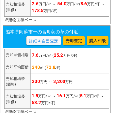
2.6
54.0
8.6
万円/㎡ ～
万円/㎡(
万円/坪 ～
売却相場帯
(単価)
178.5
万円/坪)
※建物面積ベース
熊本県阿蘇市一の宮町荻の草の付近
売却査定
購入相談
詳細＆自己査定
7.6
25.2
売却単価相場
万円/㎡ (
万円/坪)
240
72.8
売却平均面積
㎡ (
坪)
売却相場帯
230
3,200
万円 ～
万円
(価格)
1.5
16.1
5.1
万円/㎡ ～
万円/㎡(
万円/坪 ～
売却相場帯
(単価)
53.2
万円/坪)
※建物面積ベース