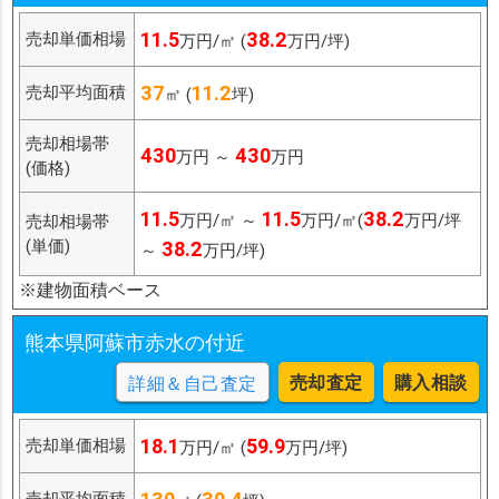
11.5
38.2
売却単価相場
万円/㎡ (
万円/坪)
37
11.2
売却平均面積
㎡ (
坪)
売却相場帯
430
430
万円 ～
万円
(価格)
11.5
11.5
38.2
万円/㎡ ～
万円/㎡(
万円/坪
売却相場帯
(単価)
38.2
～
万円/坪)
※建物面積ベース
熊本県阿蘇市赤水の付近
売却査定
購入相談
詳細＆自己査定
18.1
59.9
売却単価相場
万円/㎡ (
万円/坪)
売却平均面積