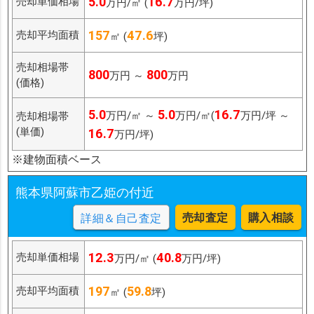
5.0
16.7
売却単価相場
万円/㎡ (
万円/坪)
157
47.6
売却平均面積
㎡ (
坪)
売却相場帯
800
800
万円 ～
万円
(価格)
5.0
5.0
16.7
万円/㎡ ～
万円/㎡(
万円/坪 ～
売却相場帯
(単価)
16.7
万円/坪)
※建物面積ベース
熊本県阿蘇市乙姫の付近
売却査定
購入相談
詳細＆自己査定
12.3
40.8
売却単価相場
万円/㎡ (
万円/坪)
197
59.8
売却平均面積
㎡ (
坪)