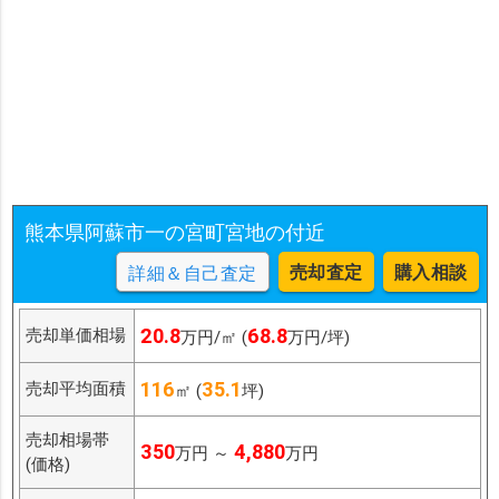
熊本県阿蘇市一の宮町宮地の付近
売却査定
購入相談
詳細＆自己査定
20.8
68.8
売却単価相場
万円/㎡ (
万円/坪)
116
35.1
売却平均面積
㎡ (
坪)
売却相場帯
350
4,880
万円 ～
万円
(価格)