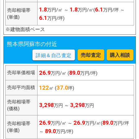
1.8
1.8
6.1
万円/㎡ ～
万円/㎡(
万円/坪 ～
売却相場帯
(単価)
6.1
万円/坪)
※建物面積ベース
熊本県阿蘇市の付近
売却査定
購入相談
詳細＆自己査定
26.9
89.0
売却単価相場
万円/㎡ (
万円/坪)
122
37.0
売却平均面積
㎡ (
坪)
売却相場帯
3,298
3,298
万円 ～
万円
(価格)
26.9
26.9
89.0
万円/㎡ ～
万円/㎡(
万円/坪
売却相場帯
(単価)
89.0
～
万円/坪)