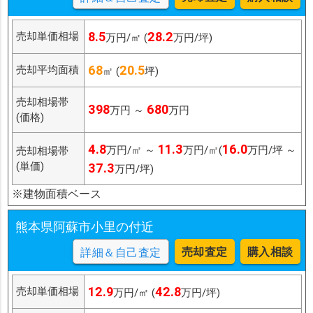
8.5
28.2
売却単価相場
万円/㎡ (
万円/坪)
68
20.5
売却平均面積
㎡ (
坪)
売却相場帯
398
680
万円 ～
万円
(価格)
4.8
11.3
16.0
万円/㎡ ～
万円/㎡(
万円/坪 ～
売却相場帯
(単価)
37.3
万円/坪)
※建物面積ベース
熊本県阿蘇市小里の付近
売却査定
購入相談
詳細＆自己査定
12.9
42.8
売却単価相場
万円/㎡ (
万円/坪)