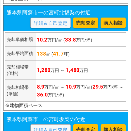
熊本県阿蘇市一の宮町北坂梨の付近
売却査定
購入相談
詳細＆自己査定
10.2
33.8
売却単価相場
万円/㎡ (
万円/坪)
138
41.7
売却平均面積
㎡ (
坪)
売却相場帯
1,280
1,480
万円 ～
万円
(価格)
8.9
10.9
29.5
万円/㎡ ～
万円/㎡(
万円/坪 ～
売却相場帯
(単価)
36.0
万円/坪)
※建物面積ベース
熊本県阿蘇市一の宮町坂梨の付近
売却査定
購入相談
詳細＆自己査定