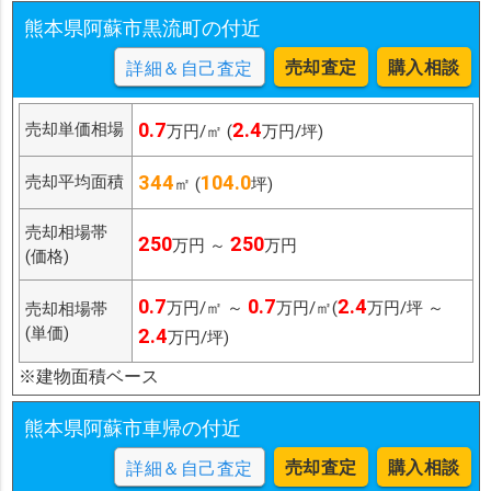
熊本県阿蘇市黒流町の付近
売却査定
購入相談
詳細＆自己査定
0.7
2.4
売却単価相場
万円/㎡ (
万円/坪)
344
104.0
売却平均面積
㎡ (
坪)
売却相場帯
250
250
万円 ～
万円
(価格)
0.7
0.7
2.4
万円/㎡ ～
万円/㎡(
万円/坪 ～
売却相場帯
(単価)
2.4
万円/坪)
※建物面積ベース
熊本県阿蘇市車帰の付近
売却査定
購入相談
詳細＆自己査定