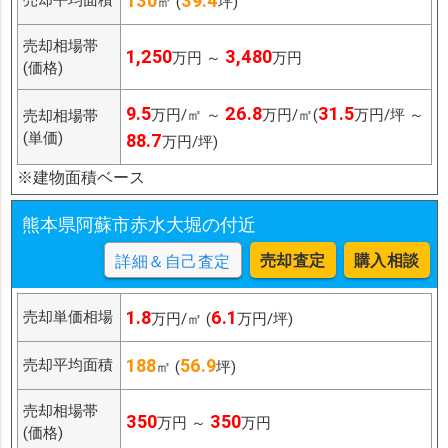
130
39.4
㎡ (
坪)
売却相場帯
1,250
3,480
万円 ～
万円
(価格)
9.5
26.8
31.5
万円/㎡ ～
万円/㎡(
万円/坪 ～
売却相場帯
(単価)
88.7
万円/坪)
※建物面積ベース
熊本県阿蘇市赤水大堀の付近
売却査定
購入相談
詳細＆自己査定
1.8
6.1
売却単価相場
万円/㎡ (
万円/坪)
188
56.9
売却平均面積
㎡ (
坪)
売却相場帯
350
350
万円 ～
万円
(価格)