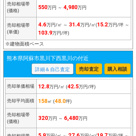
売却相場帯
550
4,980
万円 ～
万円
(価格)
4.6
31.4
15.2
万円/㎡ ～
万円/㎡(
万円/坪 ～
売却相場帯
(単価)
103.9
万円/坪)
※建物面積ベース
熊本県阿蘇市黒川下西黒川の付近
売却査定
購入相談
詳細＆自己査定
12.8
42.5
売却単価相場
万円/㎡ (
万円/坪)
158
48.0
売却平均面積
㎡ (
坪)
売却相場帯
320
6,480
万円 ～
万円
(価格)
5.9
27.6
19.7
万円/㎡ ～
万円/㎡(
万円/坪 ～
売却相場帯