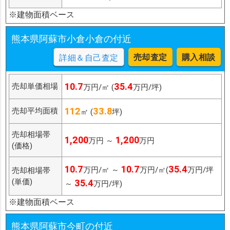
※建物面積ベース
熊本県阿蘇市小倉小倉の付近
売却査定
購入相談
詳細＆自己査定
10.7
35.4
売却単価相場
万円/㎡ (
万円/坪)
112
33.8
売却平均面積
㎡ (
坪)
売却相場帯
1,200
1,200
万円 ～
万円
(価格)
10.7
10.7
35.4
万円/㎡ ～
万円/㎡(
万円/坪
売却相場帯
(単価)
35.4
～
万円/坪)
※建物面積ベース
熊本県阿蘇市今町の付近