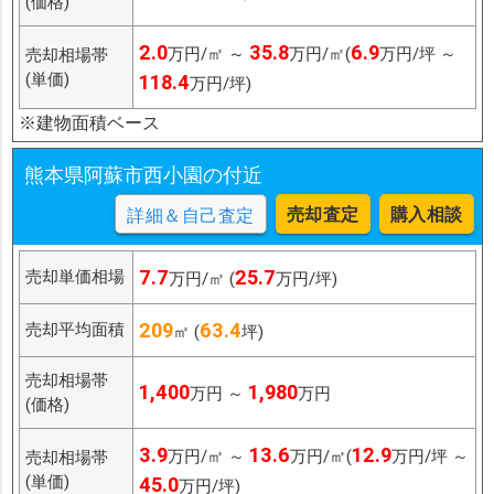
(価格)
2.0
35.8
6.9
万円/㎡ ～
万円/㎡(
万円/坪 ～
売却相場帯
(単価)
118.4
万円/坪)
※建物面積ベース
熊本県阿蘇市西小園の付近
売却査定
購入相談
詳細＆自己査定
7.7
25.7
売却単価相場
万円/㎡ (
万円/坪)
209
63.4
売却平均面積
㎡ (
坪)
売却相場帯
1,400
1,980
万円 ～
万円
(価格)
3.9
13.6
12.9
万円/㎡ ～
万円/㎡(
万円/坪 ～
売却相場帯
(単価)
45.0
万円/坪)