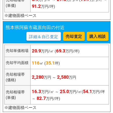
(単価)
91.2
万円/坪)
※建物面積ベース
熊本県阿蘇市蔵原向田の付近
売却査定
購入相談
詳細＆自己査定
20.9
69.3
売却単価相場
万円/㎡ (
万円/坪)
116
35.1
売却平均面積
㎡ (
坪)
売却相場帯
2,280
2,580
万円 ～
万円
(価格)
16.3
25.0
54.1
万円/㎡ ～
万円/㎡(
万円/坪
売却相場帯
(単価)
82.7
～
万円/坪)
※建物面積ベース