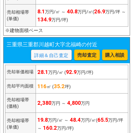
8.1
40.8
26.9
万円/㎡ ～
万円/㎡(
万円/坪 ～
売却相場帯
(単価)
134.9
万円/坪)
※建物面積ベース
三重県三重郡川越町大字北福崎の付近
売却査定
購入相談
詳細＆自己査定
28.1
92.9
売却単価相場
万円/㎡ (
万円/坪)
116
35.2
売却平均面積
㎡ (
坪)
売却相場帯
2,380
4,800
万円 ～
万円
(価格)
19.8
48.4
65.5
万円/㎡ ～
万円/㎡(
万円/坪
売却相場帯
(単価)
160.2
～
万円/坪)