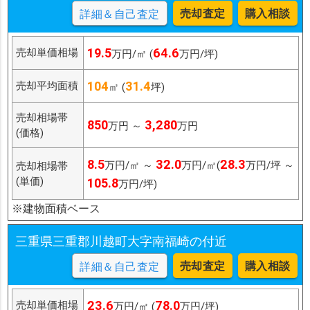
売却査定
購入相談
詳細＆自己査定
19.5
64.6
売却単価相場
万円/㎡ (
万円/坪)
104
31.4
売却平均面積
㎡ (
坪)
売却相場帯
850
3,280
万円 ～
万円
(価格)
8.5
32.0
28.3
万円/㎡ ～
万円/㎡(
万円/坪 ～
売却相場帯
(単価)
105.8
万円/坪)
※建物面積ベース
三重県三重郡川越町大字南福崎の付近
売却査定
購入相談
詳細＆自己査定
23.6
78.0
売却単価相場
万円/㎡ (
万円/坪)