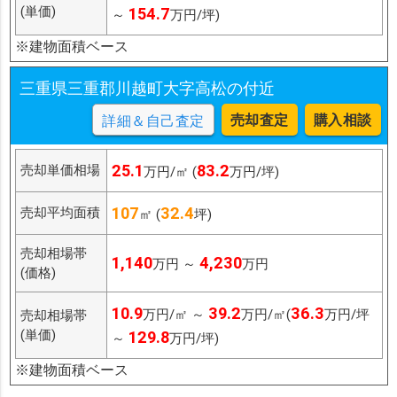
(単価)
154.7
～
万円/坪)
※建物面積ベース
三重県三重郡川越町大字高松の付近
売却査定
購入相談
詳細＆自己査定
25.1
83.2
売却単価相場
万円/㎡ (
万円/坪)
107
32.4
売却平均面積
㎡ (
坪)
売却相場帯
1,140
4,230
万円 ～
万円
(価格)
10.9
39.2
36.3
万円/㎡ ～
万円/㎡(
万円/坪
売却相場帯
(単価)
129.8
～
万円/坪)
※建物面積ベース