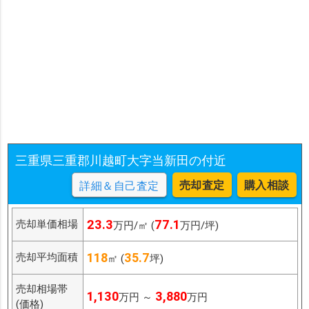
三重県三重郡川越町大字当新田の付近
売却査定
購入相談
詳細＆自己査定
23.3
77.1
売却単価相場
万円/㎡ (
万円/坪)
118
35.7
売却平均面積
㎡ (
坪)
売却相場帯
1,130
3,880
万円 ～
万円
(価格)