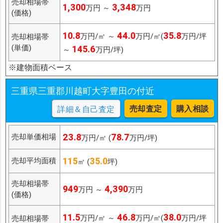
売却相場帯
1,300
3,348
万円 ～
万円
(価格)
10.8
44.0
35.8
万円/㎡ ～
万円/㎡(
万円/坪
売却相場帯
(単価)
145.6
～
万円/坪)
※建物面積ベース
三重県三重郡川越町大字豊田の付近
売却査定
購入相談
詳細＆自己査定
23.8
78.7
売却単価相場
万円/㎡ (
万円/坪)
115
35.0
売却平均面積
㎡ (
坪)
売却相場帯
949
4,390
万円 ～
万円
(価格)
11.5
46.8
38.0
万円/㎡ ～
万円/㎡(
万円/坪
売却相場帯