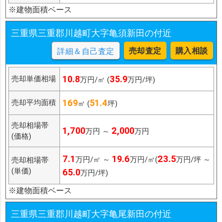
※建物面積ベース
三重県三重郡川越町大字亀須新田の付近
売却査定
購入相談
詳細＆自己査定
10.8
35.9
売却単価相場
万円/㎡ (
万円/坪)
169
51.4
売却平均面積
㎡ (
坪)
売却相場帯
1,700
2,000
万円 ～
万円
(価格)
7.1
19.6
23.5
万円/㎡ ～
万円/㎡(
万円/坪 ～
売却相場帯
(単価)
65.0
万円/坪)
※建物面積ベース
三重県三重郡川越町大字亀尾新田の付近