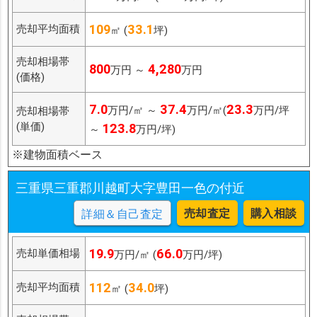
109
33.1
売却平均面積
㎡ (
坪)
売却相場帯
800
4,280
万円 ～
万円
(価格)
7.0
37.4
23.3
万円/㎡ ～
万円/㎡(
万円/坪
売却相場帯
(単価)
123.8
～
万円/坪)
※建物面積ベース
三重県三重郡川越町大字豊田一色の付近
売却査定
購入相談
詳細＆自己査定
19.9
66.0
売却単価相場
万円/㎡ (
万円/坪)
112
34.0
売却平均面積
㎡ (
坪)