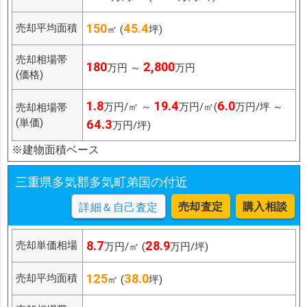
150
45.4
売却平均面積
㎡ (
坪)
売却相場帯
180
2,800
万円 ～
万円
(価格)
1.8
19.4
6.0
万円/㎡ ～
万円/㎡(
万円/坪 ～
売却相場帯
(単価)
64.3
万円/坪)
※建物面積ベース
三重県多気郡多気町弟国の付近
売却査定
購入相談
詳細＆自己査定
8.7
28.9
売却単価相場
万円/㎡ (
万円/坪)
125
38.0
売却平均面積
㎡ (
坪)