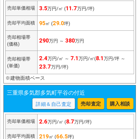
3.5
11.7
売却単価相場
万円/㎡ (
万円/坪)
95
29.0
売却平均面積
㎡ (
坪)
売却相場帯
290
380
万円 ～
万円
(価格)
2.4
7.1
8.1
万円/㎡ ～
万円/㎡(
万円/坪 ～
売却相場帯
(単価)
23.7
万円/坪)
※建物面積ベース
三重県多気郡多気町平谷の付近
売却査定
購入相談
詳細＆自己査定
2.6
8.7
売却単価相場
万円/㎡ (
万円/坪)
219
66.5
売却平均面積
㎡ (
坪)