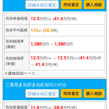
売却査定
購入相談
詳細＆自己査定
12.5
41.4
売却単価相場
万円/㎡ (
万円/坪)
125
38.0
売却平均面積
㎡ (
坪)
売却相場帯
1,580
1,580
万円 ～
万円
(価格)
12.5
12.5
41.4
万円/㎡ ～
万円/㎡(
万円/坪
売却相場帯
(単価)
41.4
～
万円/坪)
※建物面積ベース
三重県多気郡多気町相可の付近
売却査定
購入相談
詳細＆自己査定
11.6
38.4
売却単価相場
万円/㎡ (
万円/坪)