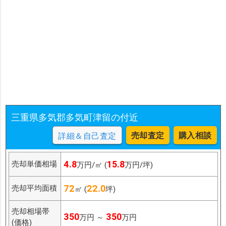
三重県多気郡多気町津留の付近
売却査定
購入相談
詳細＆自己査定
4.8
15.8
売却単価相場
万円/㎡ (
万円/坪)
72
22.0
売却平均面積
㎡ (
坪)
売却相場帯
350
350
万円 ～
万円
(価格)