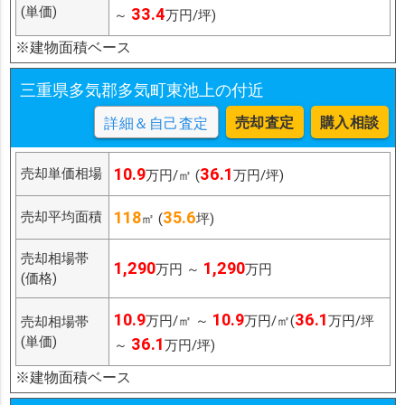
(単価)
33.4
～
万円/坪)
※建物面積ベース
三重県多気郡多気町東池上の付近
売却査定
購入相談
詳細＆自己査定
10.9
36.1
売却単価相場
万円/㎡ (
万円/坪)
118
35.6
売却平均面積
㎡ (
坪)
売却相場帯
1,290
1,290
万円 ～
万円
(価格)
10.9
10.9
36.1
万円/㎡ ～
万円/㎡(
万円/坪
売却相場帯
(単価)
36.1
～
万円/坪)
※建物面積ベース