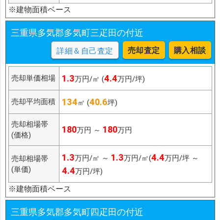
※建物面積ベース
三重県多気郡多気町三疋田の付近
売却査定
購入相談
詳細＆自己査定
1.3
4.4
売却単価相場
万円/㎡ (
万円/坪)
134
40.6
売却平均面積
㎡ (
坪)
売却相場帯
180
180
万円 ～
万円
(価格)
1.3
1.3
4.4
万円/㎡ ～
万円/㎡(
万円/坪 ～
売却相場帯
(単価)
4.4
万円/坪)
※建物面積ベース
三重県多気郡多気町四疋田の付近