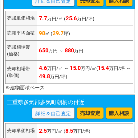
売却査定
購入相談
詳細＆自己査定
7.7
25.6
売却単価相場
万円/㎡ (
万円/坪)
98
29.7
売却平均面積
㎡ (
坪)
売却相場帯
650
880
万円 ～
万円
(価格)
4.6
15.0
15.4
万円/㎡ ～
万円/㎡(
万円/坪 ～
売却相場帯
(単価)
49.8
万円/坪)
※建物面積ベース
三重県多気郡多気町朝柄の付近
売却査定
購入相談
詳細＆自己査定
2.5
8.5
売却単価相場
万円/㎡ (
万円/坪)