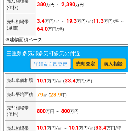
売却相場帯
380
2,390
万円 ～
万円
(価格)
3.4
19.3
11.3
万円/㎡ ～
万円/㎡(
万円/坪 ～
売却相場帯
(単価)
64.0
万円/坪)
※建物面積ベース
三重県多気郡多気町多気の付近
売却査定
購入相談
詳細＆自己査定
10.1
33.4
売却単価相場
万円/㎡ (
万円/坪)
79
23.9
売却平均面積
㎡ (
坪)
売却相場帯
800
800
万円 ～
万円
(価格)
10.1
10.1
33.4
万円/㎡ ～
万円/㎡(
万円/坪
売却相場帯