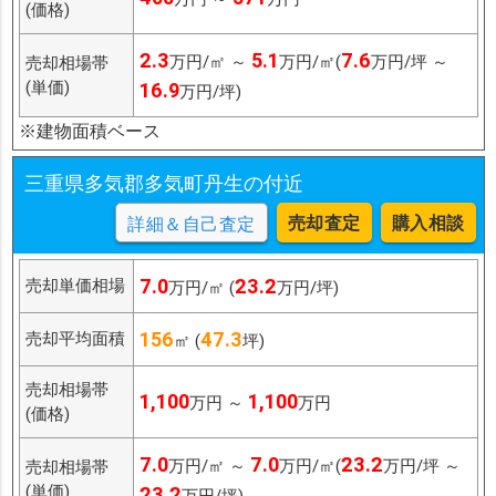
(価格)
2.3
5.1
7.6
万円/㎡ ～
万円/㎡(
万円/坪 ～
売却相場帯
(単価)
16.9
万円/坪)
※建物面積ベース
三重県多気郡多気町丹生の付近
売却査定
購入相談
詳細＆自己査定
7.0
23.2
売却単価相場
万円/㎡ (
万円/坪)
156
47.3
売却平均面積
㎡ (
坪)
売却相場帯
1,100
1,100
万円 ～
万円
(価格)
7.0
7.0
23.2
万円/㎡ ～
万円/㎡(
万円/坪 ～
売却相場帯
(単価)
23.2
万円/坪)