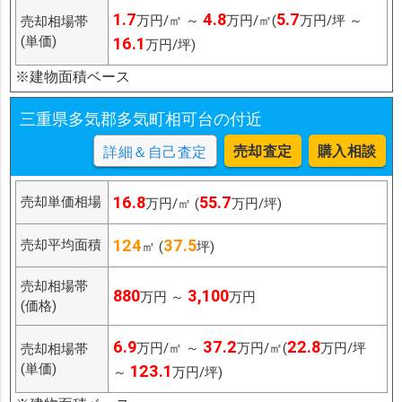
1.7
4.8
5.7
万円/㎡ ～
万円/㎡(
万円/坪 ～
売却相場帯
(単価)
16.1
万円/坪)
※建物面積ベース
三重県多気郡多気町相可台の付近
売却査定
購入相談
詳細＆自己査定
16.8
55.7
売却単価相場
万円/㎡ (
万円/坪)
124
37.5
売却平均面積
㎡ (
坪)
売却相場帯
880
3,100
万円 ～
万円
(価格)
6.9
37.2
22.8
万円/㎡ ～
万円/㎡(
万円/坪
売却相場帯
(単価)
123.1
～
万円/坪)