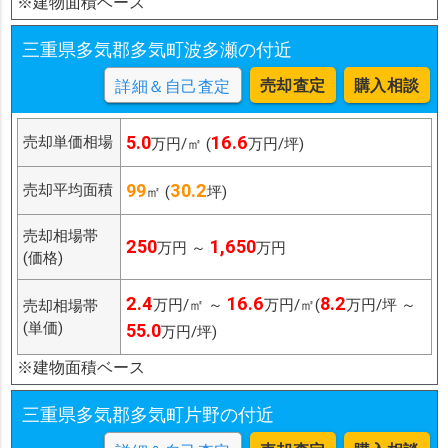
※建物面積ベース
三重県多気郡多気町波多瀬の付近
売却査定
購入相談
詳細＆自己査定
5.0
16.6
売却単価相場
万円/㎡ (
万円/坪)
99
30.2
売却平均面積
㎡ (
坪)
売却相場帯
250
1,650
万円 ～
万円
(価格)
2.4
16.6
8.2
万円/㎡ ～
万円/㎡(
万円/坪 ～
売却相場帯
(単価)
55.0
万円/坪)
※建物面積ベース
三重県多気郡多気町片野の付近