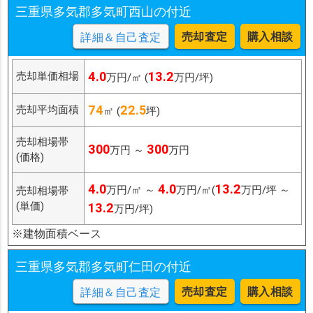
三重県多気郡多気町西山の付近
売却査定
購入相談
詳細＆自己査定
4.0
13.2
売却単価相場
万円/㎡ (
万円/坪)
74
22.5
売却平均面積
㎡ (
坪)
売却相場帯
300
300
万円 ～
万円
(価格)
4.0
4.0
13.2
万円/㎡ ～
万円/㎡(
万円/坪 ～
売却相場帯
(単価)
13.2
万円/坪)
※建物面積ベース
三重県多気郡多気町仁田の付近
売却査定
購入相談
詳細＆自己査定