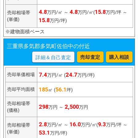
4.8
4.8
15.8
万円/㎡ ～
万円/㎡(
万円/坪 ～
売却相場帯
(単価)
15.8
万円/坪)
※建物面積ベース
三重県多気郡多気町佐伯中の付近
売却査定
購入相談
詳細＆自己査定
7.4
24.7
売却単価相場
万円/㎡ (
万円/坪)
185
56.1
売却平均面積
㎡ (
坪)
売却相場帯
298
2,500
万円 ～
万円
(価格)
2.8
16.0
9.3
万円/㎡ ～
万円/㎡(
万円/坪 ～
売却相場帯
(単価)
53.1
万円/坪)