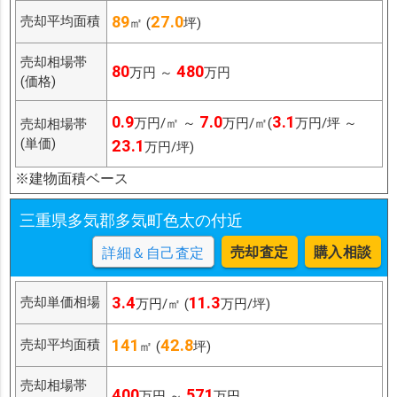
89
27.0
売却平均面積
㎡ (
坪)
売却相場帯
80
480
万円 ～
万円
(価格)
0.9
7.0
3.1
万円/㎡ ～
万円/㎡(
万円/坪 ～
売却相場帯
(単価)
23.1
万円/坪)
※建物面積ベース
三重県多気郡多気町色太の付近
売却査定
購入相談
詳細＆自己査定
3.4
11.3
売却単価相場
万円/㎡ (
万円/坪)
141
42.8
売却平均面積
㎡ (
坪)
売却相場帯
400
571
万円 ～
万円