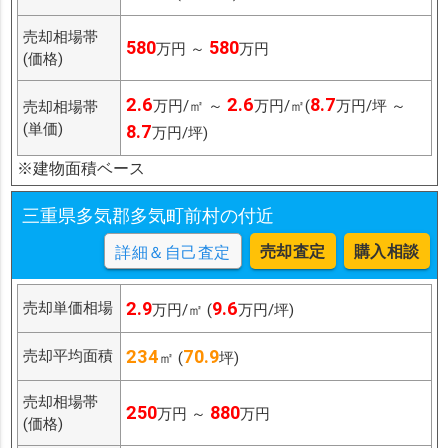
売却相場帯
580
580
万円 ～
万円
(価格)
2.6
2.6
8.7
万円/㎡ ～
万円/㎡(
万円/坪 ～
売却相場帯
(単価)
8.7
万円/坪)
※建物面積ベース
三重県多気郡多気町前村の付近
売却査定
購入相談
詳細＆自己査定
2.9
9.6
売却単価相場
万円/㎡ (
万円/坪)
234
70.9
売却平均面積
㎡ (
坪)
売却相場帯
250
880
万円 ～
万円
(価格)