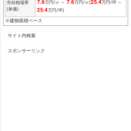
7.6
7.6
25.4
万円/㎡ ～
万円/㎡(
万円/坪 ～
売却相場帯
(単価)
25.4
万円/坪)
※建物面積ベース
サイト内検索
スポンサーリンク