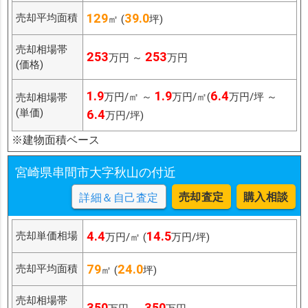
129
39.0
売却平均面積
㎡ (
坪)
売却相場帯
253
253
万円 ～
万円
(価格)
1.9
1.9
6.4
万円/㎡ ～
万円/㎡(
万円/坪 ～
売却相場帯
(単価)
6.4
万円/坪)
※建物面積ベース
宮崎県串間市大字秋山の付近
売却査定
購入相談
詳細＆自己査定
4.4
14.5
売却単価相場
万円/㎡ (
万円/坪)
79
24.0
売却平均面積
㎡ (
坪)
売却相場帯
350
350