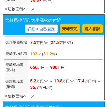
36.6
万円/坪)
※建物面積ベース
宮崎県串間市大字高松の付近
売却査定
購入相談
詳細＆自己査定
7.5
24.8
売却単価相場
万円/㎡ (
万円/坪)
103
31.2
売却平均面積
㎡ (
坪)
売却相場帯
650
900
万円 ～
万円
(価格)
5.2
10.8
17.4
万円/㎡ ～
万円/㎡(
万円/坪 ～
売却相場帯
(単価)
35.7
万円/坪)
※建物面積ベース