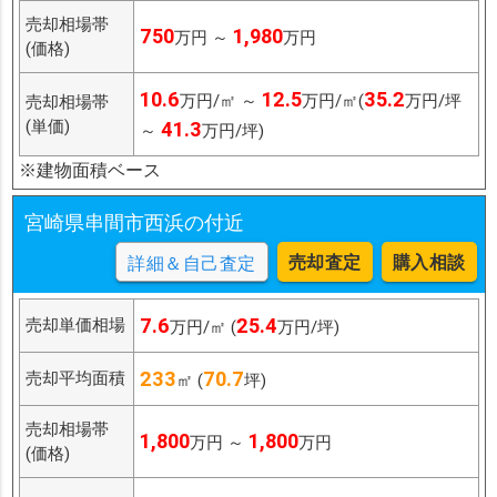
売却相場帯
750
1,980
万円 ～
万円
(価格)
10.6
12.5
35.2
万円/㎡ ～
万円/㎡(
万円/坪
売却相場帯
(単価)
41.3
～
万円/坪)
※建物面積ベース
宮崎県串間市西浜の付近
売却査定
購入相談
詳細＆自己査定
7.6
25.4
売却単価相場
万円/㎡ (
万円/坪)
233
70.7
売却平均面積
㎡ (
坪)
売却相場帯
1,800
1,800
万円 ～
万円
(価格)