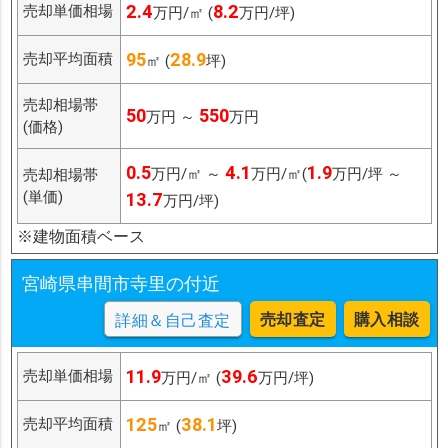
2.4
8.2
売却単価相場
万円/㎡ (
万円/坪)
95
28.9
売却平均面積
㎡ (
坪)
売却相場帯
50
550
万円 ～
万円
(価格)
0.5
4.1
1.9
万円/㎡ ～
万円/㎡(
万円/坪 ～
売却相場帯
(単価)
13.7
万円/坪)
※建物面積ベース
宮崎県串間市寺里の付近
売却査定
購入相談
詳細＆自己査定
11.9
39.6
売却単価相場
万円/㎡ (
万円/坪)
125
38.1
売却平均面積
㎡ (
坪)