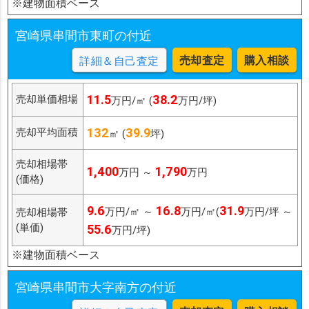
※建物面積ベース
宮崎県串間市東町の付近
売却査定
購入相談
詳細＆自己査定
11.5
38.2
売却単価相場
万円/㎡ (
万円/坪)
132
39.9
売却平均面積
㎡ (
坪)
売却相場帯
1,400
1,790
万円 ～
万円
(価格)
9.6
16.8
31.9
万円/㎡ ～
万円/㎡(
万円/坪 ～
売却相場帯
(単価)
55.6
万円/坪)
※建物面積ベース
宮崎県串間市大字南方の付近