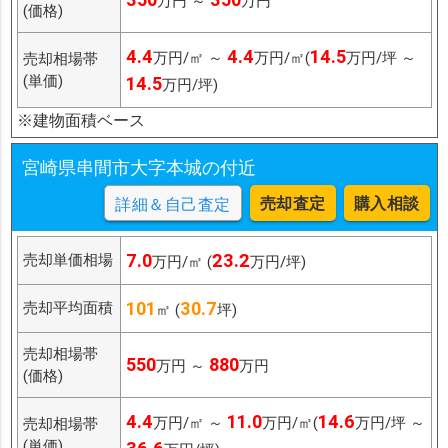
万円 ～
万円
(価格)
4.4
4.4
14.5
万円/㎡ ～
万円/㎡(
万円/坪 ～
売却相場帯
(単価)
14.5
万円/坪)
※建物面積ベース
宮崎県串間市大字本城の付近
売却査定
購入相談
詳細＆自己査定
7.0
23.2
売却単価相場
万円/㎡ (
万円/坪)
101
30.7
売却平均面積
㎡ (
坪)
売却相場帯
550
880
万円 ～
万円
(価格)
4.4
11.0
14.6
万円/㎡ ～
万円/㎡(
万円/坪 ～
売却相場帯
(単価)