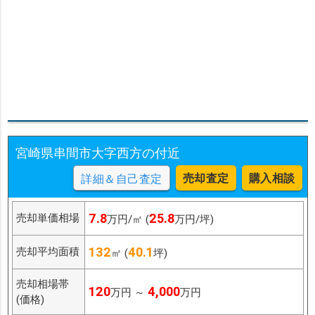
宮崎県串間市大字西方の付近
売却査定
購入相談
詳細＆自己査定
7.8
25.8
売却単価相場
万円/㎡ (
万円/坪)
132
40.1
売却平均面積
㎡ (
坪)
売却相場帯
120
4,000
万円 ～
万円
(価格)