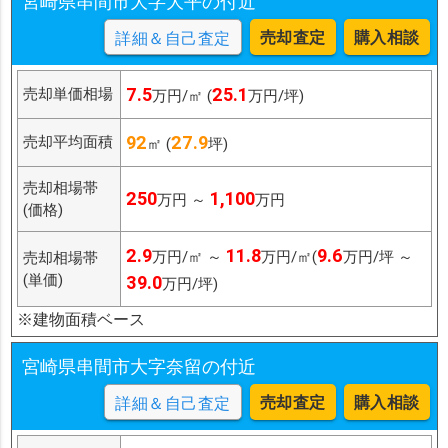
宮崎県串間市大字大平の付近
売却査定
購入相談
詳細＆自己査定
7.5
25.1
売却単価相場
万円/㎡ (
万円/坪)
92
27.9
売却平均面積
㎡ (
坪)
売却相場帯
250
1,100
万円 ～
万円
(価格)
2.9
11.8
9.6
万円/㎡ ～
万円/㎡(
万円/坪 ～
売却相場帯
(単価)
39.0
万円/坪)
※建物面積ベース
宮崎県串間市大字奈留の付近
売却査定
購入相談
詳細＆自己査定