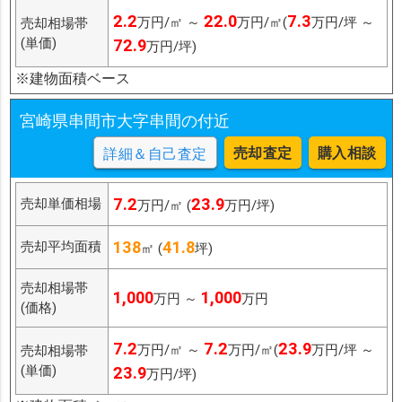
2.2
22.0
7.3
万円/㎡ ～
万円/㎡(
万円/坪 ～
売却相場帯
(単価)
72.9
万円/坪)
※建物面積ベース
宮崎県串間市大字串間の付近
売却査定
購入相談
詳細＆自己査定
7.2
23.9
売却単価相場
万円/㎡ (
万円/坪)
138
41.8
売却平均面積
㎡ (
坪)
売却相場帯
1,000
1,000
万円 ～
万円
(価格)
7.2
7.2
23.9
万円/㎡ ～
万円/㎡(
万円/坪 ～
売却相場帯
(単価)
23.9
万円/坪)