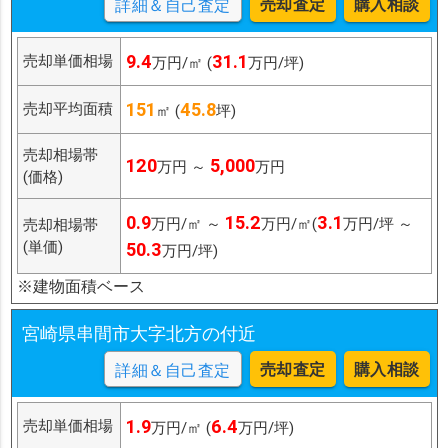
売却査定
購入相談
詳細＆自己査定
9.4
31.1
売却単価相場
万円/㎡ (
万円/坪)
151
45.8
売却平均面積
㎡ (
坪)
売却相場帯
120
5,000
万円 ～
万円
(価格)
0.9
15.2
3.1
万円/㎡ ～
万円/㎡(
万円/坪 ～
売却相場帯
(単価)
50.3
万円/坪)
※建物面積ベース
宮崎県串間市大字北方の付近
売却査定
購入相談
詳細＆自己査定
1.9
6.4
売却単価相場
万円/㎡ (
万円/坪)