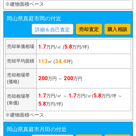
※建物面積ベース
岡山県真庭市岡の付近
売却査定
購入相談
詳細＆自己査定
1.7
5.8
売却単価相場
万円/㎡ (
万円/坪)
113
34.4
売却平均面積
㎡ (
坪)
売却相場帯
200
200
万円 ～
万円
(価格)
1.7
1.7
5.8
万円/㎡ ～
万円/㎡(
万円/坪 ～
売却相場帯
(単価)
5.8
万円/坪)
※建物面積ベース
岡山県真庭市月田の付近