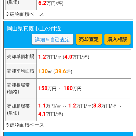
(単価)
6.2
万円/坪)
※建物面積ベース
岡山県真庭市上の付近
売却査定
購入相談
詳細＆自己査定
1.2
4.0
売却単価相場
万円/㎡ (
万円/坪)
130
39.6
売却平均面積
㎡ (
坪)
売却相場帯
150
180
万円 ～
万円
(価格)
1.1
1.2
3.8
万円/㎡ ～
万円/㎡(
万円/坪 ～
売却相場帯
(単価)
4.1
万円/坪)
※建物面積ベース