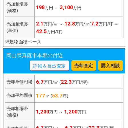
売却相場帯
198
3,100
万円 ～
万円
(価格)
2.1
12.8
7.2
万円/㎡ ～
万円/㎡(
万円/坪 ～
売却相場帯
(単価)
42.5
万円/坪)
※建物面積ベース
岡山県真庭市本郷の付近
売却査定
購入相談
詳細＆自己査定
6.7
22.3
売却単価相場
万円/㎡ (
万円/坪)
177
53.7
売却平均面積
㎡ (
坪)
売却相場帯
1,200
1,200
万円 ～
万円
(価格)
6.7
6.7
22.3