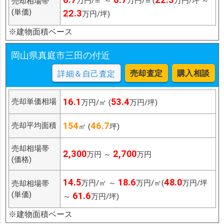
万円/㎡ ～
万円/㎡(
万円/坪 ～
売却相場帯
(単価)
22.3
万円/坪)
※建物面積ベース
岡山県真庭市三田の付近
売却査定
購入相談
詳細＆自己査定
16.1
53.4
売却単価相場
万円/㎡ (
万円/坪)
154
46.7
売却平均面積
㎡ (
坪)
売却相場帯
2,300
2,700
万円 ～
万円
(価格)
14.5
18.6
48.0
万円/㎡ ～
万円/㎡(
万円/坪
売却相場帯
(単価)
61.6
～
万円/坪)
※建物面積ベース