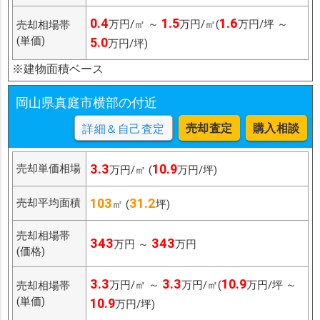
0.4
1.5
1.6
万円/㎡ ～
万円/㎡(
万円/坪 ～
売却相場帯
(単価)
5.0
万円/坪)
※建物面積ベース
岡山県真庭市横部の付近
売却査定
購入相談
詳細＆自己査定
3.3
10.9
売却単価相場
万円/㎡ (
万円/坪)
103
31.2
売却平均面積
㎡ (
坪)
売却相場帯
343
343
万円 ～
万円
(価格)
3.3
3.3
10.9
万円/㎡ ～
万円/㎡(
万円/坪 ～
売却相場帯
(単価)
10.9
万円/坪)