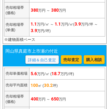
売却相場帯
380
380
万円 ～
万円
(価格)
1.1
1.1
3.9
万円/㎡ ～
万円/㎡(
万円/坪 ～
売却相場帯
(単価)
3.9
万円/坪)
※建物面積ベース
岡山県真庭市上市瀬の付近
売却査定
購入相談
詳細＆自己査定
5.6
18.7
売却単価相場
万円/㎡ (
万円/坪)
100
30.2
売却平均面積
㎡ (
坪)
売却相場帯
400
650
万円 ～
万円
(価格)