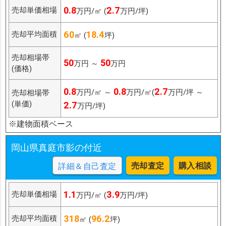
0.8
2.7
売却単価相場
万円/㎡ (
万円/坪)
60
18.4
売却平均面積
㎡ (
坪)
売却相場帯
50
50
万円 ～
万円
(価格)
0.8
0.8
2.7
万円/㎡ ～
万円/㎡(
万円/坪 ～
売却相場帯
(単価)
2.7
万円/坪)
※建物面積ベース
岡山県真庭市影の付近
売却査定
購入相談
詳細＆自己査定
1.1
3.9
売却単価相場
万円/㎡ (
万円/坪)
318
96.2
売却平均面積
㎡ (
坪)