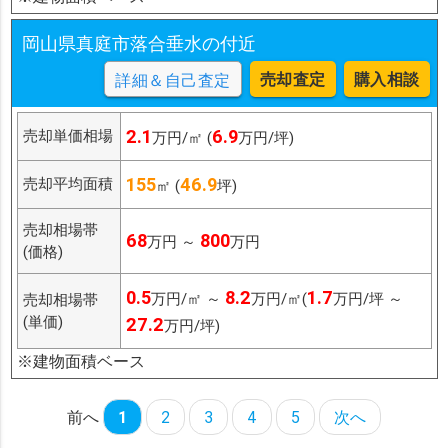
岡山県真庭市落合垂水の付近
売却査定
購入相談
詳細＆自己査定
2.1
6.9
売却単価相場
万円/㎡ (
万円/坪)
155
46.9
売却平均面積
㎡ (
坪)
売却相場帯
68
800
万円 ～
万円
(価格)
0.5
8.2
1.7
万円/㎡ ～
万円/㎡(
万円/坪 ～
売却相場帯
(単価)
27.2
万円/坪)
※建物面積ベース
前へ
1
2
3
4
5
次へ