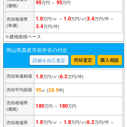
95
95
万円 ～
万円
(価格)
1.0
1.0
3.4
万円/㎡ ～
万円/㎡(
万円/坪 ～
売却相場帯
(単価)
3.4
万円/坪)
※建物面積ベース
岡山県真庭市岩井谷の付近
売却査定
購入相談
詳細＆自己査定
1.8
6.2
売却単価相場
万円/㎡ (
万円/坪)
95
28.9
売却平均面積
㎡ (
坪)
売却相場帯
180
180
万円 ～
万円
(価格)
1.8
1.8
6.2
万円/㎡ ～
万円/㎡(
万円/坪 ～
売却相場帯