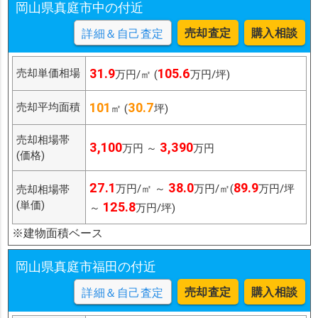
岡山県真庭市中の付近
売却査定
購入相談
詳細＆自己査定
31.9
105.6
売却単価相場
万円/㎡ (
万円/坪)
101
30.7
売却平均面積
㎡ (
坪)
売却相場帯
3,100
3,390
万円 ～
万円
(価格)
27.1
38.0
89.9
万円/㎡ ～
万円/㎡(
万円/坪
売却相場帯
(単価)
125.8
～
万円/坪)
※建物面積ベース
岡山県真庭市福田の付近
売却査定
購入相談
詳細＆自己査定