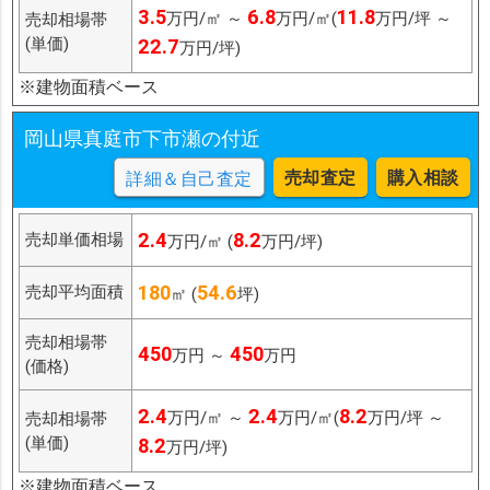
3.5
6.8
11.8
万円/㎡ ～
万円/㎡(
万円/坪 ～
売却相場帯
(単価)
22.7
万円/坪)
※建物面積ベース
岡山県真庭市下市瀬の付近
売却査定
購入相談
詳細＆自己査定
2.4
8.2
売却単価相場
万円/㎡ (
万円/坪)
180
54.6
売却平均面積
㎡ (
坪)
売却相場帯
450
450
万円 ～
万円
(価格)
2.4
2.4
8.2
万円/㎡ ～
万円/㎡(
万円/坪 ～
売却相場帯
(単価)
8.2
万円/坪)
※建物面積ベース