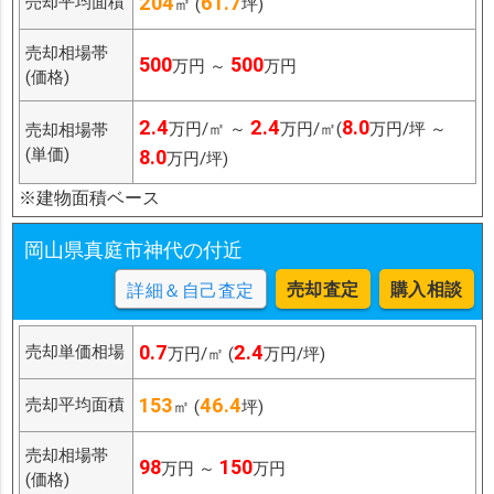
204
61.7
売却平均面積
㎡ (
坪)
売却相場帯
500
500
万円 ～
万円
(価格)
2.4
2.4
8.0
万円/㎡ ～
万円/㎡(
万円/坪 ～
売却相場帯
(単価)
8.0
万円/坪)
※建物面積ベース
岡山県真庭市神代の付近
売却査定
購入相談
詳細＆自己査定
0.7
2.4
売却単価相場
万円/㎡ (
万円/坪)
153
46.4
売却平均面積
㎡ (
坪)
売却相場帯
98
150
万円 ～
万円
(価格)