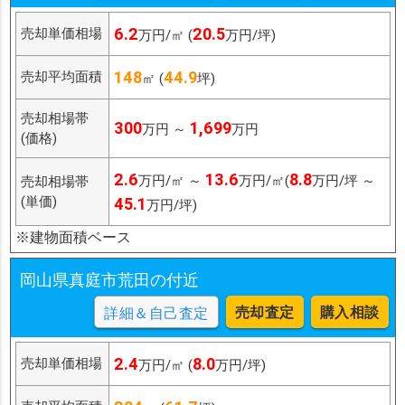
6.2
20.5
売却単価相場
万円/㎡ (
万円/坪)
148
44.9
売却平均面積
㎡ (
坪)
売却相場帯
300
1,699
万円 ～
万円
(価格)
2.6
13.6
8.8
万円/㎡ ～
万円/㎡(
万円/坪 ～
売却相場帯
(単価)
45.1
万円/坪)
※建物面積ベース
岡山県真庭市荒田の付近
売却査定
購入相談
詳細＆自己査定
2.4
8.0
売却単価相場
万円/㎡ (
万円/坪)