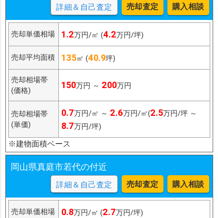
売却査定
購入相談
詳細＆自己査定
1.2
4.2
売却単価相場
万円/㎡ (
万円/坪)
135
40.9
売却平均面積
㎡ (
坪)
売却相場帯
150
200
万円 ～
万円
(価格)
0.7
2.6
2.5
万円/㎡ ～
万円/㎡(
万円/坪 ～
売却相場帯
(単価)
8.7
万円/坪)
※建物面積ベース
岡山県真庭市若代の付近
売却査定
購入相談
詳細＆自己査定
0.8
2.7
売却単価相場
万円/㎡ (
万円/坪)