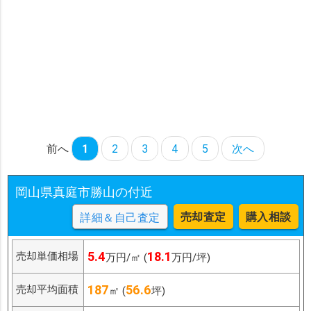
前へ
1
2
3
4
5
次へ
岡山県真庭市勝山の付近
売却査定
購入相談
詳細＆自己査定
5.4
18.1
売却単価相場
万円/㎡ (
万円/坪)
187
56.6
売却平均面積
㎡ (
坪)