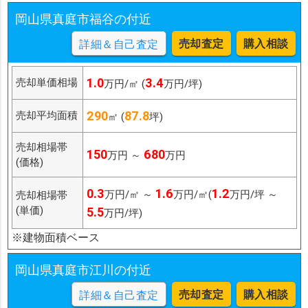
岡山県真庭市福谷の付近
売却査定
購入相談
詳細＆自己査定
1.0
3.4
売却単価相場
万円/㎡ (
万円/坪)
290
87.8
売却平均面積
㎡ (
坪)
売却相場帯
150
680
万円 ～
万円
(価格)
0.3
1.6
1.2
万円/㎡ ～
万円/㎡(
万円/坪 ～
売却相場帯
(単価)
5.5
万円/坪)
※建物面積ベース
岡山県真庭市江川の付近
売却査定
購入相談
詳細＆自己査定