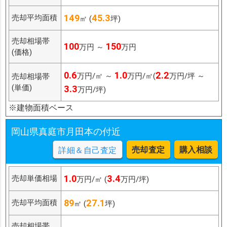
149
45.3
売却平均面積
㎡ (
坪)
売却相場帯
100
150
万円 ～
万円
(価格)
0.6
1.0
2.2
万円/㎡ ～
万円/㎡(
万円/坪 ～
売却相場帯
(単価)
3.3
万円/坪)
※建物面積ベース
岡山県真庭市月田本の付近
売却査定
購入相談
詳細＆自己査定
1.0
3.4
売却単価相場
万円/㎡ (
万円/坪)
89
27.1
売却平均面積
㎡ (
坪)
売却相場帯