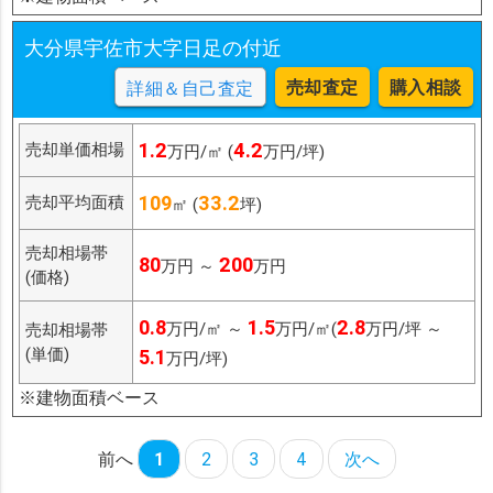
大分県宇佐市大字日足の付近
売却査定
購入相談
詳細＆自己査定
1.2
4.2
売却単価相場
万円/㎡ (
万円/坪)
109
33.2
売却平均面積
㎡ (
坪)
売却相場帯
80
200
万円 ～
万円
(価格)
0.8
1.5
2.8
万円/㎡ ～
万円/㎡(
万円/坪 ～
売却相場帯
(単価)
5.1
万円/坪)
※建物面積ベース
前へ
1
2
3
4
次へ