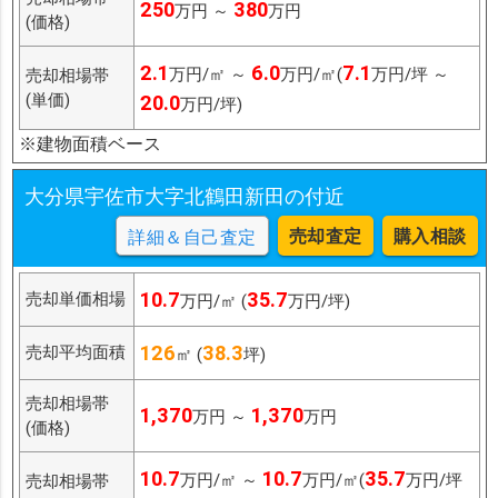
250
380
万円 ～
万円
(価格)
2.1
6.0
7.1
万円/㎡ ～
万円/㎡(
万円/坪 ～
売却相場帯
(単価)
20.0
万円/坪)
※建物面積ベース
大分県宇佐市大字北鶴田新田の付近
売却査定
購入相談
詳細＆自己査定
10.7
35.7
売却単価相場
万円/㎡ (
万円/坪)
126
38.3
売却平均面積
㎡ (
坪)
売却相場帯
1,370
1,370
万円 ～
万円
(価格)
10.7
10.7
35.7
万円/㎡ ～
万円/㎡(
万円/坪
売却相場帯