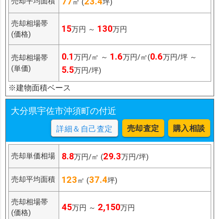
77
23.4
売却平均面積
㎡ (
坪)
売却相場帯
15
130
万円 ～
万円
(価格)
0.1
1.6
0.6
万円/㎡ ～
万円/㎡(
万円/坪 ～
売却相場帯
(単価)
5.5
万円/坪)
※建物面積ベース
大分県宇佐市沖須町の付近
売却査定
購入相談
詳細＆自己査定
8.8
29.3
売却単価相場
万円/㎡ (
万円/坪)
123
37.4
売却平均面積
㎡ (
坪)
売却相場帯
45
2,150
万円 ～
万円
(価格)