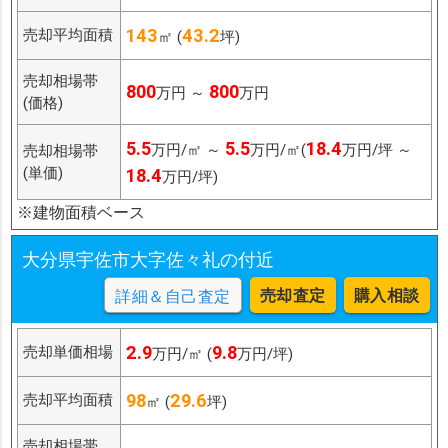
143
43.2
売却平均面積
㎡ (
坪)
売却相場帯
800
800
万円 ～
万円
(価格)
5.5
5.5
18.4
万円/㎡ ～
万円/㎡(
万円/坪 ～
売却相場帯
(単価)
18.4
万円/坪)
※建物面積ベース
大分県宇佐市大字佐々礼の付近
売却査定
購入相談
詳細＆自己査定
2.9
9.8
売却単価相場
万円/㎡ (
万円/坪)
98
29.6
売却平均面積
㎡ (
坪)
売却相場帯