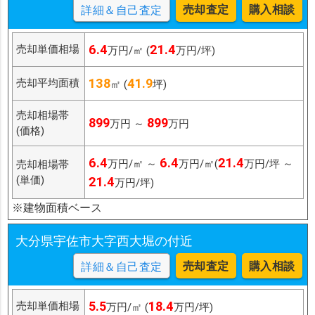
売却査定
購入相談
詳細＆自己査定
6.4
21.4
売却単価相場
万円/㎡ (
万円/坪)
138
41.9
売却平均面積
㎡ (
坪)
売却相場帯
899
899
万円 ～
万円
(価格)
6.4
6.4
21.4
万円/㎡ ～
万円/㎡(
万円/坪 ～
売却相場帯
(単価)
21.4
万円/坪)
※建物面積ベース
大分県宇佐市大字西大堀の付近
売却査定
購入相談
詳細＆自己査定
5.5
18.4
売却単価相場
万円/㎡ (
万円/坪)