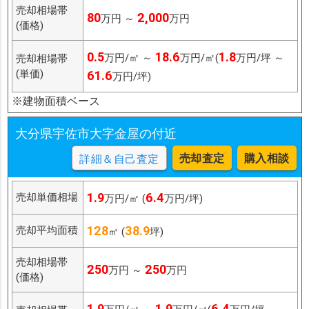
売却相場帯
80
2,000
万円 ～
万円
(価格)
0.5
18.6
1.8
万円/㎡ ～
万円/㎡(
万円/坪 ～
売却相場帯
(単価)
61.6
万円/坪)
※建物面積ベース
大分県宇佐市大字金屋の付近
売却査定
購入相談
詳細＆自己査定
1.9
6.4
売却単価相場
万円/㎡ (
万円/坪)
128
38.9
売却平均面積
㎡ (
坪)
売却相場帯
250
250
万円 ～
万円
(価格)
1.9
1.9
6.4