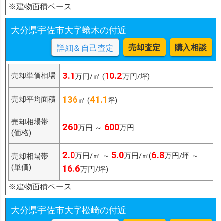
※建物面積ベース
大分県宇佐市大字蜷木の付近
売却査定
購入相談
詳細＆自己査定
3.1
10.2
売却単価相場
万円/㎡ (
万円/坪)
136
41.1
売却平均面積
㎡ (
坪)
売却相場帯
260
600
万円 ～
万円
(価格)
2.0
5.0
6.8
万円/㎡ ～
万円/㎡(
万円/坪 ～
売却相場帯
(単価)
16.6
万円/坪)
※建物面積ベース
大分県宇佐市大字松崎の付近