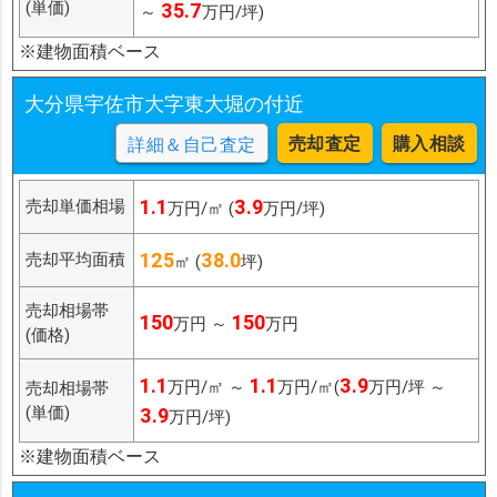
(単価)
35.7
～
万円/坪)
※建物面積ベース
大分県宇佐市大字東大堀の付近
売却査定
購入相談
詳細＆自己査定
1.1
3.9
売却単価相場
万円/㎡ (
万円/坪)
125
38.0
売却平均面積
㎡ (
坪)
売却相場帯
150
150
万円 ～
万円
(価格)
1.1
1.1
3.9
万円/㎡ ～
万円/㎡(
万円/坪 ～
売却相場帯
(単価)
3.9
万円/坪)
※建物面積ベース