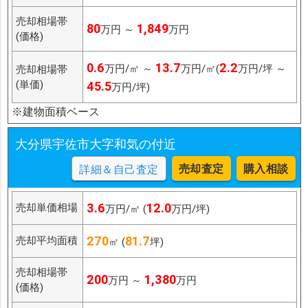
売却相場帯
80
1,849
万円 ～
万円
(価格)
0.6
13.7
2.2
万円/㎡ ～
万円/㎡(
万円/坪 ～
売却相場帯
(単価)
45.5
万円/坪)
※建物面積ベース
大分県宇佐市大字和気の付近
売却査定
購入相談
詳細＆自己査定
3.6
12.0
売却単価相場
万円/㎡ (
万円/坪)
270
81.7
売却平均面積
㎡ (
坪)
売却相場帯
200
1,380
万円 ～
万円
(価格)