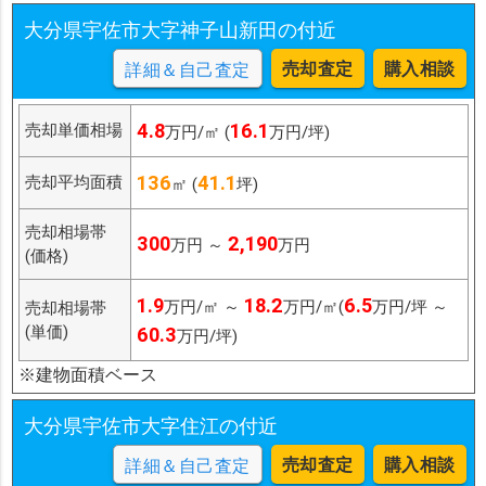
大分県宇佐市大字神子山新田の付近
売却査定
購入相談
詳細＆自己査定
4.8
16.1
売却単価相場
万円/㎡ (
万円/坪)
136
41.1
売却平均面積
㎡ (
坪)
売却相場帯
300
2,190
万円 ～
万円
(価格)
1.9
18.2
6.5
万円/㎡ ～
万円/㎡(
万円/坪 ～
売却相場帯
(単価)
60.3
万円/坪)
※建物面積ベース
大分県宇佐市大字住江の付近
売却査定
購入相談
詳細＆自己査定