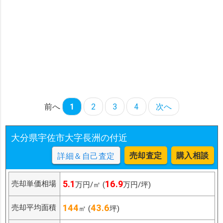
前へ
1
2
3
4
次へ
大分県宇佐市大字長洲の付近
売却査定
購入相談
詳細＆自己査定
5.1
16.9
売却単価相場
万円/㎡ (
万円/坪)
144
43.6
売却平均面積
㎡ (
坪)