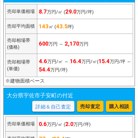
8.7
29.0
売却単価相場
万円/㎡ (
万円/坪)
143
43.5
売却平均面積
㎡ (
坪)
売却相場帯
600
2,170
万円 ～
万円
(価格)
4.6
16.4
15.4
万円/㎡ ～
万円/㎡(
万円/坪 ～
売却相場帯
(単価)
54.4
万円/坪)
※建物面積ベース
大分県宇佐市子安町の付近
売却査定
購入相談
詳細＆自己査定
0.6
2.0
売却単価相場
万円/㎡ (
万円/坪)