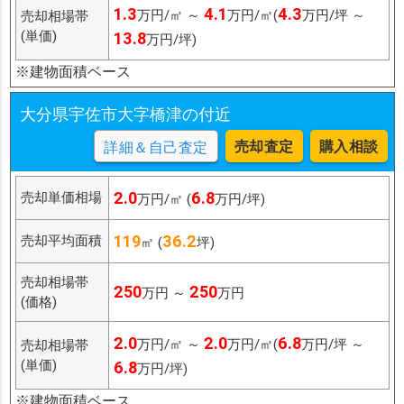
1.3
4.1
4.3
万円/㎡ ～
万円/㎡(
万円/坪 ～
売却相場帯
(単価)
13.8
万円/坪)
※建物面積ベース
大分県宇佐市大字橋津の付近
売却査定
購入相談
詳細＆自己査定
2.0
6.8
売却単価相場
万円/㎡ (
万円/坪)
119
36.2
売却平均面積
㎡ (
坪)
売却相場帯
250
250
万円 ～
万円
(価格)
2.0
2.0
6.8
万円/㎡ ～
万円/㎡(
万円/坪 ～
売却相場帯
(単価)
6.8
万円/坪)
※建物面積ベース