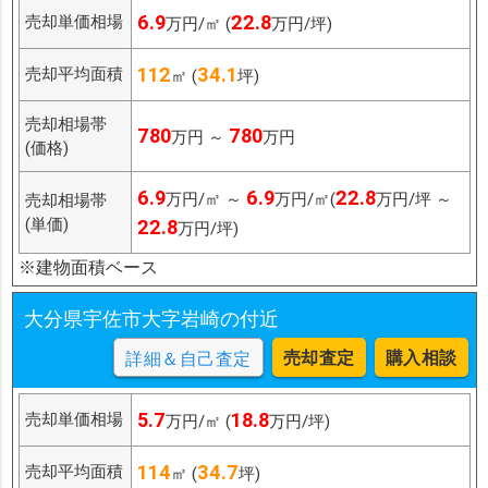
6.9
22.8
売却単価相場
万円/㎡ (
万円/坪)
112
34.1
売却平均面積
㎡ (
坪)
売却相場帯
780
780
万円 ～
万円
(価格)
6.9
6.9
22.8
万円/㎡ ～
万円/㎡(
万円/坪 ～
売却相場帯
(単価)
22.8
万円/坪)
※建物面積ベース
大分県宇佐市大字岩崎の付近
売却査定
購入相談
詳細＆自己査定
5.7
18.8
売却単価相場
万円/㎡ (
万円/坪)
114
34.7
売却平均面積
㎡ (
坪)