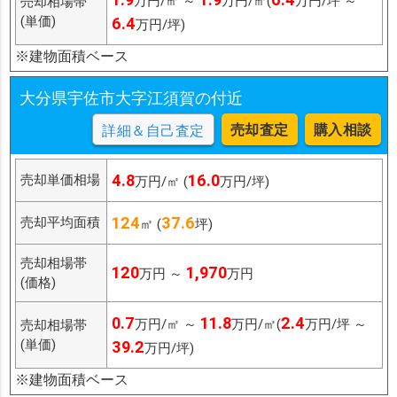
万円/㎡ ～
万円/㎡(
万円/坪 ～
売却相場帯
(単価)
6.4
万円/坪)
※建物面積ベース
大分県宇佐市大字江須賀の付近
売却査定
購入相談
詳細＆自己査定
4.8
16.0
売却単価相場
万円/㎡ (
万円/坪)
124
37.6
売却平均面積
㎡ (
坪)
売却相場帯
120
1,970
万円 ～
万円
(価格)
0.7
11.8
2.4
万円/㎡ ～
万円/㎡(
万円/坪 ～
売却相場帯
(単価)
39.2
万円/坪)
※建物面積ベース