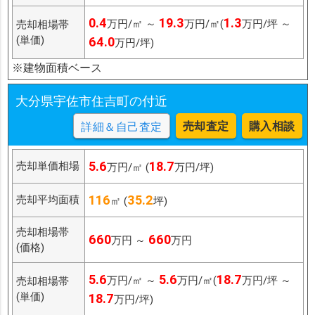
0.4
19.3
1.3
万円/㎡ ～
万円/㎡(
万円/坪 ～
売却相場帯
(単価)
64.0
万円/坪)
※建物面積ベース
大分県宇佐市住吉町の付近
売却査定
購入相談
詳細＆自己査定
5.6
18.7
売却単価相場
万円/㎡ (
万円/坪)
116
35.2
売却平均面積
㎡ (
坪)
売却相場帯
660
660
万円 ～
万円
(価格)
5.6
5.6
18.7
万円/㎡ ～
万円/㎡(
万円/坪 ～
売却相場帯
(単価)
18.7
万円/坪)